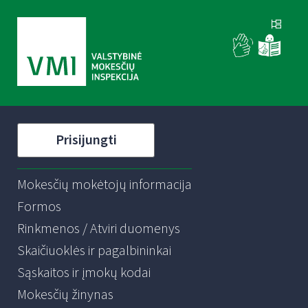
Prisijungti
Mokesčių mokėtojų informacija
Formos
Rinkmenos / Atviri duomenys
Skaičiuoklės ir pagalbininkai
Sąskaitos ir įmokų kodai
Mokesčių žinynas