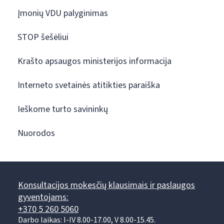
Įmonių VDU palyginimas
STOP šešėliui
Krašto apsaugos ministerijos informacija
Interneto svetainės atitikties paraiška
Ieškome turto savininkų
Nuorodos
Konsultacijos mokesčių klausimais ir paslaugos
gyventojams:
+370 5 260 5060
Darbo laikas: I-IV 8.00-17.00, V 8.00-15.45.