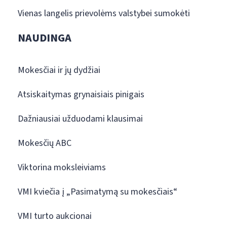
Vienas langelis prievolėms valstybei sumokėti
NAUDINGA
Mokesčiai ir jų dydžiai
Atsiskaitymas grynaisiais pinigais
Dažniausiai užduodami klausimai
Mokesčių ABC
Viktorina moksleiviams
VMI kviečia į „Pasimatymą su mokesčiais“
VMI turto aukcionai