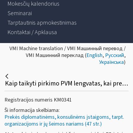
Mokesčių kalendorius
Seminarai
Tarptautinis apmokestinimas
Kontaktai / Apklausa
VMI Machine translation / VMI Машинный перевод /
VMI Машинний переклад (
English
,
Русский
,
Українська
)
Kaip taikyti pirkimo PVM lengvatas, kai prekės (paslaugos) įsigyjamos kitoje ES valstybėje narėje?
Registracijos numeris KM0341
Ši informacija skelbiama:
Prekės diplomatinėms, konsulinėms įstaigoms, tarpt.
organizacijoms ir jų šeimos nariams (47 str.)