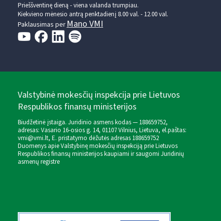
Prieššventinę dieną - viena valanda trumpiau.
Kiekvieno mėnesio antrą penktadienį 8.00 val. - 12.00 val.
Mano VMI
Paklausimas per
Valstybinė mokesčių inspekcija prie Lietuvos
Respublikos finansų ministerijos
Biudžetinė įstaiga. Juridinio asmens kodas — 188659752,
adresas: Vasario 16-osios g. 14, 01107 Vilnius, Lietuva, el.paštas:
vmi@vmi.lt
, E. pristatymo dėžutės adresas 188659752
Duomenys apie Valstybinę mokesčių inspekciją prie Lietuvos
Respublikos finansų ministerijos kaupiami ir saugomi Juridinių
asmenų registre