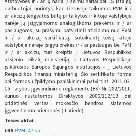
Atstovybės ir / ar jų nariai / šeimų nariai bei ES įstaigų
darbuotojai, norintys, kad Lietuvoje taikomos PVM ir /
ar akcizų lengvatos būtų pritaikytos ir kitoje valstybėje
narėje jų įsigyjamoms analogiškoms prekėms ir / ar
paslaugoms, su prašymu patvirtinti atleidimo nuo PVM
ir / ar akcizų sertifikatą, suteikiantį teisę kitoje
valstybėje narėje įsigyti prekes ir / ar paslaugas be PVM
ir / ar akcizų, turi kreiptis į Lietuvos Respublikos
užsienio reikalų ministeriją, o Lietuvos Respublikoje
įsikūrusios Europos Sąjungos institucijos – į Lietuvos
Respublikos finansų ministeriją. Šio sertifikato forma
bei formos užpildymo paaiškinimai patvirtinti 2011-03-
15 Tarybos įgyvendinimo reglamente (ES) Nr. 282/2011,
kuriuo nustatomos Direktyvos 2006/112/EB dėl
pridėtinės vertės mokesčio bendros sistemos
įgyvendinimo priemonės (II priede).
Teises aktai
LRS
PVMĮ 47 str.