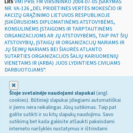
LRS
VMI PRIE FM VIRŠININKO 2004-07-05 ĮSAKYMAS
NR. VA-126 „DĖL PRIDĖTINĖS VERTĖS MOKESČIO IR
AKCIZŲ GRĄŽINIMO LIETUVOS RESPUBLIKOJE
ĮSIKŪRUSIOMS DIPLOMATINĖMS ATSTOVYBĖMS,
KONSULINĖMS ĮSTAIGOMS IR TARPTAUTINĖMS
ORGANIZACIJOMS AR JŲ ATSTOVYBĖMS, TAIP PAT ŠIŲ
ATSTOVYBIŲ, ĮSTAIGŲ IR ORGANIZACIJŲ NARIAMS IR
JŲ ŠEIMŲ NARIAMS BEI ŠIAURĖS ATLANTO
SUTARTIES ORGANIZACIJOS ŠALIŲ KARIUOMENIŲ
VIENETAMS IR (ARBA) JUOS LYDINTIEMS CIVILIAMS
DARBUOTOJAMS“.
Uždaryti
Šioje svetainėje naudojami slapukai
(angl.
cookies). Būtinieji slapukai įdiegiami automatiškai
ir jiems nėra reikalingas Jūsų sutikimas. Taip pat
galite sutikti ir su kitų slapukų naudojimu. Savo
sutikimą bet kada galėsite atšaukti pakeisdami
interneto naršyklės nustatymus ir ištrindami