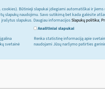
. cookies). Būtinieji slapukai įdiegiami automatiškai ir jiems
u kitų slapukų naudojimu. Savo sutikimą bet kada galėsite atš
i įrašytus slapukus. Daugiau informacijos
Slapukų politika
;
Pr
Analitiniai slapukai
įgalina
Renka statistinę informaciją apie svetai
ukų svetainė
naudojami Jūsų naršymo patirties gerini