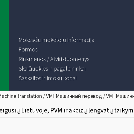
Mokesčių mokėtojų informacija
Formos
Rinkmenos / Atviri duomenys
Skaičiuoklės ir pagalbininkai
Sąskaitos ir įmokų kodai
Machine translation / VMI Машинный перевод / VMI Машин
isteigusių Lietuvoje, PVM ir akcizų lengvatų taiky