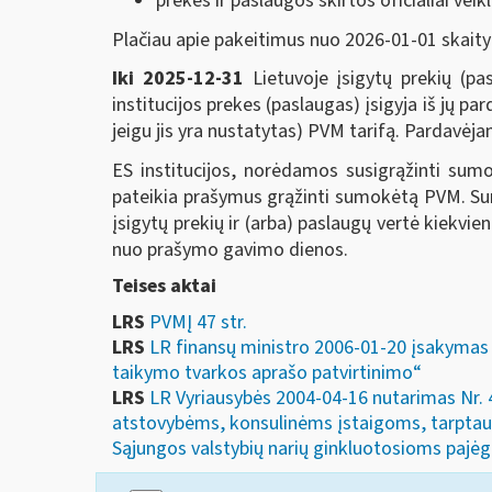
prekės ir paslaugos skirtos oficialiai veikl
Plačiau apie pakeitimus nuo 2026-01-01 skait
Iki 2025-12-31
Lietuvoje įsigytų prekių (p
institucijos prekes (paslaugas) įsigyja iš jų p
jeigu jis yra nustatytas) PVM tarifą. Pardavė
ES institucijos, norėdamos susigrąžinti sumo
pateikia prašymus grąžinti sumokėtą PVM. Sum
įsigytų prekių ir (arba) paslaugų vertė kiek
nuo prašymo gavimo dienos.
Teises aktai
LRS
PVMĮ 47 str.
LRS
LR finansų ministro 2006-01-20 įsakymas N
taikymo tvarkos aprašo patvirtinimo“
LRS
LR Vyriausybės 2004-04-16 nutarimas Nr. 
atstovybėms, konsulinėms įstaigoms, tarptaut
Sąjungos valstybių narių ginkluotosioms pajėg