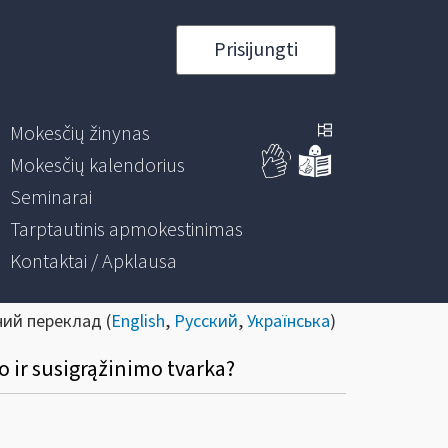
Prisijungti
Mokesčių žinynas
Mokesčių kalendorius
Seminarai
Tarptautinis apmokestinimas
Kontaktai / Apklausa
ний переклад (
English
,
Русский
,
Українська
)
mo ir susigrąžinimo tvarka?