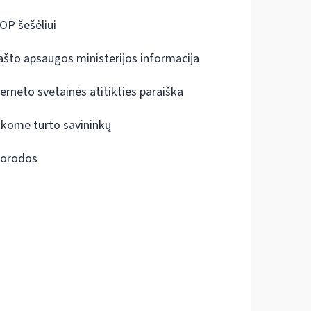
OP šešėliui
ašto apsaugos ministerijos informacija
terneto svetainės atitikties paraiška
škome turto savininkų
orodos