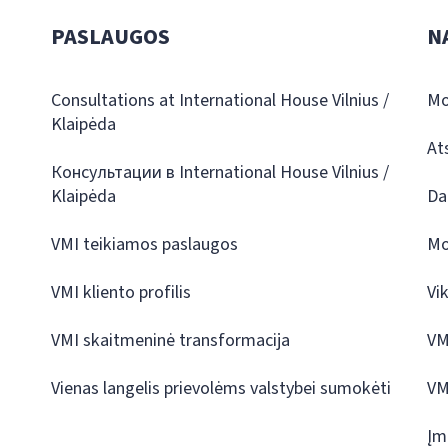
PASLAUGOS
N
Consultations at International House Vilnius /
Mo
Klaipėda
At
Консультации в International House Vilnius /
Klaipėda
Da
VMI teikiamos paslaugos
Mo
VMI kliento profilis
Vi
VMI skaitmeninė transformacija
VM
Vienas langelis prievolėms valstybei sumokėti
VM
Įm