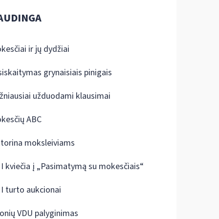
AUDINGA
kesčiai ir jų dydžiai
siskaitymas grynaisiais pinigais
žniausiai užduodami klausimai
kesčių ABC
ktorina moksleiviams
I kviečia į „Pasimatymą su mokesčiais“
I turto aukcionai
onių VDU palyginimas