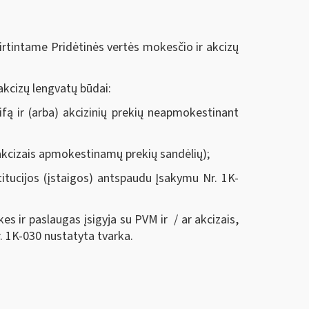
irtintame Pridėtinės vertės mokesčio ir akcizų
akcizų lengvatų būdai:
ifą ir (arba) akcizinių prekių neapmokestinant
š akcizais apmokestinamų prekių sandėlių);
itucijos (įstaigos) antspaudu Į
sakymu Nr. 1K-
es ir paslaugas įsigyja su PVM ir / ar akcizais,
. 1K-030
nustatyta tvarka.