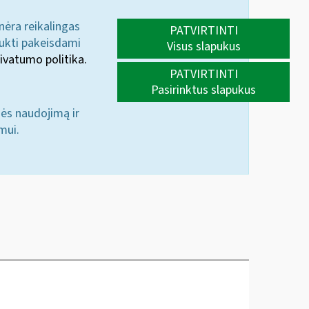
 nėra reikalingas
PATVIRTINTI
aukti pakeisdami
Visus slapukus
ivatumo politika.
PATVIRTINTI
Pasirinktus slapukus
nės naudojimą ir
mui.