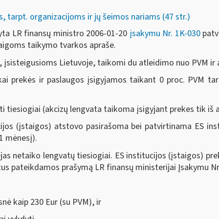
tarpt. organizacijoms ir jų šeimos nariams (47 str.)
yta LR finansų ministro 2006-01-20
įsakymu Nr. 1K-030
patv
taigoms taikymo tvarkos apraše.
, įsisteigusioms Lietuvoje, taikomi du atleidimo nuo PVM ir 
kai prekės ir paslaugos įsigyjamos taikant 0 proc. PVM tar
ti tiesiogiai (akcizų lengvata taikoma įsigyjant prekes tik i
ijos (įstaigos) atstovo pasirašoma bei patvirtinama ES inst
1 mėnesį).
as netaiko lengvatų tiesiogiai. ES institucijos (įstaigos) prek
izus pateikdamos prašymą LR finansų ministerijai Į
sakymu Nr
nė kaip 230 Eur (su PVM), ir