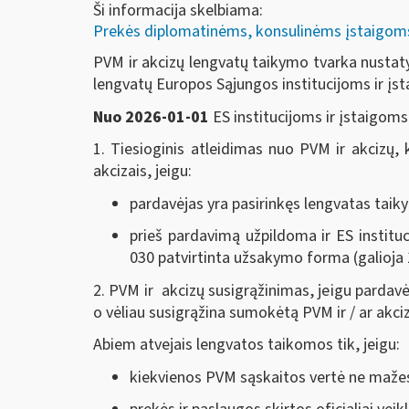
Ši informacija skelbiama:
Prekės diplomatinėms, konsulinėms įstaigoms, 
PVM ir akcizų lengvatų taikymo tvarka nustat
lengvatų Europos Sąjungos institucijoms ir įs
Nuo 2026-01-01
ES institucijoms ir įstaigoms
1. Tiesioginis atleidimas nuo PVM ir akcizų, 
akcizais, jeigu:
pardavėjas yra pasirinkęs lengvatas taiky
prieš pardavimą užpildoma ir ES instituc
030
patvirtinta užsakymo forma (galioja 
2. PVM ir akcizų susigrąžinimas, jeigu pardavėj
o vėliau susigrąžina sumokėtą PVM ir / ar akc
Abiem atvejais lengvatos taikomos tik, jeigu:
kiekvienos PVM sąskaitos vertė ne mažes