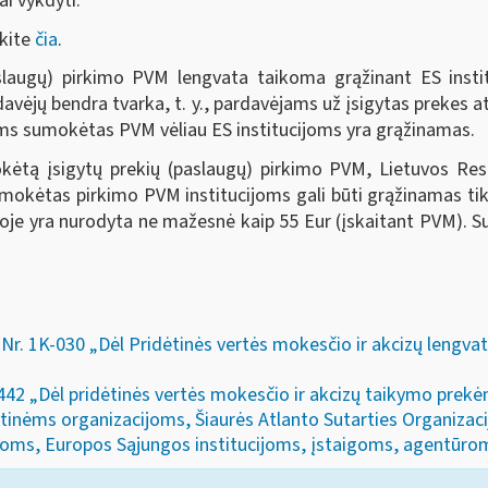
ai vykdyti.
ykite
čia
.
aslaugų) pirkimo PVM lengvata taikoma grąžinant ES inst
ardavėjų bendra tvarka, t. y., pardavėjams už įsigytas prekes
jams sumokėtas PVM vėliau ES institucijoms yra grąžinamas.
kėtą įsigytų prekių (paslaugų) pirkimo PVM, Lietuvos Res
okėtas pirkimo PVM institucijoms gali būti grąžinamas tik
vienoje yra nurodyta ne mažesnė kaip 55 Eur (įskaitant PVM)
r. 1K-030 „Dėl Pridėtinės vertės mokesčio ir akcizų lengvat
442 „Dėl pridėtinės vertės mokesčio ir akcizų taikymo pre
inėms organizacijoms, Šiaurės Atlanto Sutarties Organizaci
oms, Europos Sąjungos institucijoms, įstaigoms, agentūroms