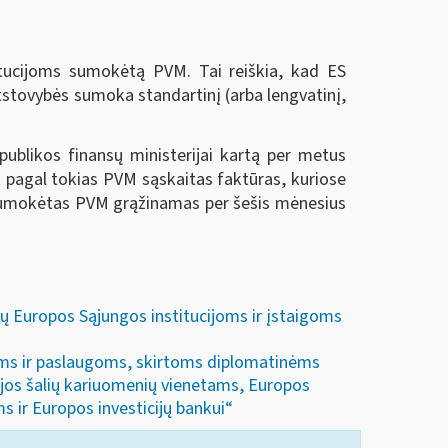
itucijoms sumokėtą PVM. Tai reiškia, kad ES
 atstovybės sumoka standartinį (arba lengvatinį,
publikos finansų ministerijai kartą per metus
 pagal tokias PVM sąskaitas faktūras, kuriose
. Sumokėtas PVM grąžinamas per šešis mėnesius
ų Europos Sąjungos institucijoms ir įstaigoms
kėms ir paslaugoms, skirtoms diplomatinėms
jos šalių kariuomenių vienetams, Europos
 ir Europos investicijų bankui“