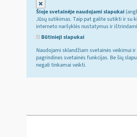
Uždaryti
Šioje svetainėje naudojami slapukai
(angl
Jūsų sutikimas. Taip pat galite sutikti ir s
interneto naršyklės nustatymus ir ištrindam
Būtinieji slapukai
Naudojami sklandžiam svetainės veikimui ir 
pagrindines svetainės funkcijas. Be šių slap
negali tinkamai veikti.