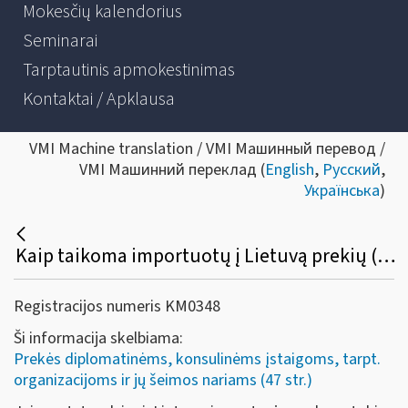
Mokesčių kalendorius
Seminarai
Tarptautinis apmokestinimas
Kontaktai / Apklausa
VMI Machine translation / VMI Машинный перевод /
VMI Машинний переклад (
English
,
Русский
,
Українська
)
Kaip taikoma importuotų į Lietuvą prekių (paslaugų) importo PVM lengvata diplomatinėms atstovybėms, konsulinėms įstaigoms ir tarptautinėms organizacijoms ar jų atstovybėms, taip pat šių atstovybių ir įstaigų nariams ir jų šeimų nariams?
Registracijos numeris KM0348
Ši informacija skelbiama:
Prekės diplomatinėms, konsulinėms įstaigoms, tarpt.
organizacijoms ir jų šeimos nariams (47 str.)