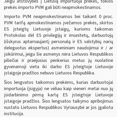
Jeigu atstovybės į Lietuvą importuoja prekes, tokios
prekės importo PVM gali būti neapmokestinamos.
Importo PVM neapmokestinamos bei taikant 0 proc.
PVM tarifą apmokestinamos įvežamos prekės, skirtos
ES įsteigtų Lietuvoje įstaigų, kurioms taikomas
Protokolas dėl ES privilegijų ir imunitetų, darbuotojų
(išskyrus aptarnaujantį personalą ir ES valstybių narių
deleguotus ekspertus) asmeniniam naudojimui ir / ar
įsikūrimui, jeigu šie asmenys nėra Lietuvos Respublikos
piliečiai ir praėjusius penkerius metus jų nuolatinė
gyvenamoji vieta iki darbo ES įsteigtoje Lietuvoje
įstaigoje pradžios nebuvo Lietuvos Respublika.
Šios lengvatos taikomos prekėms, kurias darbuotojai
importuoja (įsigyja) ne vėliau kaip vieneri metai nuo jų
įsidarbinimo pirmą kartą ES įsteigtoje Lietuvoje
įstaigoje pradžios. Šios lengvatos taikymo apribojimus
nustato Lietuvos Respublikos Vyriausybė ar jos įgaliota
institucija.