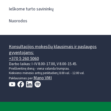
Ieškome turto savininkų
Nuorodos
Konsultacijos mokesčių klausimais ir paslaugos
gyventojams:
+370 5 260 5060
Darbo laikas: I-IV 8.00-17.00, V 8.00-15.45.
Prieššventinę dieną - viena valanda trumpiau.
Kiekvieno mėnesio antrą penktadienį 8.00 val. - 12.00 val.
Mano VMI
Paklausimas per