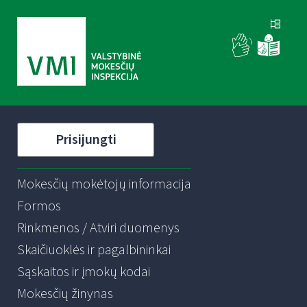
Prisijungti
Mokesčių mokėtojų informacija
Formos
Rinkmenos / Atviri duomenys
Skaičiuoklės ir pagalbininkai
Sąskaitos ir įmokų kodai
Mokesčių žinynas