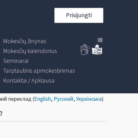
Prisijungti
Mokesčių žinynas
Mokesčių kalendorius
Seminarai
Tarptautinis apmokestinimas
Kontaktai / Apklausa
ний переклад (
English
,
Русский
,
Українська
)
?