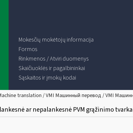
Mokesčių mokėtojų informacija
Formos
Rinkmenos / Atviri duomenys
Skaičiuoklės ir pagalbininkai
Sąskaitos ir įmokų kodai
Machine translation / VMI Машинный перевод / VMI Машин
palankesnė ar nepalankesnė PVM grąžinimo tvarka