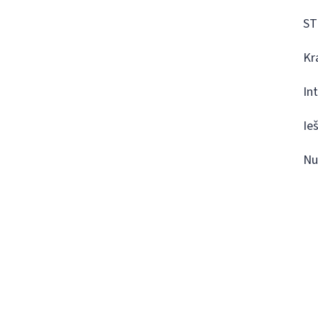
ST
Kr
In
Ie
Nu