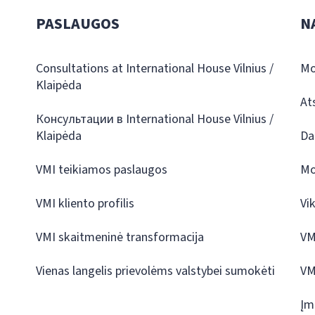
PASLAUGOS
N
Consultations at International House Vilnius /
Mo
Klaipėda
At
Консультации в International House Vilnius /
Klaipėda
Da
VMI teikiamos paslaugos
Mo
VMI kliento profilis
Vi
VMI skaitmeninė transformacija
VM
Vienas langelis prievolėms valstybei sumokėti
VM
Įm