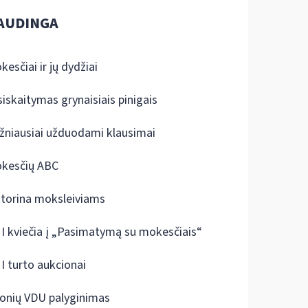
AUDINGA
kesčiai ir jų dydžiai
siskaitymas grynaisiais pinigais
žniausiai užduodami klausimai
kesčių ABC
ktorina moksleiviams
I kviečia į „Pasimatymą su mokesčiais“
I turto aukcionai
onių VDU palyginimas