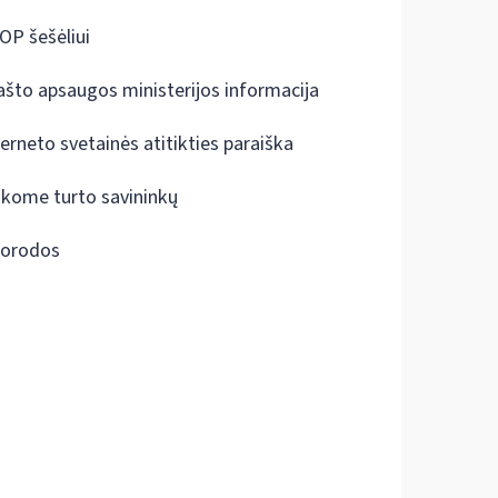
OP šešėliui
ašto apsaugos ministerijos informacija
terneto svetainės atitikties paraiška
škome turto savininkų
orodos