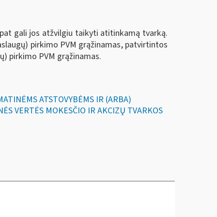
t gali jos atžvilgiu taikyti atitinkamą tvarką.
slaugų) pirkimo PVM grąžinamas, patvirtintos
ugų) pirkimo PVM grąžinamas.
OMATINĖMS ATSTOVYBĖMS IR (ARBA)
ĖS VERTĖS MOKESČIO IR AKCIZŲ TVARKOS