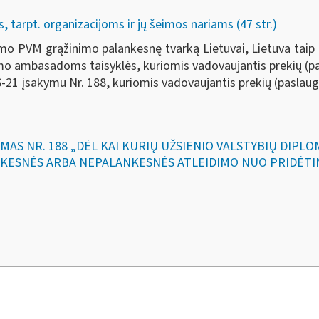
tarpt. organizacijoms ir jų šeimos nariams (47 str.)
imo PVM grąžinimo palankesnę tvarką Lietuvai, Lietuva taip pa
o ambasadoms taisyklės, kuriomis vadovaujantis prekių (pa
6-21 įsakymu Nr. 188, kuriomis vadovaujantis prekių (pasla
YMAS NR. 188 „DĖL KAI KURIŲ UŽSIENIO VALSTYBIŲ DIPL
KESNĖS ARBA NEPALANKESNĖS ATLEIDIMO NUO PRIDĖTIN