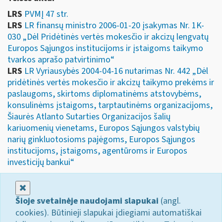
LRS
PVMĮ 47 str.
LRS
LR finansų ministro 2006-01-20 įsakymas Nr. 1K-
030 „Dėl Pridėtinės vertės mokesčio ir akcizų lengvatų
Europos Sąjungos institucijoms ir įstaigoms taikymo
tvarkos aprašo patvirtinimo“
LRS
LR Vyriausybės 2004-04-16 nutarimas Nr. 442 „Dėl
pridėtinės vertės mokesčio ir akcizų taikymo prekėms ir
paslaugoms, skirtoms diplomatinėms atstovybėms,
konsulinėms įstaigoms, tarptautinėms organizacijoms,
Šiaurės Atlanto Sutarties Organizacijos šalių
kariuomenių vienetams, Europos Sąjungos valstybių
narių ginkluotosioms pajėgoms, Europos Sąjungos
institucijoms, įstaigoms, agentūroms ir Europos
investicijų bankui“
Uždaryti
Šioje svetainėje naudojami slapukai
(angl.
cookies). Būtinieji slapukai įdiegiami automatiškai