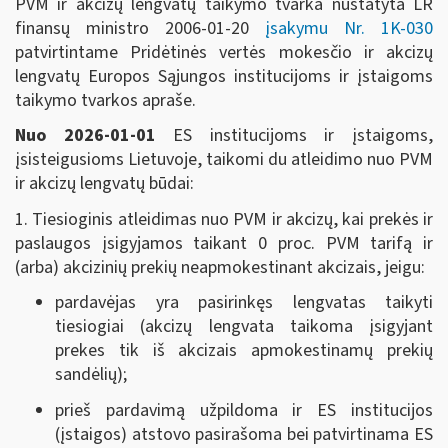
PVM ir akcizų lengvatų taikymo tvarka nustatyta LR
finansų ministro 2006-01-20
įsakymu Nr. 1K-030
patvirtintame Pridėtinės vertės mokesčio ir akcizų
lengvatų Europos Sąjungos institucijoms ir įstaigoms
taikymo tvarkos apraše.
Nuo 2026-01-01
ES institucijoms ir įstaigoms,
įsisteigusioms Lietuvoje, taikomi du atleidimo nuo PVM
ir akcizų lengvatų būdai:
1. Tiesioginis atleidimas nuo PVM ir akcizų, kai prekės ir
paslaugos įsigyjamos taikant 0 proc. PVM tarifą ir
(arba) akcizinių prekių neapmokestinant akcizais, jeigu:
pardavėjas yra pasirinkęs lengvatas taikyti
tiesiogiai (akcizų lengvata taikoma įsigyjant
prekes tik iš akcizais apmokestinamų prekių
sandėlių);
prieš pardavimą užpildoma ir ES institucijos
(įstaigos) atstovo pasirašoma bei patvirtinama ES