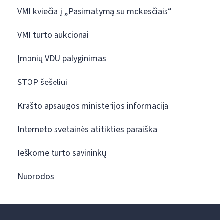
VMI kviečia į „Pasimatymą su mokesčiais“
VMI turto aukcionai
Įmonių VDU palyginimas
STOP šešėliui
Krašto apsaugos ministerijos informacija
Interneto svetainės atitikties paraiška
Ieškome turto savininkų
Nuorodos