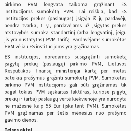
pirkimo PVM lengvata taikoma grąžinant ES
institucijoms sumokėtą PVM. Tai reiškia, kad ES
institucijos prekes (paslaugas) įsigyja iš jų pardavėjų
bendra tvarka, t. y., pardavėjams už įsigytas prekes
atstovybės sumoka standartinį (arba lengvatinį, jeigu
jis yra nustatytas) PVM tarifą. Pardavėjams sumokėtas
PVM vėliau ES institucijoms yra grąžinamas.
ES institucijos, norėdamos susigrąžinti sumokėtą
įsigytų prekių (paslaugų) pirkimo PVM, Lietuvos
Respublikos finansų ministerijai kartą per metus
pateikia prašymus grąžinti sumokėtą PVM. Sumokėtas
pirkimo PVM institucijoms gali būti grąžinamas tik
pagal tokias PVM sąskaitas faktūras, kuriose įsigytų
prekių ir (arba) paslaugų vertė kiekvienoje yra nurodyta
ne mažesnė kaip 55 Eur (įskaitant PVM). Sumokėtas
PVM grąžinamas per šešis mėnesius nuo prašymo
gavimo dienos.
Teises aktai