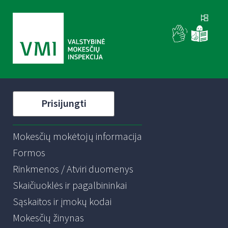
Prisijungti
Mokesčių mokėtojų informacija
Formos
Rinkmenos / Atviri duomenys
Skaičiuoklės ir pagalbininkai
Sąskaitos ir įmokų kodai
Mokesčių žinynas