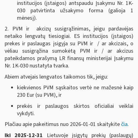
institucijos (įstaigos) antspaudu Į
sakymu Nr. 1K-
030
patvirtinta užsakymo forma (galioja 1
mėnesį).
2. PVM ir akcizų susigrąžinimas, jeigu pardavėjas
netaiko lengvatų tiesiogiai. ES institucijos (įstaigos)
prekes ir paslaugas įsigyja su PVM ir / ar akcizais, o
vėliau susigrąžina sumokėtą PVM ir / ar akcizus
pateikdamos prašymą LR finansų ministerijai Į
sakymu
Nr. 1K-030
nustatyta tvarka.
Abiem atvejais lengvatos taikomos tik, jeigu:
kiekvienos PVM sąskaitos vertė ne mažesnė kaip
230 Eur (su PVM), ir
prekės ir paslaugos skirtos oficialiai veiklai
vykdyti.
Plačiau apie pakeitimus nuo 2026-01-01 skaitykite
čia
.
Iki 2025-12-31
Lietuvoje įsigytų prekių (paslaugų)