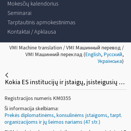
Mokesčių kalendorius
Seminarai
Tarptautinis apmokestinimas
Kontaktai / Apklausa
VMI Machine translation / VMI Машинный перевод /
VMI Машинний переклад (
English
,
Русский
,
Українська
)
Kokia ES institucijų ir įstaigų, įsisteigusių Lietuvoje, PVM ir akcizų lengvatų taikymo ir susigrąžinimo tvarka?
Registracijos numeris KM0355
Ši informacija skelbiama:
Prekės diplomatinėms, konsulinėms įstaigoms, tarpt.
organizacijoms ir jų šeimos nariams (47 str.)