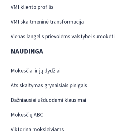
VMI kliento profilis
VMI skaitmeninė transformacija
Vienas langelis prievolėms valstybei sumokėti
NAUDINGA
Mokesčiai ir jų dydžiai
Atsiskaitymas grynaisiais pinigais
Dažniausiai užduodami klausimai
Mokesčių ABC
Viktorina moksleiviams