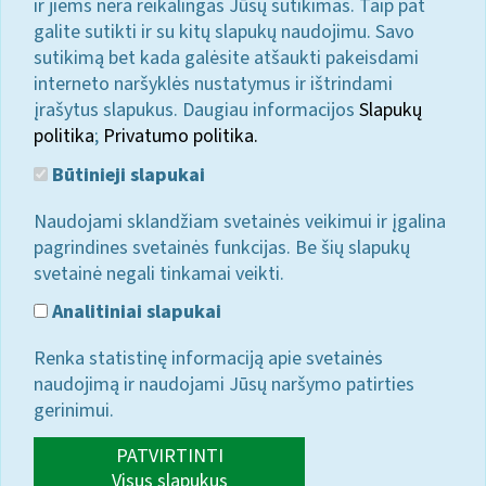
ir jiems nėra reikalingas Jūsų sutikimas. Taip pat
galite sutikti ir su kitų slapukų naudojimu. Savo
sutikimą bet kada galėsite atšaukti pakeisdami
interneto naršyklės nustatymus ir ištrindami
įrašytus slapukus. Daugiau informacijos
Slapukų
politika
;
Privatumo politika.
Būtinieji slapukai
Naudojami sklandžiam svetainės veikimui ir įgalina
pagrindines svetainės funkcijas. Be šių slapukų
svetainė negali tinkamai veikti.
Analitiniai slapukai
Renka statistinę informaciją apie svetainės
naudojimą ir naudojami Jūsų naršymo patirties
gerinimui.
PATVIRTINTI
Visus slapukus