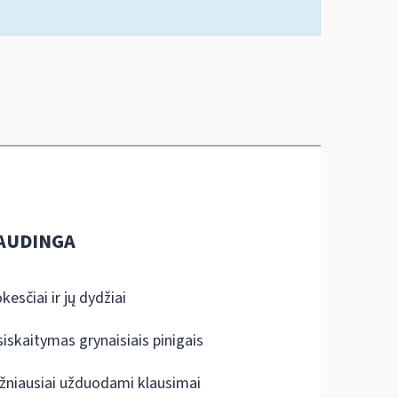
AUDINGA
kesčiai ir jų dydžiai
siskaitymas grynaisiais pinigais
žniausiai užduodami klausimai