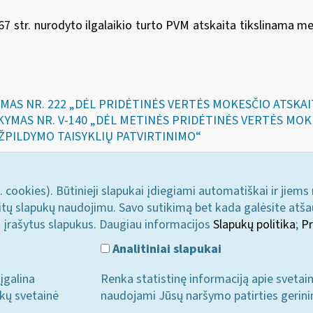
7 str. nurodyto ilgalaikio turto PVM atskaita tikslinama met
YMAS NR. 222 „DĖL PRIDĖTINĖS VERTĖS MOKESČIO ATSKA
SAKYMAS NR. V-140 „DĖL METINĖS PRIDĖTINĖS VERTĖS MO
ŽPILDYMO TAISYKLIŲ PATVIRTINIMO“
. cookies). Būtinieji slapukai įdiegiami automatiškai ir jiems
u kitų slapukų naudojimu. Savo sutikimą bet kada galėsite atš
i įrašytus slapukus. Daugiau informacijos
Slapukų politika
;
Pr
Analitiniai slapukai
įgalina
Renka statistinę informaciją apie svetai
ukų svetainė
naudojami Jūsų naršymo patirties gerini