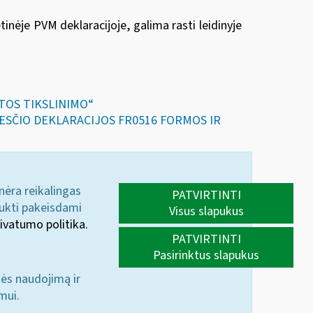
inėje PVM deklaracijoje, galima rasti leidinyje
ITOS TIKSLINIMO“
KESČIO DEKLARACIJOS FR0516 FORMOS IR
 nėra reikalingas
PATVIRTINTI
aukti pakeisdami
Visus slapukus
ivatumo politika.
PATVIRTINTI
Pasirinktus slapukus
nės naudojimą ir
mui.