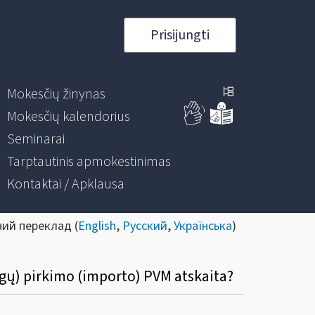
Prisijungti
Mokesčių žinynas
Mokesčių kalendorius
Seminarai
Tarptautinis apmokestinimas
Kontaktai / Apklausa
ний переклад (
English
,
Русский
,
Українська
)
ugų) pirkimo (importo) PVM atskaita?