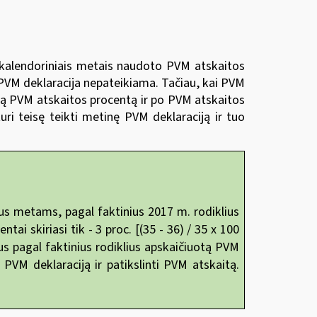
s kalendoriniais metais naudoto PVM atskaitos
ė PVM deklaracija nepateikiama. Tačiau, kai PVM
tą PVM atskaitos procentą ir po PVM atskaitos
ri teisę teikti metinę PVM deklaraciją ir tuo
us metams, pagal faktinius 2017 m. rodiklius
tai skiriasi tik - 3
proc. [(35 - 36) / 35 x 100
us pagal faktinius rodiklius apskaičiuotą PVM
PVM deklaraciją ir patikslinti PVM atskaitą.