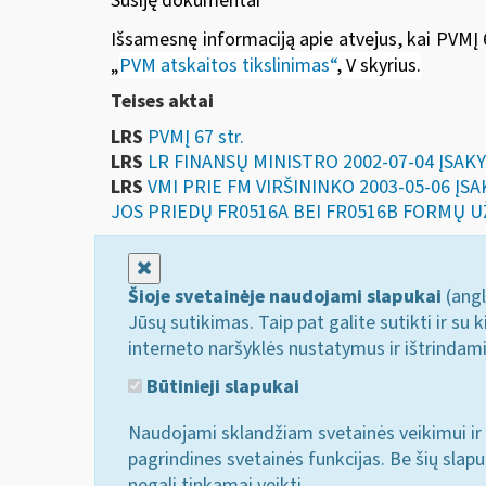
Susiję dokumentai
Išsamesnę informaciją apie atvejus, kai PVMĮ 6
„
PVM atskaitos tikslinimas“
, V skyrius
.
Teises aktai
LRS
PVMĮ 67 str.
LRS
LR FINANSŲ MINISTRO 2002-07-04 ĮSAK
LRS
VMI PRIE FM VIRŠININKO 2003-05-06 Į
JOS PRIEDŲ FR0516A BEI FR0516B FORMŲ U
Uždaryti
Šioje svetainėje naudojami slapukai
(angl
Jūsų sutikimas. Taip pat galite sutikti ir s
interneto naršyklės nustatymus ir ištrindam
Būtinieji slapukai
Naudojami sklandžiam svetainės veikimui ir 
pagrindines svetainės funkcijas. Be šių slap
negali tinkamai veikti.