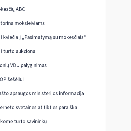
kesčių ABC
ktorina moksleiviams
I kviečia į „Pasimatymą su mokesčiais“
I turto aukcionai
onių VDU palyginimas
OP šešėliui
ašto apsaugos ministerijos informacija
terneto svetainės atitikties paraiška
škome turto savininkų