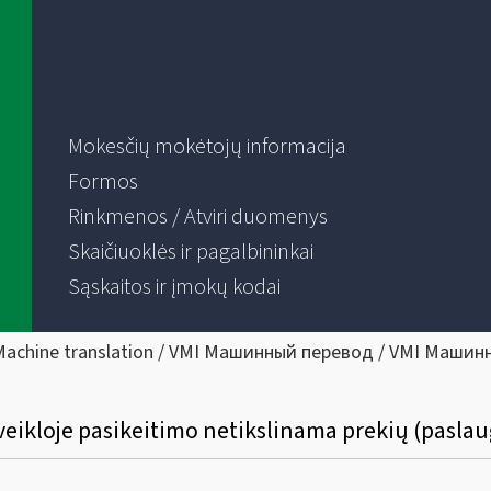
Mokesčių mokėtojų informacija
Formos
Rinkmenos / Atviri duomenys
Skaičiuoklės ir pagalbininkai
Sąskaitos ir įmokų kodai
Machine translation / VMI Машинный перевод / VMI Машин
veikloje pasikeitimo netikslinama prekių (pasla