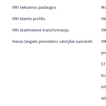
VMI teikiamos paslaugos
Mo
VMI kliento profilis
Vi
VMI skaitmeninė transformacija
VM
Vienas langelis prievolėms valstybei sumokėti
VM
Įm
ST
Kr
In
Ie