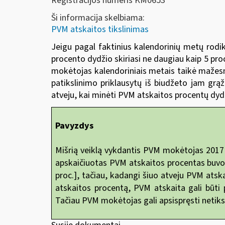
Registracijos numeris KM0653
Ši informacija skelbiama:
PVM atskaitos tikslinimas
Jeigu pagal faktinius kalendorinių metų rodi
procento dydžio skiriasi ne daugiau kaip 5 pro
mokėtojas kalendoriniais metais taikė mažesn
patikslinimo priklausytų iš biudžeto jam grą
atveju, kai minėti PVM atskaitos procentų dydži
Pavyzdys
Mišrią veiklą vykdantis PVM mokėtojas 2017 
apskaičiuotas PVM atskaitos procentas buvo d
proc.], tačiau, kadangi šiuo atveju PVM atsk
atskaitos procentą, PVM atskaita gali būti 
Tačiau PVM mokėtojas gali apsispręsti netiksl