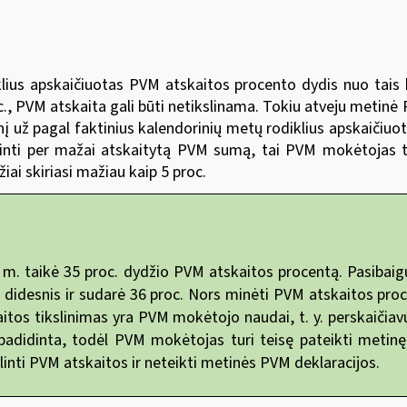
klius apskaičiuotas PVM atskaitos procento dydis nuo tai
c., PVM atskaita gali būti netikslinama. Tokiu atveju metin
į už pagal faktinius kalendorinių metų rodiklius apskaičiuo
žinti per mažai atskaitytą PVM sumą, tai PVM mokėtojas tu
ai skiriasi mažiau kaip 5 proc.
m. taikė 35 proc. dydžio PVM atskaitos procentą. Pasibaig
idesnis ir sudarė 36 proc. Nors minėti PVM atskaitos procen
aitos tikslinimas yra PVM mokėtojo naudai, t. y. perskaičiav
padidinta, todėl PVM mokėtojas turi teisę pateikti metinę 
inti PVM atskaitos ir neteikti metinės PVM deklaracijos.