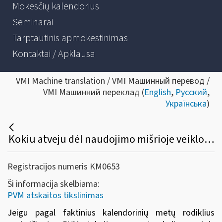
Mokesčių kalendorius
Seminarai
Tarptautinis apmokestinimas
Kontaktai / Apklausa
VMI Machine translation / VMI Машинный перевод /
VMI Машинний переклад (
English
,
Русский
,
Українська
)
Kokiu atveju dėl naudojimo mišrioje veikloje pasikeitimo netikslinama prekių (paslaugų) pirkimo (importo) PVM atskaita?
Registracijos numeris KM0653
Ši informacija skelbiama:
PVM atskaitos tikslinimas
Jeigu pagal faktinius kalendorinių metų rodiklius