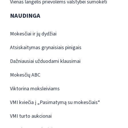
Vienas langelis prievolėms valstybei sumokėti
NAUDINGA
Mokesčiai ir jų dydžiai
Atsiskaitymas grynaisiais pinigais
Dažniausiai užduodami klausimai
Mokesčių ABC
Viktorina moksleiviams
VMI kviečia į „Pasimatymą su mokesčiais“
VMI turto aukcionai