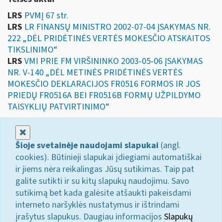
LRS
PVMĮ 67 str.
LRS
LR FINANSŲ MINISTRO 2002-07-04 ĮSAKYMAS NR.
222 „DĖL PRIDĖTINĖS VERTĖS MOKESČIO ATSKAITOS
TIKSLINIMO“
LRS
VMI PRIE FM VIRŠININKO 2003-05-06 ĮSAKYMAS
NR. V-140 „DĖL METINĖS PRIDĖTINĖS VERTĖS
MOKESČIO DEKLARACIJOS FR0516 FORMOS IR JOS
PRIEDŲ FR0516A BEI FR0516B FORMŲ UŽPILDYMO
TAISYKLIŲ PATVIRTINIMO“
Uždaryti
Šioje svetainėje naudojami slapukai
(angl.
cookies). Būtinieji slapukai įdiegiami automatiškai
ir jiems nėra reikalingas Jūsų sutikimas. Taip pat
galite sutikti ir su kitų slapukų naudojimu. Savo
sutikimą bet kada galėsite atšaukti pakeisdami
interneto naršyklės nustatymus ir ištrindami
įrašytus slapukus. Daugiau informacijos
Slapukų