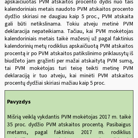
apskaičiuotas PVM atskaitos procento dydis nuo tais
kalendoriniais metais naudoto PVM atskaitos procento
dydžio skiriasi ne daugiau kaip 5 proc., PVM atskaita
gali būti netikslinama. Tokiu atveju metinė PVM
deklaracija nepateikiama. Tačiau, kai PVM mokėtojas
kalendoriniais metais taikė mažesnį už pagal faktinius
kalendorinių metų rodiklius apskaičiuotą PVM atskaitos
procentą ir po PVM atskaitos patikslinimo priklausytų iš
biudžeto jam grąžinti per mažai atskaitytą PVM sumą,
tai PVM mokėtojas turi teisę teikti metinę PVM
deklaraciją ir tuo atveju, kai minėti PVM atskaitos
procentų dydžiai skiriasi mažiau kaip 5 proc.
Pavyzdys
Mišrią veiklą vykdantis PVM mokėtojas 2017 m. taikė
35 proc. dydžio PVM atskaitos procentą. Pasibaigus
metams, pagal faktinius 2017 m. rodiklius