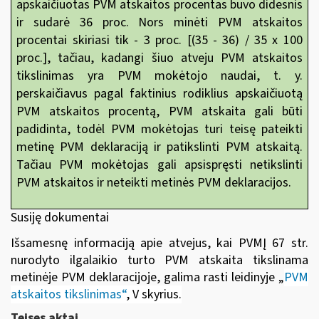
apskaičiuotas PVM atskaitos procentas buvo didesnis
ir sudarė 36 proc. Nors minėti PVM atskaitos
procentai skiriasi tik - 3
proc. [(35 - 36) / 35 x 100
proc.], tačiau, kadangi šiuo atveju PVM atskaitos
tikslinimas yra PVM mokėtojo naudai, t. y.
perskaičiavus pagal faktinius rodiklius apskaičiuotą
PVM atskaitos procentą, PVM atskaita gali būti
padidinta, todėl PVM mokėtojas turi teisę pateikti
metinę PVM deklaraciją ir patikslinti PVM atskaitą.
Tačiau PVM mokėtojas gali apsispręsti netikslinti
PVM atskaitos ir neteikti metinės PVM deklaracijos.
Susiję dokumentai
Išsamesnę informaciją apie atvejus, kai PVMĮ 67 str.
nurodyto ilgalaikio turto PVM atskaita tikslinama
metinėje PVM deklaracijoje, galima rasti leidinyje
„
PVM
atskaitos tikslinimas“
, V skyrius
.
Teises aktai