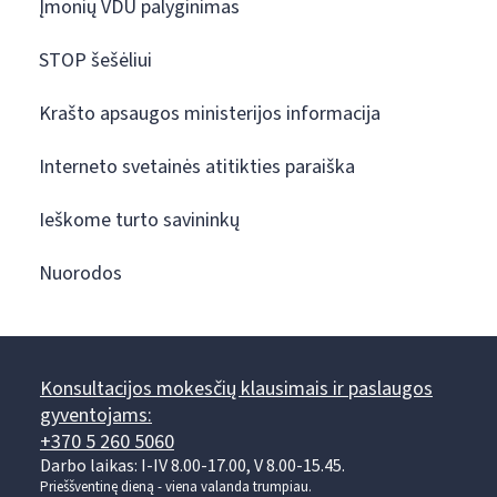
Įmonių VDU palyginimas
STOP šešėliui
Krašto apsaugos ministerijos informacija
Interneto svetainės atitikties paraiška
Ieškome turto savininkų
Nuorodos
Konsultacijos mokesčių klausimais ir paslaugos
gyventojams:
+370 5 260 5060
Darbo laikas: I-IV 8.00-17.00, V 8.00-15.45.
Prieššventinę dieną - viena valanda trumpiau.