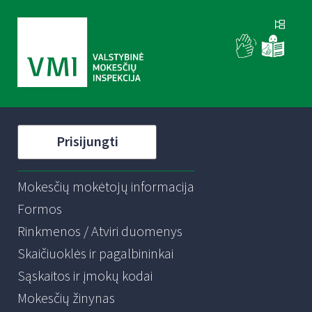
Prisijungti
Mokesčių mokėtojų informacija
Formos
Rinkmenos / Atviri duomenys
Skaičiuoklės ir pagalbininkai
Sąskaitos ir įmokų kodai
Mokesčių žinynas