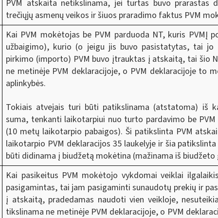
PVM atskaita netikslinama, jei turtas buvo prarastas 
trečiųjų asmenų veikos ir šiuos praradimo faktus PVM mok
Kai PVM mokėtojas be PVM parduoda NT, kuris PVMĮ pož
užbaigimo), kurio (o jeigu jis buvo pasistatytas, tai j
pirkimo (importo) PVM buvo įtrauktas į atskaitą, tai šio
ne metinėje PVM deklaracijoje, o PVM deklaracijoje to mo
aplinkybės.
Tokiais atvejais turi būti patikslinama (atstatoma) iš 
suma, tenkanti laikotarpiui nuo turto pardavimo be PVM 
(10 metų laikotarpio pabaigos). Ši patikslinta PVM atsk
laikotarpio PVM deklaracijos 35 laukelyje ir šia patikslin
būti didinama į biudžetą mokėtina (mažinama iš biudžeto
Kai pasikeitus PVM mokėtojo vykdomai veiklai ilgalaikis 
pasigamintas, tai jam pasigaminti sunaudotų prekių ir pa
į atskaitą, pradedamas naudoti vien veikloje, nesuteiki
tikslinama ne metinėje PVM deklaracijoje, o PVM deklaracij