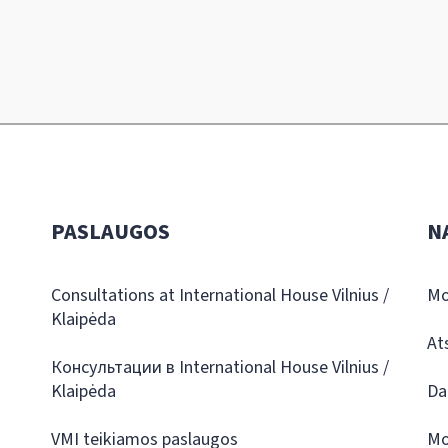
PASLAUGOS
N
Consultations at International House Vilnius /
Mo
Klaipėda
At
Консультации в International House Vilnius /
Klaipėda
Da
VMI teikiamos paslaugos
Mo