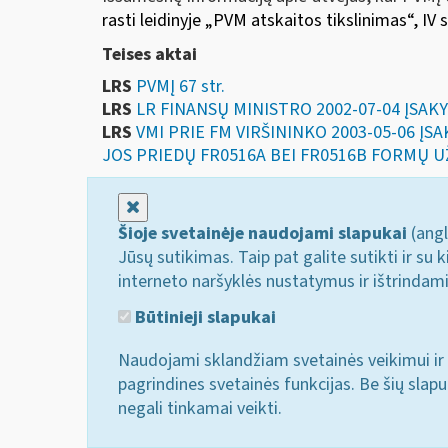
rasti leidinyje
„
PVM atskaitos tikslinimas“
, IV 
Teises aktai
LRS
PVMĮ 67 str.
LRS
LR FINANSŲ MINISTRO 2002-07-04 ĮSAK
LRS
VMI PRIE FM VIRŠININKO 2003-05-06 Į
JOS PRIEDŲ FR0516A BEI FR0516B FORMŲ U
Uždaryti
Šioje svetainėje naudojami slapukai
(angl
Jūsų sutikimas. Taip pat galite sutikti ir s
interneto naršyklės nustatymus ir ištrindam
Būtinieji slapukai
Naudojami sklandžiam svetainės veikimui ir 
pagrindines svetainės funkcijas. Be šių slap
negali tinkamai veikti.