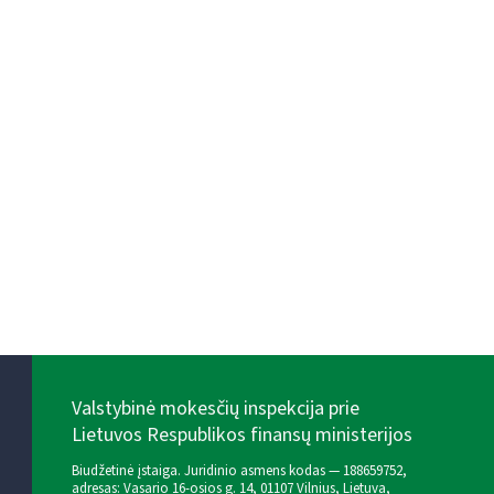
Valstybinė mokesčių inspekcija prie
Lietuvos Respublikos finansų ministerijos
Biudžetinė įstaiga. Juridinio asmens kodas — 188659752,
adresas: Vasario 16-osios g. 14, 01107 Vilnius, Lietuva,