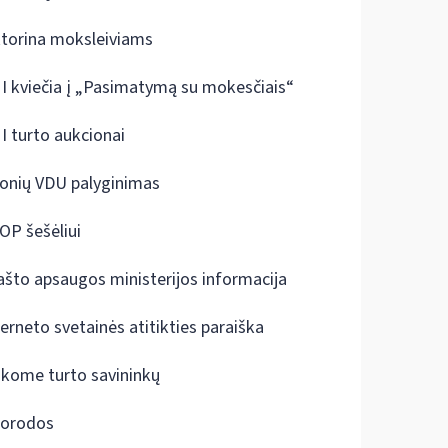
ktorina moksleiviams
I kviečia į „Pasimatymą su mokesčiais“
I turto aukcionai
onių VDU palyginimas
OP šešėliui
ašto apsaugos ministerijos informacija
terneto svetainės atitikties paraiška
škome turto savininkų
orodos