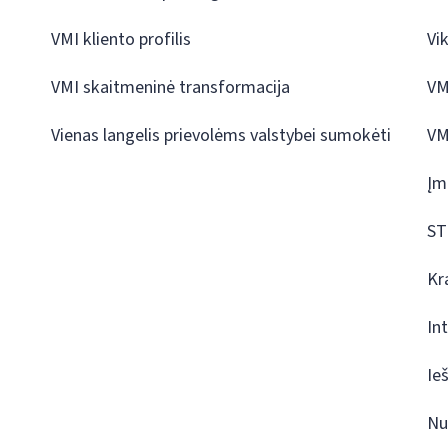
VMI kliento profilis
Vi
VMI skaitmeninė transformacija
VM
Vienas langelis prievolėms valstybei sumokėti
VM
Įm
ST
Kr
In
Ie
Nu