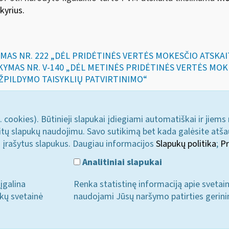
skyrius.
YMAS NR. 222 „DĖL PRIDĖTINĖS VERTĖS MOKESČIO ATSKA
SAKYMAS NR. V-140 „DĖL METINĖS PRIDĖTINĖS VERTĖS MO
ŽPILDYMO TAISYKLIŲ PATVIRTINIMO“
. cookies). Būtinieji slapukai įdiegiami automatiškai ir jiems
u kitų slapukų naudojimu. Savo sutikimą bet kada galėsite atš
i įrašytus slapukus. Daugiau informacijos
Slapukų politika
;
Pr
Analitiniai slapukai
įgalina
Renka statistinę informaciją apie svetai
ukų svetainė
naudojami Jūsų naršymo patirties gerini