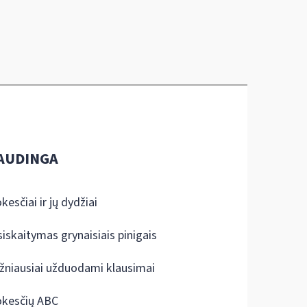
AUDINGA
kesčiai ir jų dydžiai
siskaitymas grynaisiais pinigais
žniausiai užduodami klausimai
kesčių ABC