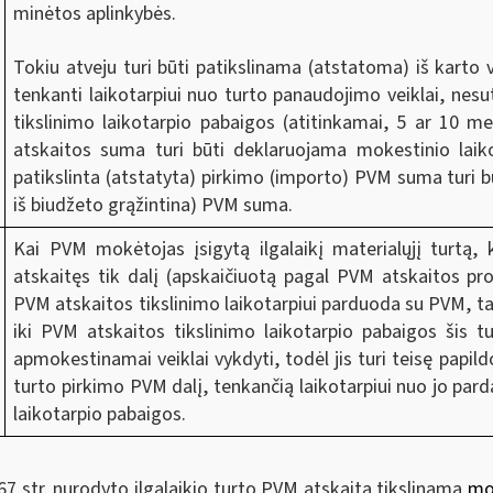
minėtos aplinkybės.
Tokiu atveju turi būti patikslinama (atstatoma) iš karto
tenkanti laikotarpiui nuo turto panaudojimo veiklai, nesut
tikslinimo laikotarpio pabaigos (atitinkamai, 5 ar 10 me
atskaitos suma turi būti deklaruojama mokestinio laiko
patikslinta (atstatyta) pirkimo (importo) PVM suma turi
iš biudžeto grąžintina) PVM suma.
Kai PVM mokėtojas įsigytą ilgalaikį materialųjį turtą, 
atskaitęs tik dalį (apskaičiuotą pagal PVM atskaitos pr
PVM atskaitos tikslinimo laikotarpiui parduoda su PVM, 
iki PVM atskaitos tikslinimo laikotarpio pabaigos ši
apmokestinamai veiklai vykdyti, todėl jis turi teisę papil
turto pirkimo PVM dalį, tenkančią laikotarpiui nuo jo pa
laikotarpio pabaigos.
7 str. nurodyto ilgalaikio turto PVM atskaita tikslinama
mok