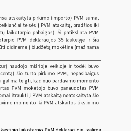
 visa atskaityta pirkimo (importo) PVM suma,
eikiančiai teisės į PVM atskaitą, pradžios iki
tų laikotarpio pabaigos). Ši patikslinta PVM
tarpio PVM deklaracijos 35 laukelyje ir šia
 būti didinama į biudžetą mokėtina (mažinama
kurį naudojo mišrioje veikloje ir todėl buvo
ocentą) šio turto pirkimo PVM, nepasibaigus
tai galima teigti, kad nuo pardavimo momento
s turtas PVM mokėtojo buvo panaudotas PVM
domai įtraukti į PVM atskaitą neatskaitytą šio
rdavimo momento iki PVM atskaitos tikslinimo
estinio laikotarpio PVM deklaracijoje, galima