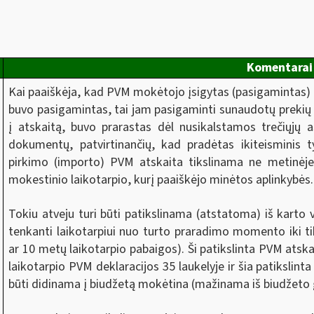
Komentarai
Kai paaiškėja, kad PVM mokėtojo įsigytas (pasigamintas) ilg
buvo pasigamintas, tai jam pasigaminti sunaudotų prekių 
į atskaitą, buvo prarastas dėl nusikalstamos trečiųjų
dokumentų, patvirtinančių, kad pradėtas ikiteisminis ty
pirkimo (importo) PVM atskaita tikslinama ne metinėje
mokestinio laikotarpio, kurį paaiškėjo minėtos aplinkybės.
Tokiu atveju turi būti patikslinama (atstatoma) iš karto
tenkanti laikotarpiui nuo turto praradimo momento iki ti
ar 10 metų laikotarpio pabaigos). Ši patikslinta PVM ats
laikotarpio PVM deklaracijos 35 laukelyje ir šia patikslin
būti didinama į biudžetą mokėtina (mažinama iš biudžeto