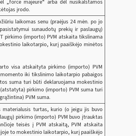
dėl „force majeure“ arba dėl nusikalstamos
ėtojas įrodo.
iūriu laikomas senu (praėjus 24 mėn. po jo
o pasistatymui sunaudotų prekių ir paslaugų)
 NT pirkimo (importo) PVM atskaita tikslinama
kestinio laikotarpio, kurį paaiškėjo minėtos
karto visa atskaityta pirkimo (importo) PVM
momento iki tikslinimo laikotarpio pabaigos
aitos suma turi būti deklaruojama mokestinio
ta (atstatyta) pirkimo (importo) PVM suma turi
 grąžintina) PVM suma.
materialusis turtas, kurio (o jeigu jis buvo
slaugų) pirkimo (importo) PVM buvo įtrauktas
ančioje teisės į PVM atskaitą, PVM atskaita
oje to mokestinio laikotarpio, kurį paaiškėjo