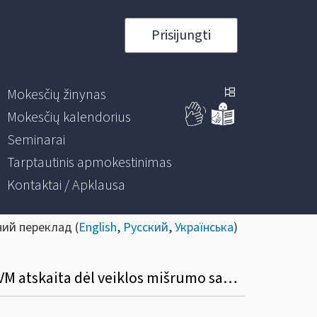
Prisijungti
Mokesčių žinynas
Mokesčių kalendorius
Seminarai
Tarptautinis apmokestinimas
Kontaktai / Apklausa
ний переклад (
English
,
Русский
,
Українська
)
Kaip tikslinama PVM mokėtojo mišriai veiklai panaudotų prekių (paslaugų) pirkimo PVM atskaita dėl veiklos mišrumo santykio pasikeitimo?