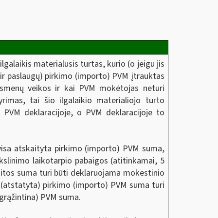
alaikis materialusis turtas, kurio (o jeigu jis
ir paslaugų) pirkimo (importo) PVM įtrauktas
 asmenų veikos ir kai PVM mokėtojas neturi
rimas, tai šio ilgalaikio materialiojo turto
 PVM deklaracijoje, o PVM deklaracijoje to
 visa atskaityta pirkimo (importo) PVM suma,
kslinimo laikotarpio pabaigos (atitinkamai, 5
kaitos suma turi būti deklaruojama mokestinio
ta (atstatyta) pirkimo (importo) PVM suma turi
 grąžintina) PVM suma.