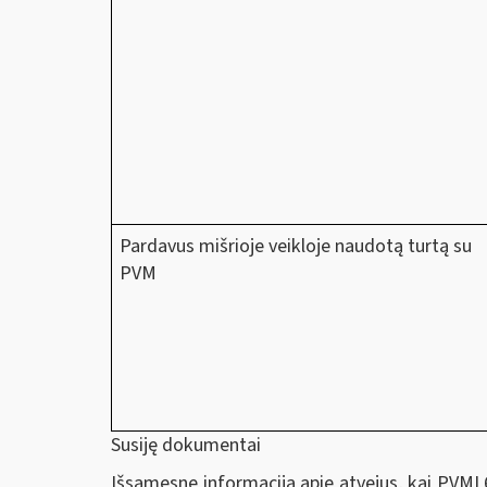
Pardavus mišrioje veikloje naudotą turtą su
PVM
Susiję dokumentai
Išsamesnę informaciją apie atvejus, kai PVMĮ 6