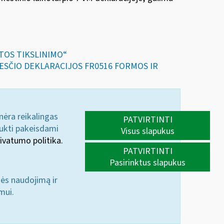
ITOS TIKSLINIMO“
KESČIO DEKLARACIJOS FR0516 FORMOS IR
 nėra reikalingas
PATVIRTINTI
aukti pakeisdami
Visus slapukus
ivatumo politika.
PATVIRTINTI
Pasirinktus slapukus
nės naudojimą ir
mui.