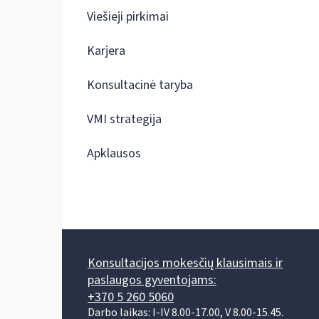
Viešieji pirkimai
Karjera
Konsultacinė taryba
VMI strategija
Apklausos
Konsultacijos mokesčių klausimais ir
paslaugos gyventojams:
+370 5 260 5060
Darbo laikas: I-IV 8.00-17.00, V 8.00-15.45.