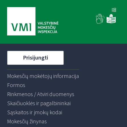
Prisijungti
Mokesčių mokėtojų informacija
Formos
Rinkmenos / Atviri duomenys
Skaičiuoklės ir pagalbininkai
Sąskaitos ir įmokų kodai
Mokesčių žinynas