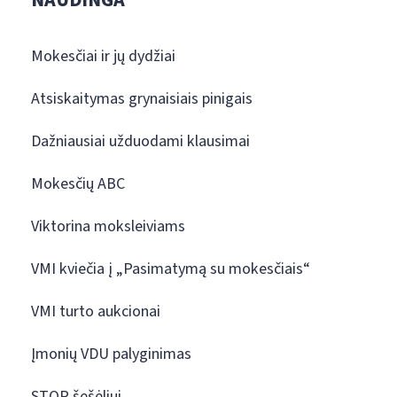
Mokesčiai ir jų dydžiai
Atsiskaitymas grynaisiais pinigais
Dažniausiai užduodami klausimai
Mokesčių ABC
Viktorina moksleiviams
VMI kviečia į „Pasimatymą su mokesčiais“
VMI turto aukcionai
Įmonių VDU palyginimas
STOP šešėliui