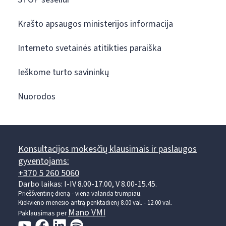
Krašto apsaugos ministerijos informacija
Interneto svetainės atitikties paraiška
Ieškome turto savininkų
Nuorodos
Konsultacijos mokesčių klausimais ir paslaugos
gyventojams:
+370 5 260 5060
Darbo laikas: I-IV 8.00-17.00, V 8.00-15.45.
Prieššventinę dieną - viena valanda trumpiau.
Kiekvieno mėnesio antrą penktadienį 8.00 val. - 12.00 val.
Mano VMI
Paklausimas per