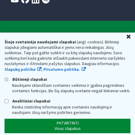
Valstybinė mokesčių inspekcija prie Lietuvos
U
Respublikos finansų ministerijos
Šioje svetainėje naudojami slapukai
(angl. cookies). Būtinieji
slapukai įdiegiami automatiškai ir jiems nėra reikalingas Jūsų
Biudžetinė įstaiga. Juridinio asmens kodas — 188659752,
sutikimas. Taip pat galite sutikti ir su kitų slapukų naudojimu. Savo
adresas: Vasario 16-osios g. 14, 01107 Vilnius, Lietuva, el.paštas:
sutikimą bet kada galėsite atšaukti pakeisdami interneto naršyklės
vmi@vmi.lt
, E. pristatymo dėžutės adresas 188659752
nustatymus ir ištrindami įrašytus slapukus. Daugiau informacijos
Duomenys apie Valstybinę mokesčių inspekciją prie Lietuvos
Slapukų politika
;
Privatumo politika.
Respublikos finansų ministerijos kaupiami ir saugomi Juridinių
asmenų registre
Būtinieji slapukai
Naudojami sklandžiam svetainės veikimui ir įgalina pagrindines
svetainės funkcijas. Be šių slapukų svetainė negali tinkamai veikti.
Analitiniai slapukai
Renka statistinę informaciją apie svetainės naudojimą ir
naudojami Jūsų naršymo patirties gerinimui.
PATVIRTINTI
Visus slapukus