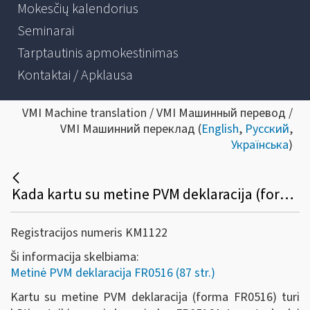
Mokesčių kalendorius
Seminarai
Tarptautinis apmokestinimas
Kontaktai / Apklausa
VMI Machine translation / VMI Машинный перевод /
VMI Машинний переклад (
English
,
Русский
,
Українська
)
Kada kartu su metine PVM deklaracija (forma FR0516) turi būti pateikiamas ir jos priedas (FR0516A))?
Registracijos numeris KM1122
Ši informacija skelbiama:
Metinė PVM deklaracija FR0516 (87 str.)
Kartu su metine PVM deklaracija (forma FR0516) turi