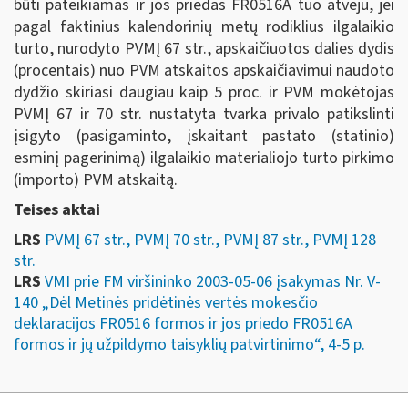
būti pateikiamas ir jos priedas FR0516A tuo atveju, jei
pagal faktinius kalendorinių metų rodiklius ilgalaikio
turto, nurodyto PVMĮ 67 str., apskaičiuotos dalies dydis
(procentais) nuo PVM atskaitos apskaičiavimui naudoto
dydžio skiriasi daugiau kaip 5 proc. ir PVM mokėtojas
PVMĮ 67 ir 70 str. nustatyta tvarka privalo patikslinti
įsigyto (pasigaminto, įskaitant pastato (statinio)
esminį pagerinimą) ilgalaikio materialiojo turto pirkimo
(importo) PVM atskaitą.
Teises aktai
LRS
PVMĮ 67 str., PVMĮ 70 str., PVMĮ 87 str., PVMĮ 128
str.
LRS
VMI prie FM viršininko 2003-05-06 įsakymas Nr. V-
140 „Dėl Metinės pridėtinės vertės mokesčio
deklaracijos FR0516 formos ir jos priedo FR0516A
formos ir jų užpildymo taisyklių patvirtinimo“, 4-5 p.