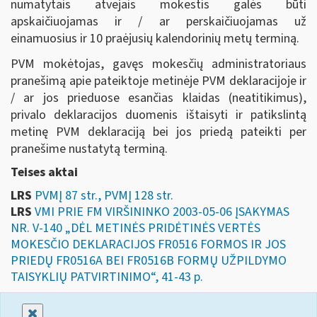
numatytais atvejais mokestis galės būti
apskaičiuojamas ir / ar perskaičiuojamas už
einamuosius ir 10 praėjusių kalendorinių metų terminą.
PVM mokėtojas, gavęs mokesčių administratoriaus
pranešimą apie pateiktoje metinėje PVM deklaracijoje ir
/ ar jos prieduose esančias klaidas (neatitikimus),
privalo deklaracijos duomenis ištaisyti ir patikslintą
metinę PVM deklaraciją bei jos priedą pateikti per
pranešime nustatytą terminą.
Teises aktai
LRS
PVMĮ 87 str., PVMĮ 128 str.
LRS
VMI PRIE FM VIRŠININKO 2003-05-06 ĮSAKYMAS
NR. V-140 „DĖL METINĖS PRIDĖTINĖS VERTĖS
MOKESČIO DEKLARACIJOS FR0516 FORMOS IR JOS
PRIEDŲ FR0516A BEI FR0516B FORMŲ UŽPILDYMO
TAISYKLIŲ PATVIRTINIMO“, 41-43 p.
Uždaryti