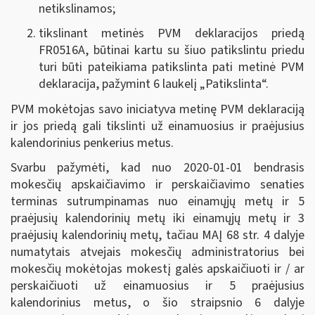
netikslinamos;
tikslinant metinės PVM deklaracijos priedą
FR0516A, būtinai kartu su šiuo patikslintu priedu
turi būti pateikiama patikslinta pati metinė PVM
deklaracija, pažymint 6 laukelį „Patikslinta“.
PVM mokėtojas savo iniciatyva metinę PVM deklaraciją
ir jos priedą gali tikslinti už einamuosius ir praėjusius
kalendorinius penkerius metus.
Svarbu pažymėti, kad nuo 2020-01-01 bendrasis
mokesčių apskaičiavimo ir perskaičiavimo senaties
terminas sutrumpinamas nuo einamųjų metų ir 5
praėjusių kalendorinių metų iki einamųjų metų ir 3
praėjusių kalendorinių metų, tačiau MAĮ 68 str. 4 dalyje
numatytais atvejais mokesčių administratorius bei
mokesčių mokėtojas mokestį galės apskaičiuoti ir / ar
perskaičiuoti už einamuosius ir 5 praėjusius
kalendorinius metus, o šio straipsnio 6 dalyje