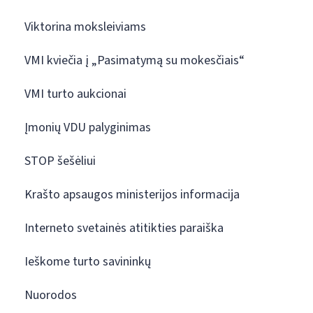
Viktorina moksleiviams
VMI kviečia į „Pasimatymą su mokesčiais“
VMI turto aukcionai
Įmonių VDU palyginimas
STOP šešėliui
Krašto apsaugos ministerijos informacija
Interneto svetainės atitikties paraiška
Ieškome turto savininkų
Nuorodos