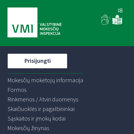
Prisijungti
Mokesčių mokėtojų informacija
Formos
Rinkmenos / Atviri duomenys
Skaičiuoklės ir pagalbininkai
Sąskaitos ir įmokų kodai
Mokesčių žinynas