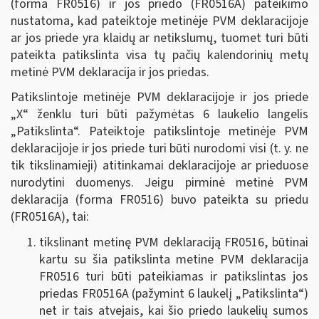
(forma FR0516) ir jos priedo (FR0516A) pateikimo
nustatoma, kad pateiktoje metinėje PVM deklaracijoje
ar jos priede yra klaidų ar netikslumų, tuomet turi būti
pateikta patikslinta visa tų pačių kalendorinių metų
metinė PVM deklaracija ir jos priedas.
Patikslintoje metinėje PVM deklaracijoje ir jos priede
„X“ ženklu turi būti pažymėtas 6 laukelio langelis
„Patikslinta“. Pateiktoje patikslintoje metinėje PVM
deklaracijoje ir jos priede turi būti nurodomi visi (t. y. ne
tik tikslinamieji) atitinkamai deklaracijoje ar prieduose
nurodytini duomenys. Jeigu pirminė metinė PVM
deklaracija (forma FR0516) buvo pateikta su priedu
(FR0516A), tai:
tikslinant metinę PVM deklaraciją FR0516, būtinai
kartu su šia patikslinta metine PVM deklaracija
FR0516 turi būti pateikiamas ir patikslintas jos
priedas FR0516A (pažymint 6 laukelį „Patikslinta“)
net ir tais atvejais, kai šio priedo laukelių sumos