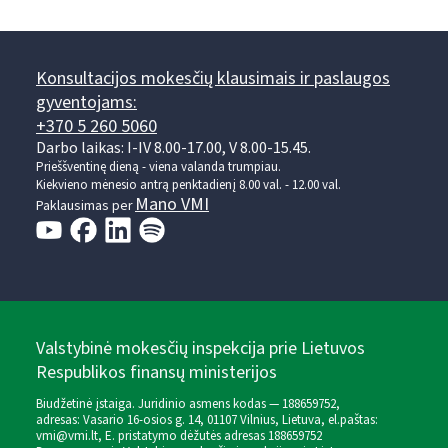
Konsultacijos mokesčių klausimais ir paslaugos
gyventojams:
+370 5 260 5060
Darbo laikas: I-IV 8.00-17.00, V 8.00-15.45.
Prieššventinę dieną - viena valanda trumpiau.
Kiekvieno mėnesio antrą penktadienį 8.00 val. - 12.00 val.
Mano VMI
Paklausimas per
Valstybinė mokesčių inspekcija prie Lietuvos
Respublikos finansų ministerijos
Biudžetinė įstaiga. Juridinio asmens kodas — 188659752,
adresas: Vasario 16-osios g. 14, 01107 Vilnius, Lietuva, el.paštas:
vmi@vmi.lt
, E. pristatymo dėžutės adresas 188659752