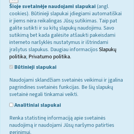
Šioje svetainėje naudojami slapukai
(angl.
cookies). Būtinieji slapukai įdiegiami automatiškai
ir jiems nėra reikalingas Jūsų sutikimas. Taip pat
galite sutikti ir su kitų slapukų naudojimu. Savo
sutikimą bet kada galėsite atšaukti pakeisdami
interneto naršyklės nustatymus ir ištrindami
įrašytus slapukus. Daugiau informacijos
Slapukų
politika
;
Privatumo politika.
Būtinieji slapukai
Naudojami sklandžiam svetainės veikimui ir įgalina
pagrindines svetainės funkcijas. Be šių slapukų
svetainė negali tinkamai veikti.
Analitiniai slapukai
Renka statistinę informaciją apie svetainės
naudojimą ir naudojami Jūsų naršymo patirties
gerinimui.