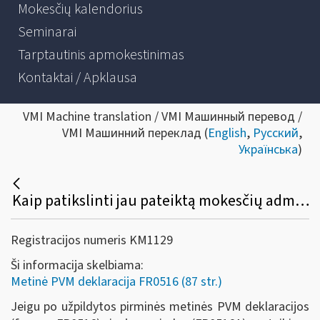
Mokesčių kalendorius
Seminarai
Tarptautinis apmokestinimas
Kontaktai / Apklausa
VMI Machine translation / VMI Машинный перевод /
VMI Машинний переклад (
English
,
Русский
,
Українська
)
Kaip patikslinti jau pateiktą mokesčių administratoriui metinę PVM deklaraciją (FR0516) ir jos priedą (FR0516A)?
Registracijos numeris KM1129
Ši informacija skelbiama:
Metinė PVM deklaracija FR0516 (87 str.)
Jeigu po užpildytos pirminės metinės PVM deklaracijos