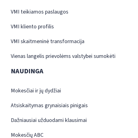
VMI teikiamos paslaugos
VMI kliento profilis
VMI skaitmeninė transformacija
Vienas langelis prievolėms valstybei sumokėti
NAUDINGA
Mokesčiai ir jų dydžiai
Atsiskaitymas grynaisiais pinigais
Dažniausiai užduodami klausimai
Mokesčių ABC