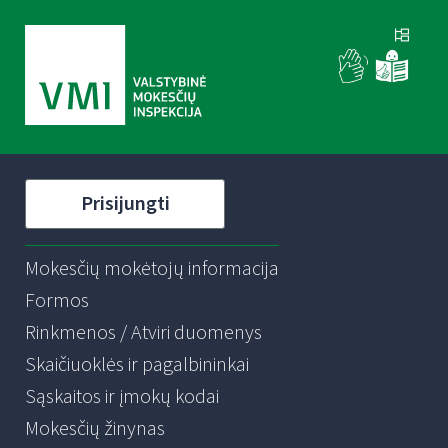
Prisijungti
Mokesčių mokėtojų informacija
Formos
Rinkmenos / Atviri duomenys
Skaičiuoklės ir pagalbininkai
Sąskaitos ir įmokų kodai
Mokesčių žinynas