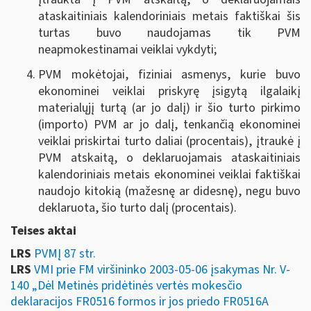
ataskaitiniais kalendoriniais metais faktiškai šis
turtas buvo naudojamas tik PVM
neapmokestinamai veiklai vykdyti;
PVM mokėtojai, fiziniai asmenys, kurie buvo
ekonominei veiklai priskyrę įsigytą ilgalaikį
materialųjį turtą (ar jo dalį) ir šio turto pirkimo
(importo) PVM ar jo dalį, tenkančią ekonominei
veiklai priskirtai turto daliai (procentais), įtraukė į
PVM atskaitą, o deklaruojamais ataskaitiniais
kalendoriniais metais ekonominei veiklai faktiškai
naudojo kitokią (mažesnę ar didesnę), negu buvo
deklaruota, šio turto dalį (procentais).
Teises aktai
LRS
PVMĮ 87 str.
LRS
VMI prie FM viršininko 2003-05-06 įsakymas Nr. V-
140 „Dėl Metinės pridėtinės vertės mokesčio
deklaracijos FR0516 formos ir jos priedo FR0516A