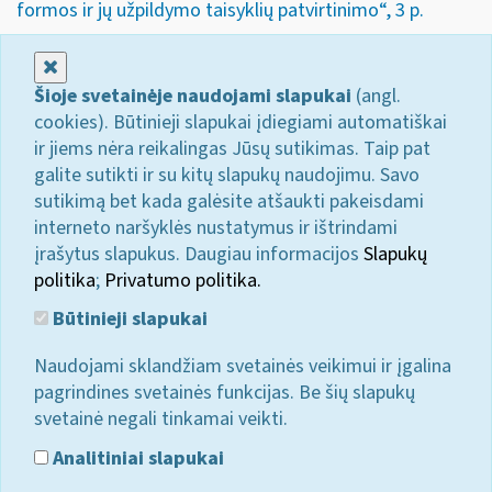
formos ir jų užpildymo taisyklių patvirtinimo“, 3 p.
Uždaryti
Šioje svetainėje naudojami slapukai
(angl.
cookies). Būtinieji slapukai įdiegiami automatiškai
ir jiems nėra reikalingas Jūsų sutikimas. Taip pat
galite sutikti ir su kitų slapukų naudojimu. Savo
sutikimą bet kada galėsite atšaukti pakeisdami
interneto naršyklės nustatymus ir ištrindami
įrašytus slapukus. Daugiau informacijos
Slapukų
politika
;
Privatumo politika.
Būtinieji slapukai
Naudojami sklandžiam svetainės veikimui ir įgalina
pagrindines svetainės funkcijas. Be šių slapukų
svetainė negali tinkamai veikti.
Analitiniai slapukai