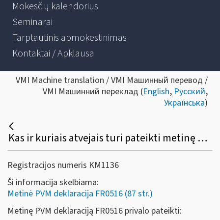
Mokesčių kalendorius
Seminarai
Tarptautinis apmokestinimas
Kontaktai / Apklausa
VMI Machine translation / VMI Машинный перевод /
VMI Машинний переклад (
English
,
Русский
,
Українська
)
Kas ir kuriais atvejais turi pateikti metinę PVM deklaraciją (forma FR0516)?
Registracijos numeris KM1136
Ši informacija skelbiama:
Metinė PVM deklaracija FR0516 (87 str.)
Metinę PVM deklaraciją FR0516 privalo pateikti: