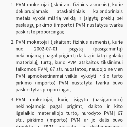
PVM mokėtojai (įskaitant fizinius asmenis), kurie
deklaruojamais ataskaitiniais kalendoriniais
metais vykdė mišrią veiklą ir įsigytų prekių bei
paslaugų pirkimo (importo) PVM nustatyta tvarka
paskirstė proporcingai;
PVM mokėtojai (įskaitant fizinius asmenis), kurie
nuo 2002-07-01 įsigytą (pasigamintą)
nekilnojamąjį pagal prigimtį daiktą ir kitą ilgalaikį
materialųjį turtą, kurio PVM atskaitos tikslinimui
taikomos PVMĮ 67 str. nuostatos, naudojo ne vien
PVM apmokestinamai veiklai vykdyti ir šio turto
pirkimo (importo) PVM nustatyta tvarka buvo
paskirstytas proporcingai;
PVM mokėtojai, kurių įsigyto (pasigaminto)
nekilnojamojo pagal prigimtį daikto ir kito
ilgalaikio materialiojo turto, nurodyto PVMĮ 67
str., pirkimo (importo) PVM ar jo dalis buvo
įtraukta į PVM atskaitą, o deklaruojamais