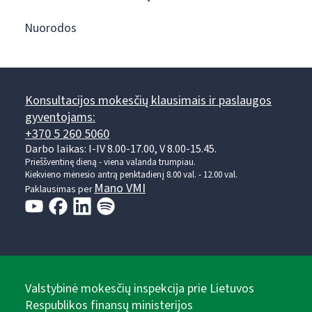
Nuorodos
Konsultacijos mokesčių klausimais ir paslaugos
gyventojams:
+370 5 260 5060
Darbo laikas: I-IV 8.00-17.00, V 8.00-15.45.
Prieššventinę dieną - viena valanda trumpiau.
Kiekvieno mėnesio antrą penktadienį 8.00 val. - 12.00 val.
Mano VMI
Paklausimas per
Valstybinė mokesčių inspekcija prie Lietuvos
Respublikos finansų ministerijos