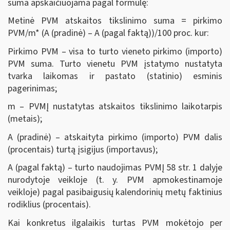
suma apskaičiuojama pagal formulę:
Metinė PVM atskaitos tikslinimo suma = pirkimo
PVM/m* (A (pradinė) – A (pagal faktą))/100 proc. kur:
Pirkimo PVM – visa to turto vieneto pirkimo (importo)
PVM suma. Turto vienetu PVM įstatymo nustatyta
tvarka laikomas ir pastato (statinio) esminis
pagerinimas;
m – PVMĮ nustatytas atskaitos tikslinimo laikotarpis
(metais);
A (pradinė) – atskaityta pirkimo (importo) PVM dalis
(procentais) turtą įsigijus (importavus);
A (pagal faktą) – turto naudojimas PVMĮ 58 str. 1 dalyje
nurodytoje veikloje (t. y. PVM apmokestinamoje
veikloje) pagal pasibaigusių kalendorinių metų faktinius
rodiklius (procentais).
Kai konkretus ilgalaikis turtas PVM mokėtojo per