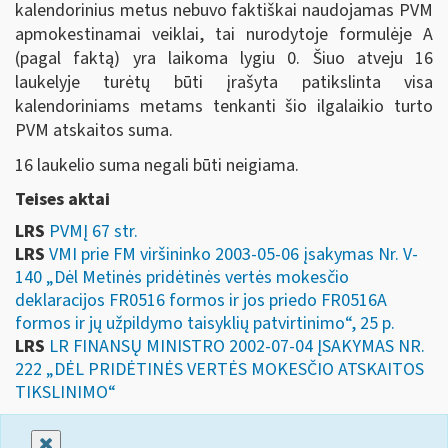
kalendorinius metus nebuvo faktiškai naudojamas PVM
apmokestinamai veiklai, tai nurodytoje formulėje A
(pagal faktą) yra laikoma lygiu 0. Šiuo atveju 16
laukelyje turėtų būti įrašyta patikslinta visa
kalendoriniams metams tenkanti šio ilgalaikio turto
PVM atskaitos suma.
16 laukelio suma negali būti neigiama.
Teises aktai
LRS
PVMĮ 67 str.
LRS
VMI prie FM viršininko 2003-05-06 įsakymas Nr. V-
140 „Dėl Metinės pridėtinės vertės mokesčio
deklaracijos FR0516 formos ir jos priedo FR0516A
formos ir jų užpildymo taisyklių patvirtinimo“, 25 p.
LRS
LR FINANSŲ MINISTRO 2002-07-04 ĮSAKYMAS NR.
222 „DĖL PRIDĖTINĖS VERTĖS MOKESČIO ATSKAITOS
TIKSLINIMO“
Uždaryti