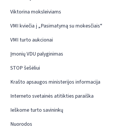
Viktorina moksleiviams
VMI kviečia į „Pasimatymą su mokesčiais“
VMI turto aukcionai
Įmonių VDU palyginimas
STOP šešėliui
Krašto apsaugos ministerijos informacija
Interneto svetainės atitikties paraiška
Ieškome turto savininkų
Nuorodos