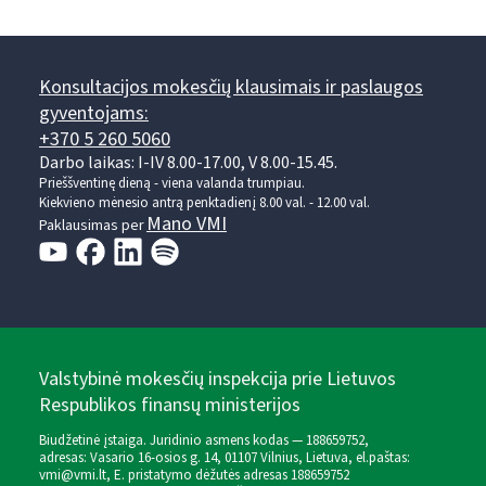
Konsultacijos mokesčių klausimais ir paslaugos
gyventojams:
+370 5 260 5060
Darbo laikas: I-IV 8.00-17.00, V 8.00-15.45.
Prieššventinę dieną - viena valanda trumpiau.
Kiekvieno mėnesio antrą penktadienį 8.00 val. - 12.00 val.
Mano VMI
Paklausimas per
Valstybinė mokesčių inspekcija prie Lietuvos
Respublikos finansų ministerijos
Biudžetinė įstaiga. Juridinio asmens kodas — 188659752,
adresas: Vasario 16-osios g. 14, 01107 Vilnius, Lietuva, el.paštas:
vmi@vmi.lt
, E. pristatymo dėžutės adresas 188659752