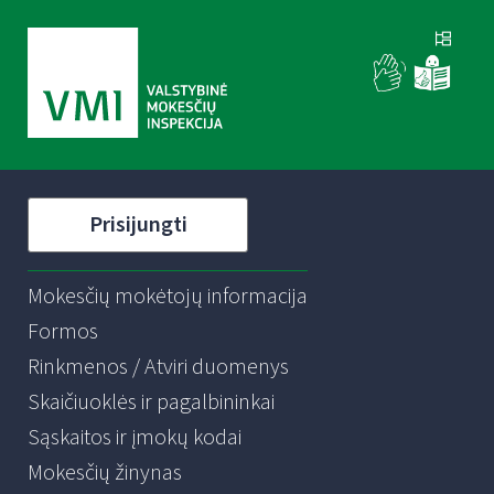
Prisijungti
Mokesčių mokėtojų informacija
Formos
Rinkmenos / Atviri duomenys
Skaičiuoklės ir pagalbininkai
Sąskaitos ir įmokų kodai
Mokesčių žinynas