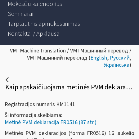
Mokesčių kalendorius
Seminarai
Tarptautinis apmokestinimas
Kontaktai / Apklausa
VMI Machine translation / VMI Машинный перевод /
VMI Машинний переклад (
English
,
Русский
,
Українська
)
Kaip apskaičiuojama metinės PVM deklaracijos (forma FR0516) 16 laukelio suma?
Registracijos numeris KM1141
Ši informacija skelbiama:
Metinė PVM deklaracija FR0516 (87 str.)
Metinės PVM deklaracijos (forma FR0516) 16 laukelio