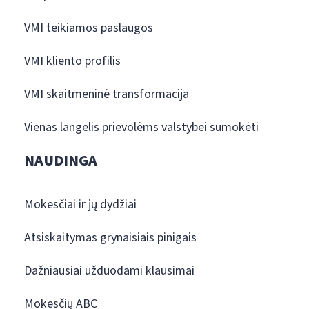
VMI teikiamos paslaugos
VMI kliento profilis
VMI skaitmeninė transformacija
Vienas langelis prievolėms valstybei sumokėti
NAUDINGA
Mokesčiai ir jų dydžiai
Atsiskaitymas grynaisiais pinigais
Dažniausiai užduodami klausimai
Mokesčių ABC