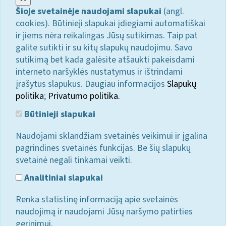
Šioje svetainėje naudojami slapukai
(angl.
cookies). Būtinieji slapukai įdiegiami automatiškai
ir jiems nėra reikalingas Jūsų sutikimas. Taip pat
galite sutikti ir su kitų slapukų naudojimu. Savo
sutikimą bet kada galėsite atšaukti pakeisdami
interneto naršyklės nustatymus ir ištrindami
įrašytus slapukus. Daugiau informacijos
Slapukų
politika
;
Privatumo politika.
Būtinieji slapukai
Naudojami sklandžiam svetainės veikimui ir įgalina
pagrindines svetainės funkcijas. Be šių slapukų
svetainė negali tinkamai veikti.
Analitiniai slapukai
Renka statistinę informaciją apie svetainės
naudojimą ir naudojami Jūsų naršymo patirties
gerinimui.