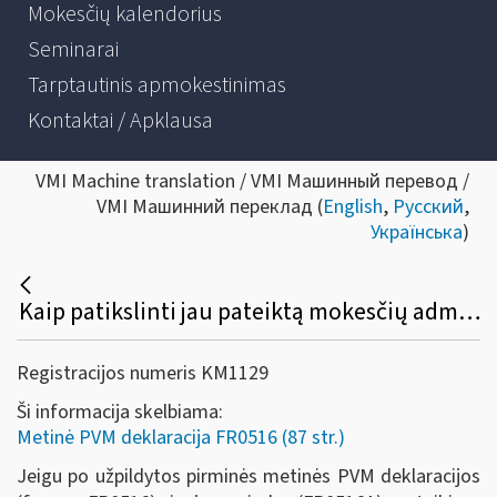
Mokesčių kalendorius
Seminarai
Tarptautinis apmokestinimas
Kontaktai / Apklausa
VMI Machine translation / VMI Машинный перевод /
VMI Машинний переклад (
English
,
Русский
,
Українська
)
Kaip patikslinti jau pateiktą mokesčių administratoriui metinę PVM deklaraciją (FR0516) ir jos priedą (FR0516A)?
Registracijos numeris KM1129
Ši informacija skelbiama:
Metinė PVM deklaracija FR0516 (87 str.)
Jeigu po užpildytos pirminės metinės PVM deklaracijos