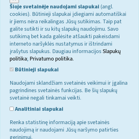
Šioje svetainėje naudojami slapukai
(angl.
cookies). Būtinieji slapukai įdiegiami automatiškai
ir jiems nėra reikalingas Jūsų sutikimas. Taip pat
galite sutikti ir su kitų slapukų naudojimu. Savo
sutikimą bet kada galėsite atšaukti pakeisdami
interneto naršyklės nustatymus ir ištrindami
įrašytus slapukus. Daugiau informacijos
Slapukų
politika
;
Privatumo politika.
Būtinieji slapukai
Naudojami sklandžiam svetainės veikimui ir įgalina
pagrindines svetainės funkcijas. Be šių slapukų
svetainė negali tinkamai veikti.
Analitiniai slapukai
Renka statistinę informaciją apie svetainės
naudojimą ir naudojami Jūsų naršymo patirties
gerinimui.