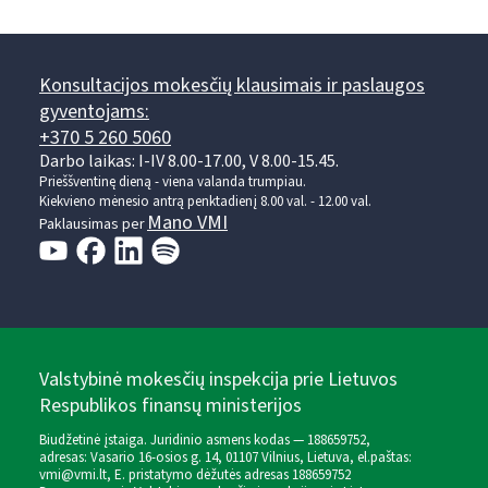
Konsultacijos mokesčių klausimais ir paslaugos
gyventojams:
+370 5 260 5060
Darbo laikas: I-IV 8.00-17.00, V 8.00-15.45.
Prieššventinę dieną - viena valanda trumpiau.
Kiekvieno mėnesio antrą penktadienį 8.00 val. - 12.00 val.
Mano VMI
Paklausimas per
Valstybinė mokesčių inspekcija prie Lietuvos
Respublikos finansų ministerijos
Biudžetinė įstaiga. Juridinio asmens kodas — 188659752,
adresas: Vasario 16-osios g. 14, 01107 Vilnius, Lietuva, el.paštas:
vmi@vmi.lt
, E. pristatymo dėžutės adresas 188659752