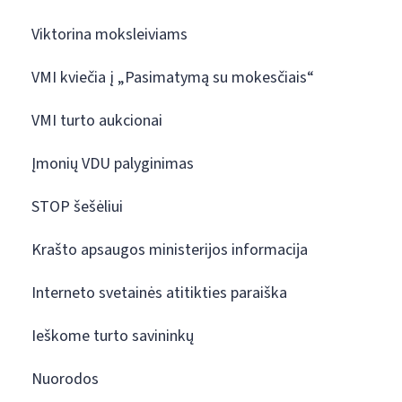
Viktorina moksleiviams
VMI kviečia į „Pasimatymą su mokesčiais“
VMI turto aukcionai
Įmonių VDU palyginimas
STOP šešėliui
Krašto apsaugos ministerijos informacija
Interneto svetainės atitikties paraiška
Ieškome turto savininkų
Nuorodos