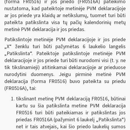
(forma FR0516) ir jos priedo (FR0516A) pateikimo
nustatoma, kad pateiktoje metinėje PVM deklaracijoje
ar jos priede yra klaidų ar netikslumų, tuomet turi būti
pateikta patikslinta visa tų pačių kalendorinių metų
metinė PVM deklaracija ir jos priedas.
Patikslintoje metinėje PVM deklaracijoje ir jos priede
„X“ ženklu turi būti pažymėtas 6 laukelio langelis
„Patikslinta“. Pateiktoje patikslintoje metinėje PVM
deklaracijoje ir jos priede turi būti nurodomi visi (t. y. ne
tik tikslinamieji) atitinkamai deklaracijoje ar prieduose
nurodytini duomenys. Jeigu pirminė metinė PVM
deklaracija (forma FR0516) buvo pateikta su priedu
(FR0516A), tai:
tikslinant metinę PVM deklaraciją FR0516, būtinai
kartu su šia patikslinta metine PVM deklaracija
FR0516 turi būti pateikiamas ir patikslintas jos
priedas FR0516A (pažymint 6 laukelį „Patikslinta“)
net ir tais atvejais, kai šio priedo laukelių sumos