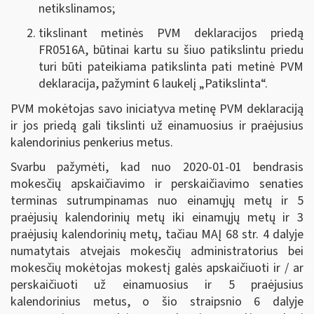
netikslinamos;
tikslinant metinės PVM deklaracijos priedą
FR0516A, būtinai kartu su šiuo patikslintu priedu
turi būti pateikiama patikslinta pati metinė PVM
deklaracija, pažymint 6 laukelį „Patikslinta“.
PVM mokėtojas savo iniciatyva metinę PVM deklaraciją
ir jos priedą gali tikslinti už einamuosius ir praėjusius
kalendorinius penkerius metus.
Svarbu pažymėti, kad nuo 2020-01-01 bendrasis
mokesčių apskaičiavimo ir perskaičiavimo senaties
terminas sutrumpinamas nuo einamųjų metų ir 5
praėjusių kalendorinių metų iki einamųjų metų ir 3
praėjusių kalendorinių metų, tačiau MAĮ 68 str. 4 dalyje
numatytais atvejais mokesčių administratorius bei
mokesčių mokėtojas mokestį galės apskaičiuoti ir / ar
perskaičiuoti už einamuosius ir 5 praėjusius
kalendorinius metus, o šio straipsnio 6 dalyje