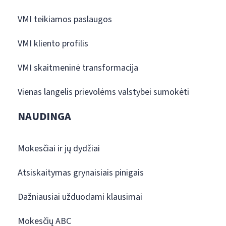
VMI teikiamos paslaugos
VMI kliento profilis
VMI skaitmeninė transformacija
Vienas langelis prievolėms valstybei sumokėti
NAUDINGA
Mokesčiai ir jų dydžiai
Atsiskaitymas grynaisiais pinigais
Dažniausiai užduodami klausimai
Mokesčių ABC