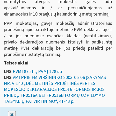
numatytais atvejais mokestis galės būti
apskaičiuojamas ir / ar perskaičiuojamas už
einamuosius ir 10 praėjusių kalendorinių metų terminą.
PVM mokėtojas, gavęs mokesčių administratoriaus
pranešimą apie pateiktoje metinėje PVM deklaracijoje ir
/ ar jos prieduose esančias klaidas (neatitikimus),
privalo deklaracijos duomenis ištaisyti ir patikslintą
metinę PVM deklaraciją bei jos priedą pateikti per
pranešime nustatytą terminą.
Teises aktai
LRS
PVMĮ 87 str., PVMĮ 128 str.
LRS
VMI PRIE FM VIRŠININKO 2003-05-06 ĮSAKYMAS
NR. V-140 „DĖL METINĖS PRIDĖTINĖS VERTĖS
MOKESČIO DEKLARACIJOS FR0516 FORMOS IR JOS
PRIEDŲ FR0516A BEI FR0516B FORMŲ UŽPILDYMO
TAISYKLIŲ PATVIRTINIMO“, 41-43 p.
Uždaryti