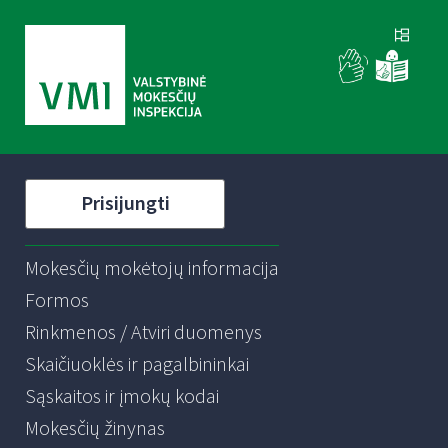
Prisijungti
Mokesčių mokėtojų informacija
Formos
Rinkmenos / Atviri duomenys
Skaičiuoklės ir pagalbininkai
Sąskaitos ir įmokų kodai
Mokesčių žinynas