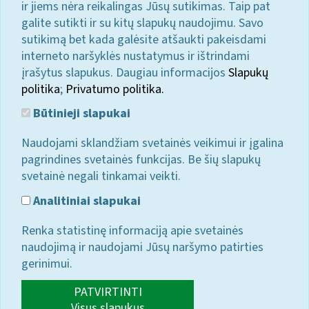
ir jiems nėra reikalingas Jūsų sutikimas. Taip pat
galite sutikti ir su kitų slapukų naudojimu. Savo
sutikimą bet kada galėsite atšaukti pakeisdami
interneto naršyklės nustatymus ir ištrindami
įrašytus slapukus. Daugiau informacijos
Slapukų
politika
;
Privatumo politika.
Būtinieji slapukai
Naudojami sklandžiam svetainės veikimui ir įgalina
pagrindines svetainės funkcijas. Be šių slapukų
svetainė negali tinkamai veikti.
Analitiniai slapukai
Renka statistinę informaciją apie svetainės
naudojimą ir naudojami Jūsų naršymo patirties
gerinimui.
PATVIRTINTI
Visus slapukus