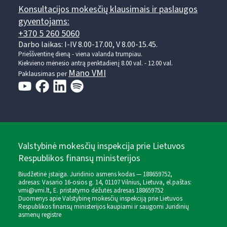
Konsultacijos mokesčių klausimais ir paslaugos
gyventojams:
+370 5 260 5060
Darbo laikas: I-IV 8.00-17.00, V 8.00-15.45.
Prieššventinę dieną - viena valanda trumpiau.
Kiekvieno mėnesio antrą penktadienį 8.00 val. - 12.00 val.
Mano VMI
Paklausimas per
Valstybinė mokesčių inspekcija prie Lietuvos
Respublikos finansų ministerijos
Biudžetinė įstaiga. Juridinio asmens kodas — 188659752,
adresas: Vasario 16-osios g. 14, 01107 Vilnius, Lietuva, el.paštas:
vmi@vmi.lt
, E. pristatymo dėžutės adresas 188659752
Duomenys apie Valstybinę mokesčių inspekciją prie Lietuvos
Respublikos finansų ministerijos kaupiami ir saugomi Juridinių
asmenų registre