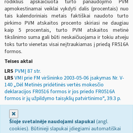
rodiklius apskaičiuota turto panaudojimo PVM
apmokestinamai veiklai vykdyti dalis (procentais) nuo
tais kalendoriniais metais faktiškai naudoto turto
pirkimo PVM atskaitos procento skiriasi ne daugiau
kaip 5 procentais, turto PVM atskaitos metinė
tikslinimo suma gali būti neskaičiuojama ir tokiu atveju
toks turto vienetas visai neįtraukiamas į priedą FR516A
formos.
Teises aktai
LRS
PVMĮ 87 str.
LRS
VMI prie FM viršininko 2003-05-06 įsakymas Nr. V-
140 „Dėl Metinės pridėtinės vertės mokesčio
deklaracijos FR0516 formos ir jos priedo FR0516A
formos ir jų užpildymo taisyklių patvirtinimo“, 39.3 p.
Uždaryti
Šioje svetainėje naudojami slapukai
(angl.
cookies). Būtinieji slapukai įdiegiami automatiškai