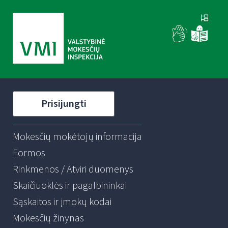
Prisijungti
Mokesčių mokėtojų informacija
Formos
Rinkmenos / Atviri duomenys
Skaičiuoklės ir pagalbininkai
Sąskaitos ir įmokų kodai
Mokesčių žinynas