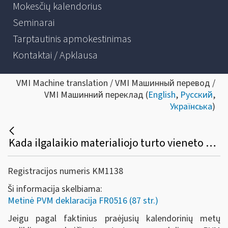
Mokesčių kalendorius
Seminarai
Tarptautinis apmokestinimas
Kontaktai / Apklausa
VMI Machine translation / VMI Машинный перевод /
VMI Машинний переклад (
English
,
Русский
,
Українська
)
Kada ilgalaikio materialiojo turto vieneto pirkimo PVM atskaitos suma gali būti netikslinama ir neįtraukiama į metinės PVM deklaracijos priedą (FR0516A)?
Registracijos numeris KM1138
Ši informacija skelbiama:
Metinė PVM deklaracija FR0516 (87 str.)
Jeigu pagal faktinius praėjusių kalendorinių metų