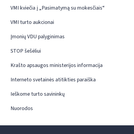
VMI kviečia į „Pasimatymą su mokesčiais“
VMI turto aukcionai
Įmonių VDU palyginimas
STOP šešėliui
Krašto apsaugos ministerijos informacija
Interneto svetainės atitikties paraiška
Ieškome turto savininkų
Nuorodos