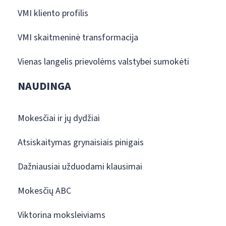
VMI kliento profilis
VMI skaitmeninė transformacija
Vienas langelis prievolėms valstybei sumokėti
NAUDINGA
Mokesčiai ir jų dydžiai
Atsiskaitymas grynaisiais pinigais
Dažniausiai užduodami klausimai
Mokesčių ABC
Viktorina moksleiviams