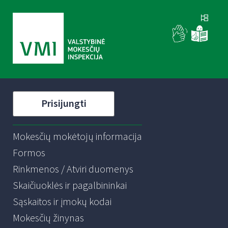
Prisijungti
Mokesčių mokėtojų informacija
Formos
Rinkmenos / Atviri duomenys
Skaičiuoklės ir pagalbininkai
Sąskaitos ir įmokų kodai
Mokesčių žinynas