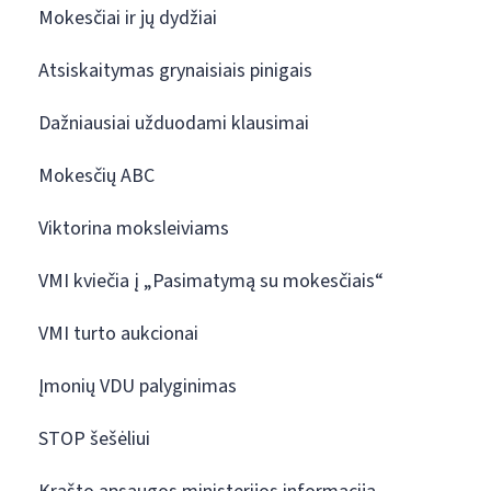
Mokesčiai ir jų dydžiai
Atsiskaitymas grynaisiais pinigais
Dažniausiai užduodami klausimai
Mokesčių ABC
Viktorina moksleiviams
VMI kviečia į „Pasimatymą su mokesčiais“
VMI turto aukcionai
Įmonių VDU palyginimas
STOP šešėliui