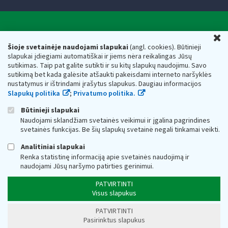
Valstybinė mokesčių inspekcija prie Lietuvos
U
Respublikos finansų ministerijos
Šioje svetainėje naudojami slapukai
(angl. cookies). Būtinieji
slapukai įdiegiami automatiškai ir jiems nėra reikalingas Jūsų
Biudžetinė įstaiga. Juridinio asmens kodas — 188659752,
sutikimas. Taip pat galite sutikti ir su kitų slapukų naudojimu. Savo
adresas: Vasario 16-osios g. 14, 01107 Vilnius, Lietuva, el.paštas:
sutikimą bet kada galėsite atšaukti pakeisdami interneto naršyklės
vmi@vmi.lt
, E. pristatymo dėžutės adresas 188659752
nustatymus ir ištrindami įrašytus slapukus. Daugiau informacijos
Duomenys apie Valstybinę mokesčių inspekciją prie Lietuvos
Slapukų politika
;
Privatumo politika.
Respublikos finansų ministerijos kaupiami ir saugomi Juridinių
asmenų registre
Būtinieji slapukai
Naudojami sklandžiam svetainės veikimui ir įgalina pagrindines
svetainės funkcijas. Be šių slapukų svetainė negali tinkamai veikti.
Analitiniai slapukai
Renka statistinę informaciją apie svetainės naudojimą ir
naudojami Jūsų naršymo patirties gerinimui.
PATVIRTINTI
Visus slapukus
PATVIRTINTI
Pasirinktus slapukus