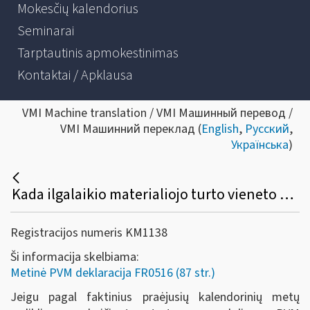
Mokesčių kalendorius
Seminarai
Tarptautinis apmokestinimas
Kontaktai / Apklausa
VMI Machine translation / VMI Машинный перевод /
VMI Машинний переклад (
English
,
Русский
,
Українська
)
Kada ilgalaikio materialiojo turto vieneto pirkimo PVM atskaitos suma gali būti netikslinama ir neįtraukiama į metinės PVM deklaracijos priedą (FR0516A)?
Registracijos numeris KM1138
Ši informacija skelbiama:
Metinė PVM deklaracija FR0516 (87 str.)
Jeigu pagal faktinius praėjusių kalendorinių metų