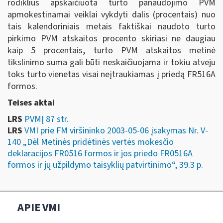
rodiklius apskaičiuota turto panaudojimo PVM
apmokestinamai veiklai vykdyti dalis (procentais) nuo
tais kalendoriniais metais faktiškai naudoto turto
pirkimo PVM atskaitos procento skiriasi ne daugiau
kaip 5 procentais, turto PVM atskaitos metinė
tikslinimo suma gali būti neskaičiuojama ir tokiu atveju
toks turto vienetas visai neįtraukiamas į priedą FR516A
formos.
Teises aktai
LRS
PVMĮ 87 str.
LRS
VMI prie FM viršininko 2003-05-06 įsakymas Nr. V-
140 „Dėl Metinės pridėtinės vertės mokesčio
deklaracijos FR0516 formos ir jos priedo FR0516A
formos ir jų užpildymo taisyklių patvirtinimo“, 39.3 p.
APIE VMI