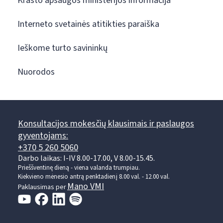
Krašto apsaugos ministerijos informacija
Interneto svetainės atitikties paraiška
Ieškome turto savininkų
Nuorodos
Konsultacijos mokesčių klausimais ir paslaugos
gyventojams:
+370 5 260 5060
Darbo laikas: I-IV 8.00-17.00, V 8.00-15.45.
Prieššventinę dieną - viena valanda trumpiau.
Kiekvieno mėnesio antrą penktadienį 8.00 val. - 12.00 val.
Mano VMI
Paklausimas per