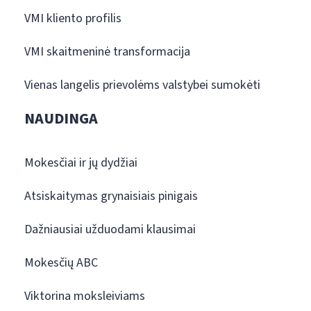
VMI kliento profilis
VMI skaitmeninė transformacija
Vienas langelis prievolėms valstybei sumokėti
NAUDINGA
Mokesčiai ir jų dydžiai
Atsiskaitymas grynaisiais pinigais
Dažniausiai užduodami klausimai
Mokesčių ABC
Viktorina moksleiviams