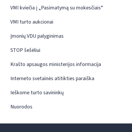
VMI kviečia į „Pasimatymą su mokesčiais“
VMI turto aukcionai
Įmonių VDU palyginimas
STOP šešėliui
Krašto apsaugos ministerijos informacija
Interneto svetainės atitikties paraiška
Ieškome turto savininkų
Nuorodos