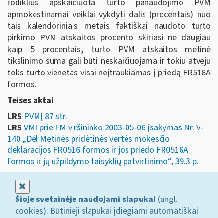
rodiklius apskaičiuota turto panaudojimo PVM
apmokestinamai veiklai vykdyti dalis (procentais) nuo
tais kalendoriniais metais faktiškai naudoto turto
pirkimo PVM atskaitos procento skiriasi ne daugiau
kaip 5 procentais, turto PVM atskaitos metinė
tikslinimo suma gali būti neskaičiuojama ir tokiu atveju
toks turto vienetas visai neįtraukiamas į priedą FR516A
formos.
Teises aktai
LRS
PVMĮ 87 str.
LRS
VMI prie FM viršininko 2003-05-06 įsakymas Nr. V-
140 „Dėl Metinės pridėtinės vertės mokesčio
deklaracijos FR0516 formos ir jos priedo FR0516A
formos ir jų užpildymo taisyklių patvirtinimo“, 39.3 p.
Uždaryti
Šioje svetainėje naudojami slapukai
(angl.
cookies). Būtinieji slapukai įdiegiami automatiškai