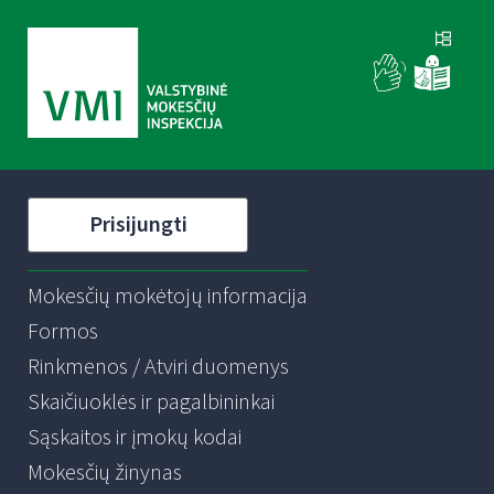
Prisijungti
Mokesčių mokėtojų informacija
Formos
Rinkmenos / Atviri duomenys
Skaičiuoklės ir pagalbininkai
Sąskaitos ir įmokų kodai
Mokesčių žinynas