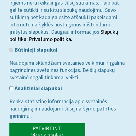
ir jiems nėra reikalingas Jūsų sutikimas. Taip pat
galite sutikti ir su kitų slapukų naudojimu. Savo
sutikimą bet kada galėsite atšaukti pakeisdami
interneto naršyklės nustatymus ir ištrindami
įrašytus slapukus. Daugiau informacijos
Slapukų
politika
;
Privatumo politika.
Būtinieji slapukai
Naudojami sklandžiam svetainės veikimui ir įgalina
pagrindines svetainės funkcijas. Be šių slapukų
svetainė negali tinkamai veikti.
Analitiniai slapukai
Renka statistinę informaciją apie svetainės
naudojimą ir naudojami Jūsų naršymo patirties
gerinimui.
PATVIRTINTI
Visus slapukus