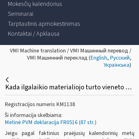
Mokesčių kalendorius
Seminarai
Tarptautinis apmokestinimas
Kontaktai / Apklausa
VMI Machine translation / VMI Машинный перевод /
VMI Машинний переклад (
English
,
Русский
,
Українська
)
Kada ilgalaikio materialiojo turto vieneto pirkimo PVM atskaitos suma gali būti netikslinama ir neįtraukiama į metinės PVM deklaracijos priedą (FR0516A)?
Registracijos numeris KM1138
Ši informacija skelbiama:
Metinė PVM deklaracija FR0516 (87 str.)
Jeigu pagal faktinius praėjusių kalendorinių metų