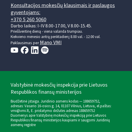
Konsultacijos mokesčių klausimais ir paslaugos
gyventojams:
+370 5 260 5060
Darbo laikas: I-IV 8.00-17.00, V 8.00-15.45.
Prieššventinę dieną - viena valanda trumpiau.
Kiekvieno mėnesio antrą penktadienį 8.00 val. - 12.00 val.
Mano VMI
Paklausimas per
Valstybinė mokesčių inspekcija prie Lietuvos
Respublikos finansų ministerijos
Biudžetinė įstaiga. Juridinio asmens kodas — 188659752,
adresas: Vasario 16-osios g. 14, 01107 Vilnius, Lietuva, el.paštas:
vmi@vmi.lt
, E. pristatymo dėžutės adresas 188659752
Duomenys apie Valstybinę mokesčių inspekciją prie Lietuvos
Respublikos finansų ministerijos kaupiami ir saugomi Juridinių
asmenų registre