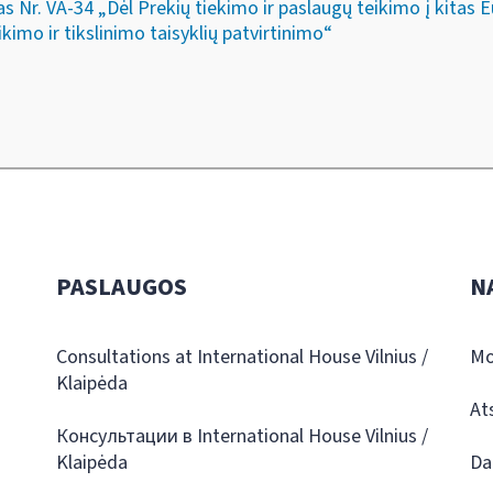
s Nr. VA-34 „Dėl Prekių tiekimo ir paslaugų teikimo į kitas
kimo ir tikslinimo taisyklių patvirtinimo“
PASLAUGOS
N
Consultations at International House Vilnius /
Mo
Klaipėda
At
Консультации в International House Vilnius /
Klaipėda
Da