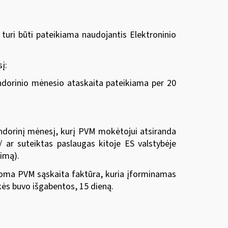
turi būti pateikiama naudojantis Elektroninio
į:
ndorinio mėnesio ataskaita pateikiama per 20
lendorinį mėnesį, kurį PVM mokėtojui atsiranda
/ ar suteiktas paslaugas kitoje ES valstybėje
kimą).
rašoma PVM sąskaita faktūra, kuria įforminamas
kės buvo išgabentos, 15 dieną.