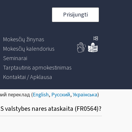
Prisijungti
Mokesčių žinynas
Mokesčių kalendorius
Seminarai
Tarptautinis apmokestinimas
Kontaktai / Apklausa
ний переклад (
English
,
Русский
,
Українська
)
ES valstybes nares ataskaita (FR0564)?