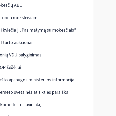
kesčių ABC
ktorina moksleiviams
I kviečia į „Pasimatymą su mokesčiais“
I turto aukcionai
onių VDU palyginimas
OP šešėliui
ašto apsaugos ministerijos informacija
terneto svetainės atitikties paraiška
škome turto savininkų