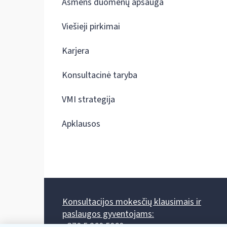
Asmens duomenų apsauga
Viešieji pirkimai
Karjera
Konsultacinė taryba
VMI strategija
Apklausos
Konsultacijos mokesčių klausimais ir
paslaugos gyventojams:
+370 5 260 5060