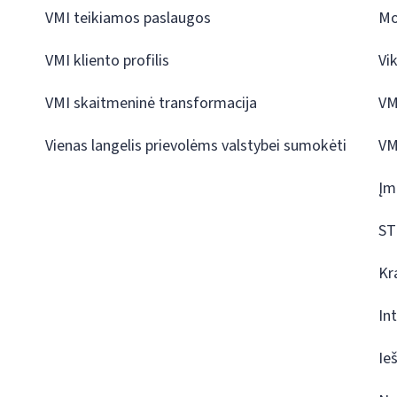
VMI teikiamos paslaugos
Mo
VMI kliento profilis
Vi
VMI skaitmeninė transformacija
VM
Vienas langelis prievolėms valstybei sumokėti
VM
Įm
ST
Kr
In
Ie