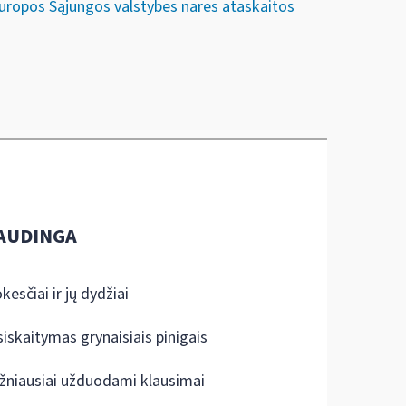
 Europos Sąjungos valstybes nares ataskaitos
AUDINGA
kesčiai ir jų dydžiai
siskaitymas grynaisiais pinigais
žniausiai užduodami klausimai