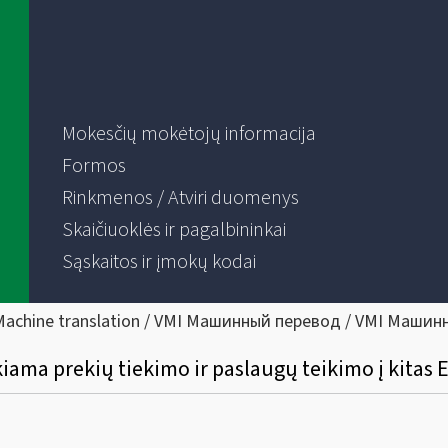
Mokesčių mokėtojų informacija
Formos
Rinkmenos / Atviri duomenys
Skaičiuoklės ir pagalbininkai
Sąskaitos ir įmokų kodai
Machine translation / VMI Машинный перевод / VMI Машин
kiama prekių tiekimo ir paslaugų teikimo į kitas 