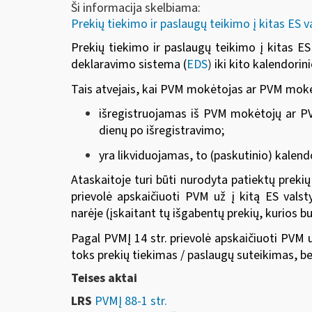
Ši informacija skelbiama:
Prekių tiekimo ir paslaugų teikimo į kitas ES v
Prekių tiekimo ir paslaugų teikimo į kitas E
deklaravimo sistema (
EDS
)
iki kito kalendorin
Tais atvejais, kai PVM mokėtojas ar PVM mokėt
išregistruojamas iš PVM mokėtojų ar PV
dienų po išregistravimo;
yra likviduojamas, to (paskutinio) kalend
Ataskaitoje turi būti nurodyta patiektų preki
prievolė apskaičiuoti PVM už į kitą ES valst
narėje (įskaitant tų išgabentų prekių, kurios 
Pagal PVMĮ 14 str. prievolė apskaičiuoti PVM 
toks prekių tiekimas / paslaugų suteikimas, be
Teises aktai
LRS
PVMĮ 88-1 str.