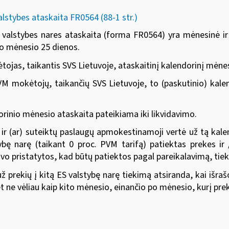
alstybes ataskaita FR0564 (88-1 str.)
S valstybes nares ataskaita (forma FR0564) yra mėnesinė ir 
io mėnesio 25 dienos.
ojas, taikantis SVS Lietuvoje, ataskaitinį kalendorinį mėnes
M mokėtojų, taikančių SVS Lietuvoje, to (paskutinio) kale
orinio mėnesio ataskaita pateikiama iki likvidavimo.
ų ir (ar) suteiktų paslaugų apmokestinamoji vertė už tą ka
ybę narę (taikant 0 proc. PVM tarifą) patiektas prekes ir 
buvo pristatytos, kad būtų patiektos pagal pareikalavimą, tie
už prekių į kitą ES valstybę narę tiekimą atsiranda, kai iš
t ne vėliau kaip kito mėnesio, einančio po mėnesio, kurį pre