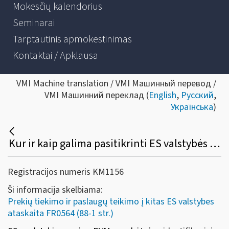
Mokesčių kalendorius
Seminarai
Tarptautinis apmokestinimas
Kontaktai / Apklausa
VMI Machine translation / VMI Машинный перевод /
VMI Машинний переклад (
English
,
Русский
,
Українська
)
Kur ir kaip galima pasitikrinti ES valstybės narės verslo partnerio PVM mokėtojo kodą?
Registracijos numeris KM1156
Ši informacija skelbiama:
Prekių tiekimo ir paslaugų teikimo į kitas ES valstybes
ataskaita FR0564 (88-1 str.)