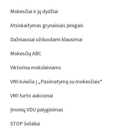
Mokesčiai ir jų dydžiai
Atsiskaitymas grynaisiais pinigais
Dažniausiai užduodami klausimai
Mokesčių ABC
Viktorina moksleiviams
VMI kviečia į „Pasimatymą su mokesčiais“
VMI turto aukcionai
Įmonių VDU palyginimas
STOP šešėliui