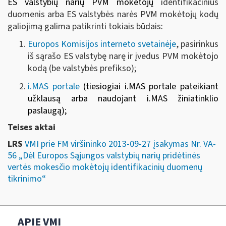
ES valstybių narių PVM mokėtojų
identifikacinius
duomenis arba ES valstybės narės PVM mokėtojų kodų
galiojimą galima patikrinti tokiais būdais
:
Europos Komisijos interneto svetainėje
, pasirinkus
iš sąrašo ES valstybę narę ir įvedus PVM mokėtojo
kodą (be valstybės prefikso);
i.MAS portale
(
tiesiogiai i.MAS portale pateikiant
užklausą arba
naudojant i.MAS žiniatinklio
paslaugą
);
Teises aktai
LRS
VMI prie FM viršininko 2013-09-27 įsakymas Nr. VA-
56 „Dėl Europos Sąjungos valstybių narių pridėtinės
vertės mokesčio mokėtojų identifikacinių duomenų
tikrinimo“
APIE VMI