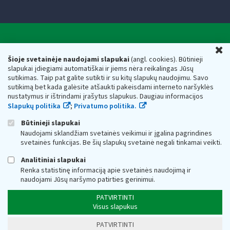
Valstybinė mokesčių inspekcija prie Lietuvos
U
Respublikos finansų ministerijos
Šioje svetainėje naudojami slapukai
(angl. cookies). Būtinieji
slapukai įdiegiami automatiškai ir jiems nėra reikalingas Jūsų
Biudžetinė įstaiga. Juridinio asmens kodas — 188659752,
sutikimas. Taip pat galite sutikti ir su kitų slapukų naudojimu. Savo
adresas: Vasario 16-osios g. 14, 01107 Vilnius, Lietuva, el.paštas:
sutikimą bet kada galėsite atšaukti pakeisdami interneto naršyklės
vmi@vmi.lt
, E. pristatymo dėžutės adresas 188659752
nustatymus ir ištrindami įrašytus slapukus. Daugiau informacijos
Duomenys apie Valstybinę mokesčių inspekciją prie Lietuvos
Slapukų politika
;
Privatumo politika.
Respublikos finansų ministerijos kaupiami ir saugomi Juridinių
asmenų registre
Būtinieji slapukai
Naudojami sklandžiam svetainės veikimui ir įgalina pagrindines
svetainės funkcijas. Be šių slapukų svetainė negali tinkamai veikti.
Analitiniai slapukai
Renka statistinę informaciją apie svetainės naudojimą ir
naudojami Jūsų naršymo patirties gerinimui.
PATVIRTINTI
Visus slapukus
PATVIRTINTI