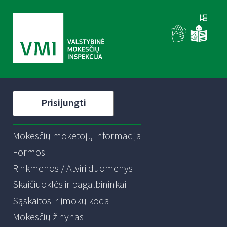
Prisijungti
Mokesčių mokėtojų informacija
Formos
Rinkmenos / Atviri duomenys
Skaičiuoklės ir pagalbininkai
Sąskaitos ir įmokų kodai
Mokesčių žinynas