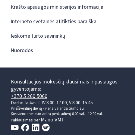
Krašto apsaugos ministerijos informacija
Interneto svetainės atitikties paraiška
Ieškome turto savininkų
Nuorodos
Konsultacijos mokesčių klausimais ir paslaugos
gyventojams:
+370 5 260 5060
Darbo laikas: I-IV 8.00-17.00, V 8.00-15.45.
Prieššventinę dieną - viena valanda trumpiau.
Kiekvieno mėnesio antrą penktadienį 8.00 val. - 12.00 val.
Mano VMI
Paklausimas per