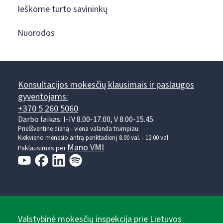
Ieškome turto savininkų
Nuorodos
Konsultacijos mokesčių klausimais ir paslaugos
gyventojams:
+370 5 260 5060
Darbo laikas: I-IV 8.00-17.00, V 8.00-15.45.
Prieššventinę dieną - viena valanda trumpiau.
Kiekvieno mėnesio antrą penktadienį 8.00 val. - 12.00 val.
Mano VMI
Paklausimas per
Valstybinė mokesčių inspekcija prie Lietuvos