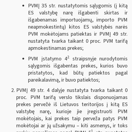
PVMĮ 35 str. nustatytomis sąlygomis (į kitą
ES valstybę narę išgabenti skirtas ir
išgabenamas importuojamų, importo PVM
neapmokestintų) kitos ES valstybės narės
PVM mokėtojams patiektas ir PVMĮ 49 str.
nustatyta tvarka taikant 0 proc. PVM tarifą
apmokestinamas prekes;
2
PVM įstatymo 4
straipsnyje nurodytomis
sąlygomis išgabentas prekes, kurios buvo
pristatytos, kad būtų patiektos pagal
pareikalavimą, ir buvo patiektos;
PVMĮ 49 str. 4 dalyje nustatyta tvarka taikant 0
proc. PVM tarifą verslo tikslais disponuojamas
prekes pervežė iš Lietuvos teritorijos į kitą ES
valstybę narę, kurioje jie įregistruoti PVM
mokėtojais, kai prekes taip perveža patys PVM
mokėtojai ar jų užsakymu – kiti asmenys, ir toks
1