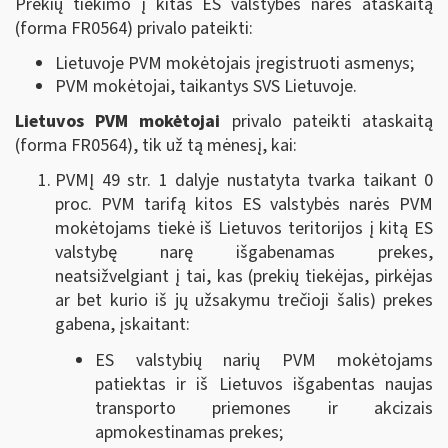
Prekių tiekimo į kitas ES valstybes nares ataskaitą
(forma FR0564) privalo pateikti:
Lietuvoje PVM mokėtojais įregistruoti asmenys;
PVM mokėtojai, taikantys SVS Lietuvoje.
Lietuvos PVM mokėtojai
privalo pateikti ataskaitą
(forma FR0564),
tik už tą mėnesį, kai
:
PVMĮ 49 str. 1 dalyje nustatyta tvarka taikant 0
proc. PVM tarifą kitos ES valstybės narės PVM
mokėtojams tiekė iš Lietuvos teritorijos į kitą ES
valstybę narę išgabenamas prekes,
neatsižvelgiant į tai, kas (prekių tiekėjas, pirkėjas
ar bet kurio iš jų užsakymu trečioji šalis) prekes
gabena, įskaitant:
ES valstybių narių PVM mokėtojams
patiektas ir iš Lietuvos išgabentas naujas
transporto priemones ir akcizais
apmokestinamas prekes;