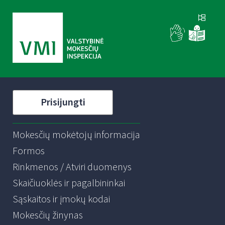
Prisijungti
Mokesčių mokėtojų informacija
Formos
Rinkmenos / Atviri duomenys
Skaičiuoklės ir pagalbininkai
Sąskaitos ir įmokų kodai
Mokesčių žinynas