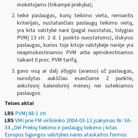
mokėtojams (trikampė prekyba);
teikė paslaugas, kurių teikimo vieta, remiantis
kriterijais, nustatančiais paslaugų teikimo vietą,
yra kita valstybė narė (pagal nuostatas, tolygias
PVMĮ 13 str. 2 d. 1 punkto nuostatoms), išskyrus
paslaugas, kurios toje kitoje valstybėje narėje yra
neapmokestinamos PVM arba apmokestinamos
taikant 0 proc. PVM tarifą;
gavo visą ar dalį atlygio (avanso) už paslaugas,
nurodytas aukščiau esančiame 2 punkte,
ankstesnį kalendorinį mėnesį nei suteikiamos
paslaugos.
Teises aktai
LRS
PVMĮ 88-1 str.
LRS
VMI prie FM viršininko 2004-03-12 įsakymas Nr. VA-
34 „Dėl Prekių tiekimo ir paslaugų teikimo į kitas
Europos Sąjungos valstybes nares ataskaitos formos