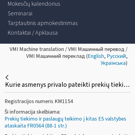
Mokesčių kalendorius
Seminarai
Tarptautinis apmokestinimas
Kontaktai / Apklausa
VMI Machine translation / VMI Машинный перевод /
VMI Машинний переклад (
English
,
Русский
,
Українська
)
Kurie asmenys privalo pateikti prekių tiekimo ir paslaugų teikimo į kitas ES valstybes nares ataskaitą (FR0564)?
Registracijos numeris KM1154
Ši informacija skelbiama:
Prekių tiekimo ir paslaugų teikimo į kitas ES valstybes
ataskaita FR0564 (88-1 str.)