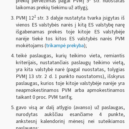
prekių pervežimas pagal PVMĮ 5
str. nuostatas
laikomas prekių tiekimu už atlygį;
2
PVMĮ 12
str. 3 dalyje nustatyta tvarka įsigytas iš
vienos ES valstybės narės į kitą ES valstybę narę
išgabenamas prekes toje kitoje ES valstybėje
narėje tiekė tos kitos ES valstybės narės PVM
mokėtojams (
trikampė prekyba
);
teikė paslaugas, kurių teikimo vieta, remiantis
kriterijais, nustatančiais paslaugų teikimo vietą,
yra kita valstybė narė (pagal nuostatas, tolygias
PVMĮ 13 str. 2 d. 1 punkto nuostatoms), išskyrus
paslaugas, kurios toje kitoje valstybėje narėje yra
neapmokestinamos PVM arba apmokestinamos
taikant 0 proc. PVM tarifą;
gavo visą ar dalį atlygio (avanso) už paslaugas,
nurodytas aukščiau esančiame 4 punkte,
ankstesnį kalendorinį mėnesį nei suteikiamos
paslaugos;