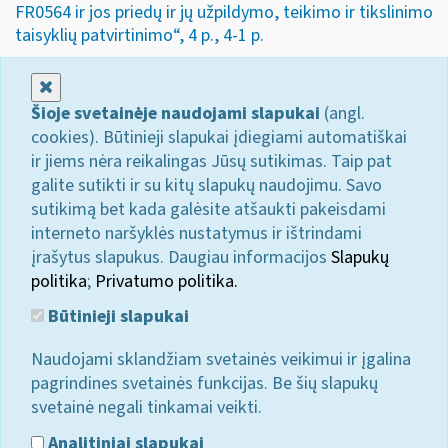
FR0564 ir jos priedų ir jų užpildymo, teikimo ir tikslinimo
taisyklių patvirtinimo“, 4 p., 4-1 p.
Uždaryti
Šioje svetainėje naudojami slapukai
(angl.
cookies). Būtinieji slapukai įdiegiami automatiškai
ir jiems nėra reikalingas Jūsų sutikimas. Taip pat
galite sutikti ir su kitų slapukų naudojimu. Savo
sutikimą bet kada galėsite atšaukti pakeisdami
interneto naršyklės nustatymus ir ištrindami
įrašytus slapukus. Daugiau informacijos
Slapukų
politika
;
Privatumo politika.
Būtinieji slapukai
Naudojami sklandžiam svetainės veikimui ir įgalina
pagrindines svetainės funkcijas. Be šių slapukų
svetainė negali tinkamai veikti.
Analitiniai slapukai