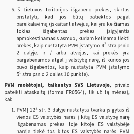
iš Lietuvos teritorijos išgabeno prekes, skirtas
pristatyti, kad jos būtų patiektos pagal
pareikalavimą (įskaitant atvejus, kai yra keičiamas
tokias išgabentas prekes įsigyjantis
apmokestinamasis asmuo, kuriam ketinama tiekti
2
prekes, kaip nustatyta PVM įstatymo 4
straipsnio
2 dalyje, ir / arba atvejus, kai prekės yra
pargabenamos atgal į valstybę narę, iš kurios jos
buvo išgabentos, kaip nustatyta PVM įstatymo
1
5
straipsnio 2 dalies 10 punkte).
PVM mokėtojai, taikantys SVS Lietuvoje
, privalo
pateikti ataskaitą (forma FR0564),
tik už tą mėnesį,
kai
:
2
PVMĮ 12
str. 3 dalyje nustatyta tvarka įsigytas iš
vienos ES valstybės narės į kitą ES valstybę narę
išgabenamas prekes toje kitoje ES valstybėje
narėje tiekė tos kitos ES valstybės narės PVM