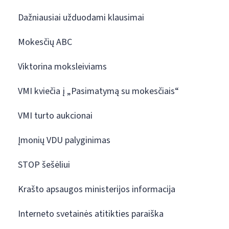
Dažniausiai užduodami klausimai
Mokesčių ABC
Viktorina moksleiviams
VMI kviečia į „Pasimatymą su mokesčiais“
VMI turto aukcionai
Įmonių VDU palyginimas
STOP šešėliui
Krašto apsaugos ministerijos informacija
Interneto svetainės atitikties paraiška