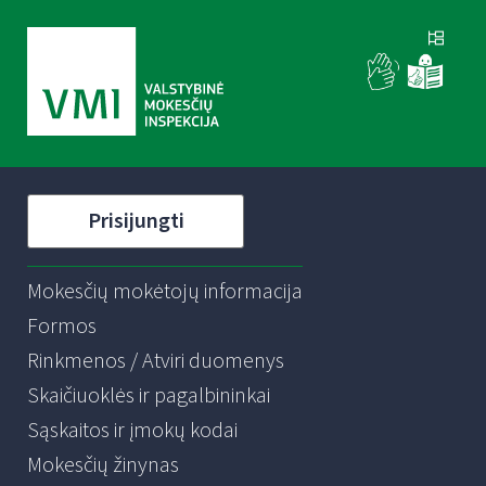
Prisijungti
Mokesčių mokėtojų informacija
Formos
Rinkmenos / Atviri duomenys
Skaičiuoklės ir pagalbininkai
Sąskaitos ir įmokų kodai
Mokesčių žinynas