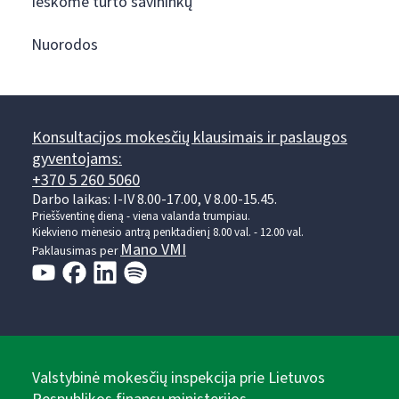
Ieškome turto savininkų
Nuorodos
Konsultacijos mokesčių klausimais ir paslaugos
gyventojams:
+370 5 260 5060
Darbo laikas: I-IV 8.00-17.00, V 8.00-15.45.
Prieššventinę dieną - viena valanda trumpiau.
Kiekvieno mėnesio antrą penktadienį 8.00 val. - 12.00 val.
Mano VMI
Paklausimas per
Valstybinė mokesčių inspekcija prie Lietuvos