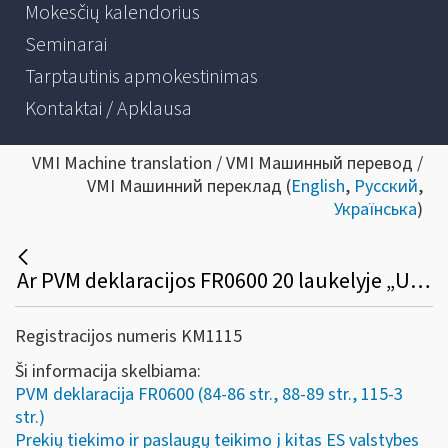
Mokesčių kalendorius
Seminarai
Tarptautinis apmokestinimas
Kontaktai / Apklausa
VMI Machine translation / VMI Машинный перевод /
VMI Машинний переклад (
English
,
Русский
,
Українська
)
Ar PVM deklaracijos FR0600 20 laukelyje „Už Lietuvos ribų įvykę sandoriai (ne PVM objektas Lietuvoje)“ nurodyta suma privalo sutapti su prekių tiekimo ir paslaugų teikimo į kitas ES valstybes nares ataskaitos FR0564 18 laukelio „Paslaugų vertė“ suma?
Registracijos numeris KM1115
Ši informacija skelbiama:
PVM deklaracija FR0600 (84-86 str., 88-89 str., 115-3
str.)
Prekių tiekimo ir paslaugų teikimo į kitas ES valstybes