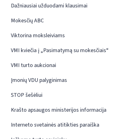
Dažniausiai užduodami klausimai
Mokesčių ABC
Viktorina moksleiviams
VMI kviečia į „Pasimatymą su mokesčiais“
VMI turto aukcionai
Įmonių VDU palyginimas
STOP šešėliui
Krašto apsaugos ministerijos informacija
Interneto svetainės atitikties paraiška