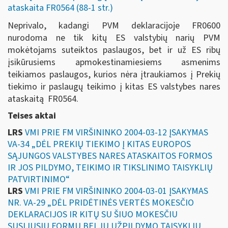
ataskaita FR0564 (88-1 str.)
Neprivalo, kadangi PVM deklaracijoje FR0600
nurodoma ne tik kitų ES valstybių narių PVM
mokėtojams suteiktos paslaugos, bet ir už ES ribų
įsikūrusiems apmokestinamiesiems asmenims
teikiamos paslaugos, kurios nėra įtraukiamos į Prekių
tiekimo ir paslaugų teikimo į kitas ES valstybes nares
ataskaitą FR0564.
Teises aktai
LRS
VMI PRIE FM VIRŠININKO 2004-03-12 ĮSAKYMAS
VA-34 „DĖL PREKIŲ TIEKIMO Į KITAS EUROPOS
SĄJUNGOS VALSTYBES NARES ATASKAITOS FORMOS
IR JOS PILDYMO, TEIKIMO IR TIKSLINIMO TAISYKLIŲ
PATVIRTINIMO“
LRS
VMI PRIE FM VIRŠININKO 2004-03-01 ĮSAKYMAS
NR. VA-29 „DĖL PRIDĖTINĖS VERTĖS MOKESČIO
DEKLARACIJOS IR KITŲ SU ŠIUO MOKESČIU
SUSIJUSIŲ FORMŲ BEI JŲ UŽPILDYMO TAISYKLIŲ