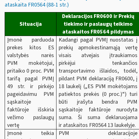
ataskaita FR0564 (88-1 str.)
Deklaracijos FR0600 ir Prekių
Situacija
tiekimo ir paslaugų teikimo
ataskaitos FR0564 pildymas
Įmonė parduoda
Kadangi pagal PVMĮ nuostatas į
prekes kitos ES
prekių apmokestinamąją vertę
valstybės narės
visais atvejais įtraukiamos
PVM mokėtojui,
pirkėjui tenkančios
pritaiko 0 proc. PVM
transportavimo išlaidos, todėl,
tarifą pagal PVMĮ
pildant PVM deklaraciją FR0600, į
49 str. ir pirkėjo
18 laukelį („ES PVM mokėtojams
pageidavimu PVM
patiektos prekės (0 proc.)“) turi
sąskaitoje
būti įrašyta bendra PVM
faktūroje išskiria
sąskaitoje faktūroje nurodyta
vežimo paslaugų
suma. Ši suma deklaruojama
vertę
ir ataskaitos FR0564 13 laukelyje.
Įmonė teikia
PVM deklaracijoje