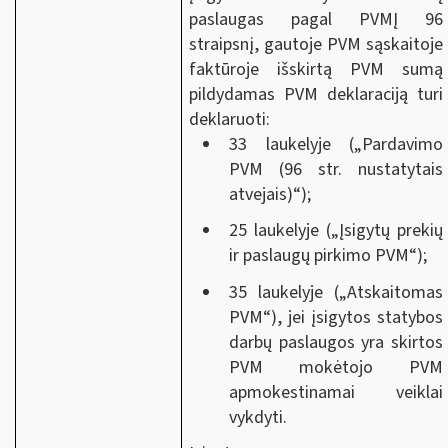
paslaugas pagal PVMĮ 96
straipsnį, gautoje PVM sąskaitoje
faktūroje išskirtą PVM sumą
pildydamas PVM deklaraciją turi
deklaruoti:
33 laukelyje („Pardavimo
PVM (96 str. nustatytais
atvejais)“);
25 laukelyje („Įsigytų prekių
ir paslaugų pirkimo PVM“);
35 laukelyje („Atskaitomas
PVM“), jei įsigytos statybos
darbų paslaugos yra skirtos
PVM mokėtojo PVM
apmokestinamai veiklai
vykdyti.