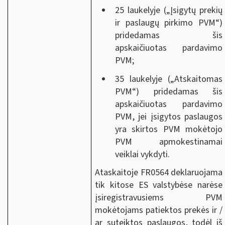
25 laukelyje („Įsigytų prekių
ir paslaugų pirkimo PVM“)
pridedamas šis
apskaičiuotas pardavimo
PVM;
35 laukelyje („Atskaitomas
PVM“) pridedamas šis
apskaičiuotas pardavimo
PVM, jei įsigytos paslaugos
yra skirtos PVM mokėtojo
PVM apmokestinamai
veiklai vykdyti.
Ataskaitoje FR0564 deklaruojama
tik kitose ES valstybėse narėse
įsiregistravusiems PVM
mokėtojams patiektos prekės ir /
ar suteiktos paslaugos, todėl iš