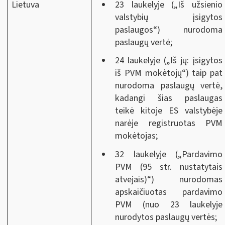
Lietuva
23 laukelyje („Iš užsienio
valstybių įsigytos
paslaugos“) nurodoma
paslaugų vertė;
24 laukelyje („Iš jų: įsigytos
iš PVM mokėtojų“) taip pat
nurodoma paslaugų vertė,
kadangi šias paslaugas
teikė kitoje ES valstybėje
narėje registruotas PVM
mokėtojas;
32 laukelyje („Pardavimo
PVM (95 str. nustatytais
atvejais)“) nurodomas
apskaičiuotas pardavimo
PVM (nuo 23 laukelyje
nurodytos paslaugų vertės;