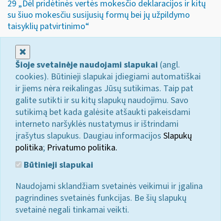
29 „Dėl pridėtinės vertės mokesčio deklaracijos ir kitų
su šiuo mokesčiu susijusių formų bei jų užpildymo
taisyklių patvirtinimo“
Uždaryti
Šioje svetainėje naudojami slapukai
(angl.
cookies). Būtinieji slapukai įdiegiami automatiškai
ir jiems nėra reikalingas Jūsų sutikimas. Taip pat
galite sutikti ir su kitų slapukų naudojimu. Savo
sutikimą bet kada galėsite atšaukti pakeisdami
interneto naršyklės nustatymus ir ištrindami
įrašytus slapukus. Daugiau informacijos
Slapukų
politika
;
Privatumo politika.
Būtinieji slapukai
Naudojami sklandžiam svetainės veikimui ir įgalina
pagrindines svetainės funkcijas. Be šių slapukų
svetainė negali tinkamai veikti.