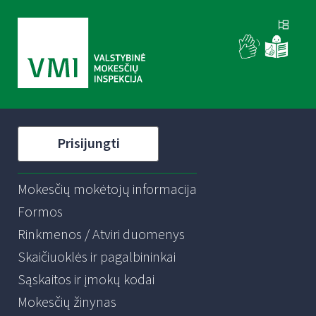
Prisijungti
Mokesčių mokėtojų informacija
Formos
Rinkmenos / Atviri duomenys
Skaičiuoklės ir pagalbininkai
Sąskaitos ir įmokų kodai
Mokesčių žinynas