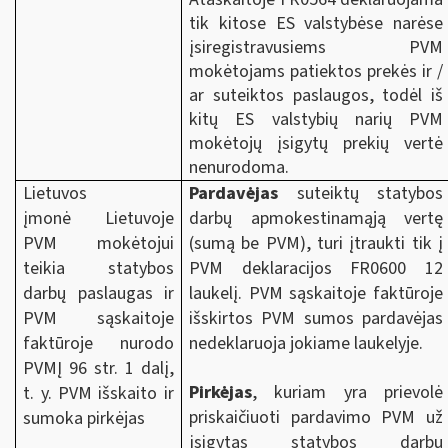
tik kitose ES valstybėse narėse
įsiregistravusiems PVM
mokėtojams patiektos prekės ir /
ar suteiktos paslaugos, todėl iš
kitų ES valstybių narių PVM
mokėtojų įsigytų prekių vertė
nenurodoma.
Lietuvos
Pardavėjas
suteiktų statybos
įmonė Lietuvoje
darbų apmokestinamąją vertę
PVM mokėtojui
(sumą be PVM), turi įtraukti tik į
teikia statybos
PVM deklaracijos FR0600 12
darbų paslaugas ir
laukelį. PVM sąskaitoje faktūroje
PVM sąskaitoje
išskirtos PVM sumos pardavėjas
faktūroje nurodo
nedeklaruoja jokiame laukelyje.
PVMĮ 96 str. 1 dalį,
Pirkėjas
, kuriam yra prievolė
t. y. PVM išskaito ir
priskaičiuoti pardavimo PVM už
sumoka pirkėjas
įsigytas statybos darbų