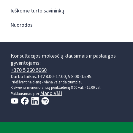
Ieškome turto savininkų
Nuorodos
Konsultacijos mokesčių klausimais ir paslaugos
gyventojams:
+370 5 260 5060
Darbo laikas: I-IV 8.00-17.00, V 8.00-15.45.
Prieššventinę dieną - viena valanda trumpiau.
Kiekvieno mėnesio antrą penktadienį 8.00 val. - 12.00 val.
Mano VMI
Paklausimas per