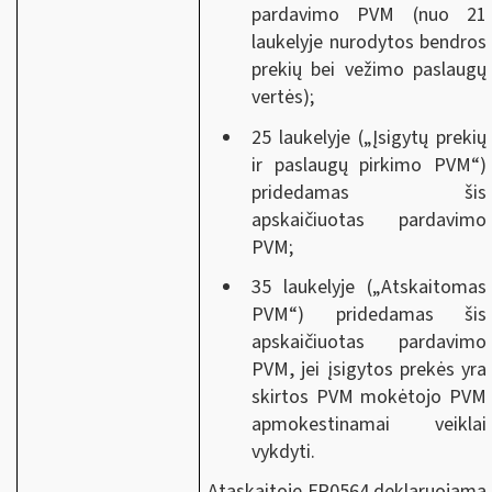
pardavimo PVM (nuo 21
laukelyje nurodytos bendros
prekių bei vežimo paslaugų
vertės);
25 laukelyje („Įsigytų prekių
ir paslaugų pirkimo PVM“)
pridedamas šis
apskaičiuotas pardavimo
PVM;
35 laukelyje („Atskaitomas
PVM“) pridedamas šis
apskaičiuotas pardavimo
PVM, jei įsigytos prekės yra
skirtos PVM mokėtojo PVM
apmokestinamai veiklai
vykdyti.
Ataskaitoje FR0564 deklaruojama