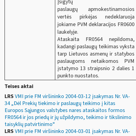
Įsigytų
paslaugų apmokestinamosios
vertės pirkėjas nedeklaruoja
jokiame PVM deklaracijos FR0600
laukelyje.
Ataskaita FR0564 nepildoma,
kadangi paslaugų teikimas vyksta
tarp Lietuvos asmenų ir statybos
paslaugoms netaikomos
PVM
įstatymo 13 straipsnio 2 dalies 1
punkto nuostatos.
Teises aktai
LRS
VMI prie FM viršininko 2004-03-12 įsakymas Nr. VA-
34 „Dėl Prekių tiekimo ir paslaugų teikimo į kitas
Europos Sąjungos valstybes nares ataskaitos formos
FR0564 ir jos priedų ir jų užpildymo, teikimo ir tikslinimo
taisyklių patvirtinimo“
LRS
VMI prie FM viršininko 2004-03-01 įsakymas Nr. VA-