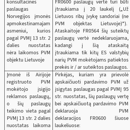
konsultacines
FR0600 paslaugų vertė turi būti
paslaugas
įtraukiama į 20 laukelį („Už
Norvegijos įmonės
Lietuvos ribų įvykę sandoriai (ne
apmokestinamajam
PVM objektas Lietuvoje)“).
asmeniui, kurios
Ataskaitoje FR0564 šių suteiktų
pagal PVMĮ 13 str. 2
paslaugų vertė nedeklaruojama,
dalies nuostatas
kadangi į šią ataskaitą
nėra laikomos PVM
įtraukiama tik kitų ES valstybių
objektu Lietuvoje
narių PVM mokėtojams patiektos
prekės ir / ar suteiktos paslaugos.
Įmonė iš Airijoje
Pirkėjas, kuriam yra prievolė
registruoto PVM
apskaičiuoti pardavimo PVM už
mokėtojo įsigijo
įsigytas paslaugas pagal PVMĮ 95
reklamos paslaugų,
str. nuostatas, šių paslaugų vertę
o šių paslaugų
bei apskaičiuotą pardavimo PVM
teikimo vieta pagal
deklaruoja PVM
PVMĮ 13 str. 2 dalies
deklaracijos FR0600 šiuose
nuostatas laikoma
laukeliuose: