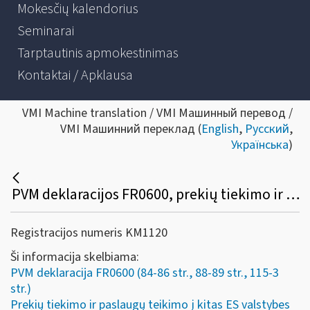
Mokesčių kalendorius
Seminarai
Tarptautinis apmokestinimas
Kontaktai / Apklausa
VMI Machine translation / VMI Машинный перевод /
VMI Машинний переклад (
English
,
Русский
,
Українська
)
PVM deklaracijos FR0600, prekių tiekimo ir paslaugų teikimo į kitas ES valstybes nares ataskaitos FR0564 pildymo pavyzdžiai
Registracijos numeris KM1120
Ši informacija skelbiama:
PVM deklaracija FR0600 (84-86 str., 88-89 str., 115-3
str.)
Prekių tiekimo ir paslaugų teikimo į kitas ES valstybes