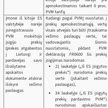
apmokestinamos taikant 0 proc.
PVM tarifą.
Įmonė iš kitoje ES
Kadangi pagal PVMĮ nuostatas į
valstybėje narėje
prekių apmokestinamąją vertę
įsiregistravusio
visais atvejais turi būti įtraukiama
PVM mokėtojo
vežimo paslaugų vertė, tai
įsigijo prekių
vadovaujantis šiomis
(prekės atgabentos
nuostatomis, pildant PVM
į Lietuvą) ir
deklaraciją FR0600 šis prekių
pardavėjas savo
įsigijimas nurodomas:
išrašytame
21 laukelyje („Iš ES įsigytos
apskaitos
prekės“) nurodoma prekių
dokumente atskirai
vertė (įskaitant vežimo
išskyrė vežimo
paslaugas);
paslaugas
34 laukelyje („Iš ES įsigytų
prekių pardavimo PVM“)
nurodomas apskaičiuotas