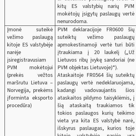
kitų ES valstybių narių PVM
mokėtojų įsigytų paslaugų vertė
nenurodoma.
Įmonė suteikė
PVM deklaracijoje FR0600 šių
vežimo paslaugą
suteiktų vežimo paslaugų
kitoje ES valstybėje
apmokestinamoji vertė turi būti
narėje
įtraukiama į 20 laukelį („Už
įsiregistravusiam
Lietuvos ribų įvykę sandoriai (ne
PVM mokėtojui
PVM objektas Lietuvoje)“).
(prekės vežtos
Ataskaitoje FR0564 šių suteiktų
maršrutu Lietuva –
paslaugų vertė nedeklaruojama,
Norvegija, prekėms
kadangi vadovaujantis šios
įforminta eksporto
ataskaitos pildymo taisyklėmis, į
procedūra)
šią ataskaitą traukiamos tik
tokios paslaugos kurių teikimo
vieta yra kita ES valstybė narė,
išskyrus paslaugas, kurios toje
kitoje valstybėje narėje yra