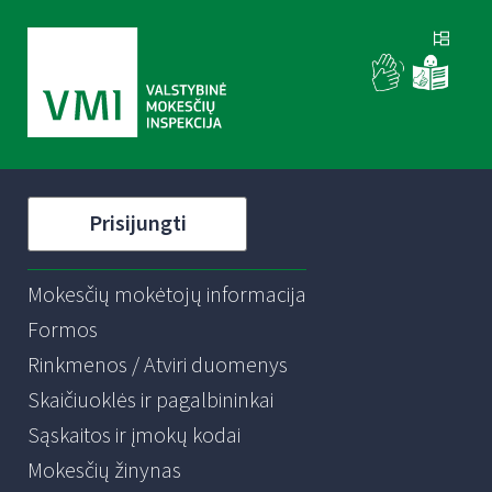
Prisijungti
Mokesčių mokėtojų informacija
Formos
Rinkmenos / Atviri duomenys
Skaičiuoklės ir pagalbininkai
Sąskaitos ir įmokų kodai
Mokesčių žinynas