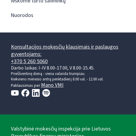
Ieškome turto savininkų
Nuorodos
Konsultacijos mokesčių klausimais ir paslaugos
gyventojams:
+370 5 260 5060
Darbo laikas: I-IV 8.00-17.00, V 8.00-15.45.
Prieššventinę dieną - viena valanda trumpiau.
Kiekvieno mėnesio antrą penktadienį 8.00 val. - 12.00 val.
Mano VMI
Paklausimas per
Valstybinė mokesčių inspekcija prie Lietuvos