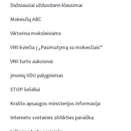
Dažniausiai užduodami klausimai
Mokesčių ABC
Viktorina moksleiviams
VMI kviečia į „Pasimatymą su mokesčiais“
VMI turto aukcionai
Įmonių VDU palyginimas
STOP šešėliui
Krašto apsaugos ministerijos informacija
Interneto svetainės atitikties paraiška