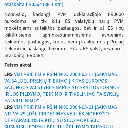
ataskaita FR0564 (88-1 str.)
Neprivalo, kadangi PVM deklaracijoje FR0600
nurodoma ne tik kitų ES valstybių narių PVM
mokėtojams suteiktos paslaugos, bet ir už ES ribų
įsikūrusiems apmokestinamiesiems asmenims
teikiamos paslaugos, kurios nėra įtraukiamos į Prekių
tiekimo ir paslaugų teikimo į kitas ES valstybes nares
ataskaitą FR0564.
Teises aktai
LRS
VMI PRIE FM VIRŠININKO 2004-03-12 ĮSAKYMAS
VA-34 „DĖL PREKIŲ TIEKIMO Į KITAS EUROPOS
SĄJUNGOS VALSTYBES NARES ATASKAITOS FORMOS
IR JOS PILDYMO, TEIKIMO IR TIKSLINIMO TAISYKLIŲ
PATVIRTINIMO“
LRS
VMI PRIE FM VIRŠININKO 2004-03-01 ĮSAKYMAS
NR. VA-29 „DĖL PRIDĖTINĖS VERTĖS MOKESČIO
DEKLARACIJOS IR KITŲ SU ŠIUO MOKESČIU
SUSIJUSIŲ FORMŲ BEI JŲ UŽPILDYMO TAISYKLIŲ