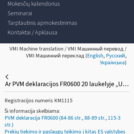
Mokesčių kalendorius
Seminarai
Tarptautinis apmokestinimas
Kontaktai / Apklausa
VMI Machine translation / VMI Машинный перевод /
VMI Машинний переклад (
English
,
Русский
,
Українська
)
Ar PVM deklaracijos FR0600 20 laukelyje „Už Lietuvos ribų įvykę sandoriai (ne PVM objektas Lietuvoje)“ nurodyta suma privalo sutapti su prekių tiekimo ir paslaugų teikimo į kitas ES valstybes nares ataskaitos FR0564 18 laukelio „Paslaugų vertė“ suma?
Registracijos numeris KM1115
Ši informacija skelbiama:
PVM deklaracija FR0600 (84-86 str., 88-89 str., 115-3
str.)
Prekių tiekimo ir paslaugų teikimo į kitas ES valstybes