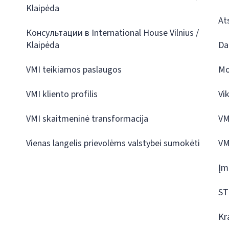
Klaipėda
At
Консультации в International House Vilnius /
Klaipėda
Da
VMI teikiamos paslaugos
Mo
VMI kliento profilis
Vi
VMI skaitmeninė transformacija
VM
Vienas langelis prievolėms valstybei sumokėti
VM
Įm
ST
Kr