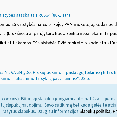
alstybes ataskaita FR0564 (88-1 str.)
domas ES valstybės narės pirkėjo, PVM mokėtojo, kodas be dv
ių (brūkšnelių ar pan.), tarp kodo ženklų nepaliekami tarpai.
ikti atitinkamos ES valstybės PVM mokėtojo kodo struktūrą
s Nr. VA-34 „Dėl Prekių tiekimo ir paslaugų teikimo į kitas
kimo ir tikslinimo taisyklių patvirtinimo“, 22 p.
. cookies). Būtinieji slapukai įdiegiami automatiškai ir jiems
u kitų slapukų naudojimu. Savo sutikimą bet kada galėsite atš
i įrašytus slapukus. Daugiau informacijos
Slapukų politika
;
Pr