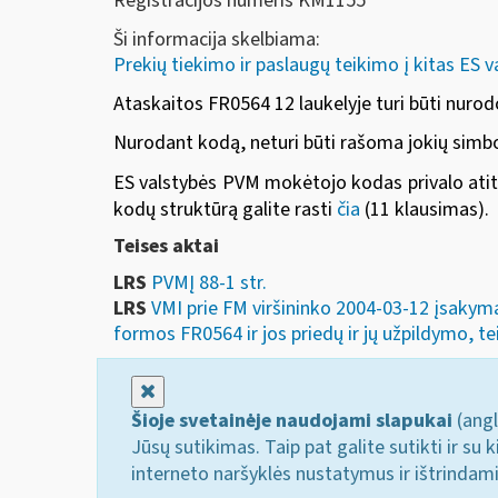
Registracijos numeris KM1155
Ši informacija skelbiama:
Prekių tiekimo ir paslaugų teikimo į kitas ES v
Ataskaitos FR0564 12 laukelyje turi būti nuro
Nurodant kodą, neturi būti rašoma jokių simbol
ES valstybės PVM mokėtojo kodas privalo atit
kodų struktūrą galite rasti
čia
(11 klausimas).
Teises aktai
LRS
PVMĮ 88-1 str.
LRS
VMI prie FM viršininko 2004-03-12 įsakyma
formos FR0564 ir jos priedų ir jų užpildymo, tei
Uždaryti
Šioje svetainėje naudojami slapukai
(angl
Jūsų sutikimas. Taip pat galite sutikti ir s
interneto naršyklės nustatymus ir ištrindam