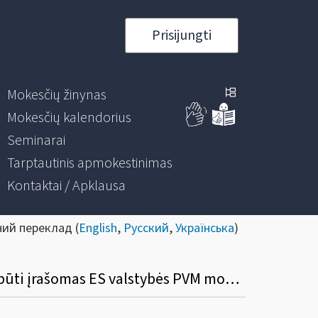
Prisijungti
Mokesčių žinynas
Mokesčių kalendorius
Seminarai
Tarptautinis apmokestinimas
Kontaktai / Apklausa
ний переклад (
English
,
Русский
,
Українська
)
Kaip prekių tiekimo ir paslaugų teikimo į ES valstybes nares ataskaitoje (FR0564) turi būti įrašomas ES valstybės PVM mokėtojo kodas?