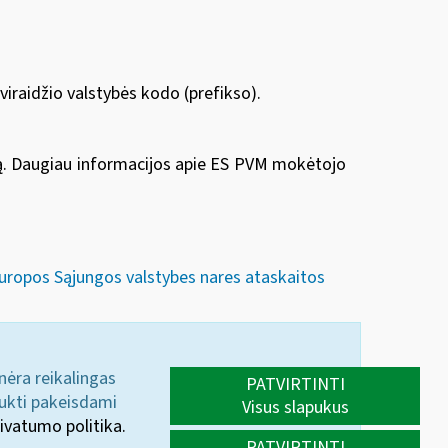
iraidžio valstybės kodo (prefikso).
. Daugiau informacijos apie ES
PVM mokėtojo
 Europos Sąjungos valstybes nares ataskaitos
 nėra reikalingas
PATVIRTINTI
aukti pakeisdami
Visus slapukus
ivatumo politika.
PATVIRTINTI