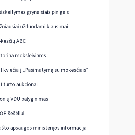
siskaitymas grynaisiais pinigais
žniausiai užduodami klausimai
kesčių ABC
ktorina moksleiviams
I kviečia į „Pasimatymą su mokesčiais“
I turto aukcionai
onių VDU palyginimas
OP šešėliui
ašto apsaugos ministerijos informacija