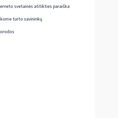
terneto svetainės atitikties paraiška
škome turto savininkų
orodos