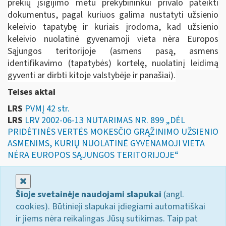
prekių įsigijimo metu prekybininkui privalo pateikti
dokumentus, pagal kuriuos galima nustatyti užsienio
keleivio tapatybę ir kuriais įrodoma, kad užsienio
keleivio nuolatinė gyvenamoji vieta nėra Europos
Sąjungos teritorijoje (asmens pasą, asmens
identifikavimo (tapatybės) kortelę, nuolatinį leidimą
gyventi ar dirbti kitoje valstybėje ir panašiai).
Teises aktai
LRS
PVMĮ 42 str.
LRS
LRV 2002-06-13 NUTARIMAS NR. 899 „DĖL
PRIDĖTINĖS VERTĖS MOKESČIO GRĄŽINIMO UŽSIENIO
ASMENIMS, KURIŲ NUOLATINĖ GYVENAMOJI VIETA
NĖRA EUROPOS SĄJUNGOS TERITORIJOJE“
Uždaryti
Šioje svetainėje naudojami slapukai
(angl.
cookies). Būtinieji slapukai įdiegiami automatiškai
ir jiems nėra reikalingas Jūsų sutikimas. Taip pat