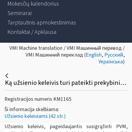
Mokesčių kalendorius
Seminarai
Tarptautinis apmokestinimas
Kontaktai / Apklausa
VMI Machine translation / VMI Машинный перевод /
VMI Машинний переклад (
English
,
Русский
,
Українська
)
Ką užsienio keleivis turi pateikti prekybininkui prekių įsigijimo metu, norėdamas susigrąžinti PVM?
Registracijos numeris KM1165
Ši informacija skelbiama:
Užsienio keleiviams (42 str.)
Užsienio keleivis, pageidaujantis susigrąžinti PVM,