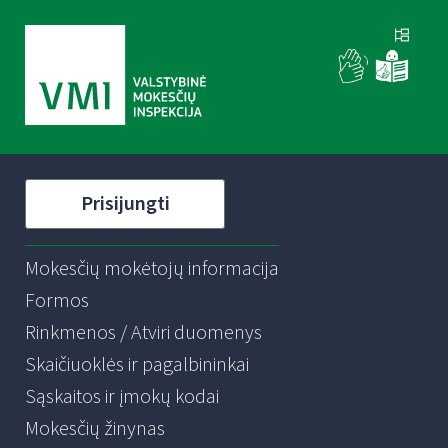
Prisijungti
Mokesčių mokėtojų informacija
Formos
Rinkmenos / Atviri duomenys
Skaičiuoklės ir pagalbininkai
Sąskaitos ir įmokų kodai
Mokesčių žinynas