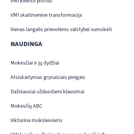
VMI kliento profilis
VMI skaitmeninė transformacija
Vienas langelis prievolėms valstybei sumokėti
NAUDINGA
Mokesčiai ir jų dydžiai
Atsiskaitymas grynaisiais pinigais
Dažniausiai užduodami klausimai
Mokesčių ABC
Viktorina moksleiviams