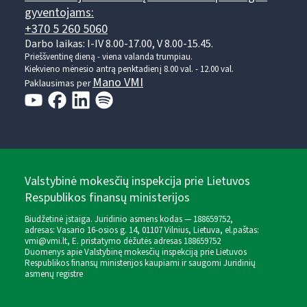
gyventojams:
+370 5 260 5060
Darbo laikas: I-IV 8.00-17.00, V 8.00-15.45.
Prieššventinę dieną - viena valanda trumpiau.
Kiekvieno mėnesio antrą penktadienį 8.00 val. - 12.00 val.
Mano VMI
Paklausimas per
Valstybinė mokesčių inspekcija prie Lietuvos
Respublikos finansų ministerijos
Biudžetinė įstaiga. Juridinio asmens kodas — 188659752,
adresas: Vasario 16-osios g. 14, 01107 Vilnius, Lietuva, el.paštas:
vmi@vmi.lt
, E. pristatymo dėžutės adresas 188659752
Duomenys apie Valstybinę mokesčių inspekciją prie Lietuvos
Respublikos finansų ministerijos kaupiami ir saugomi Juridinių
asmenų registre