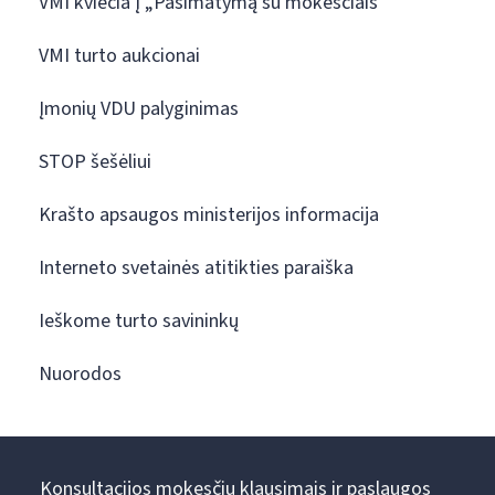
VMI kviečia į „Pasimatymą su mokesčiais“
VMI turto aukcionai
Įmonių VDU palyginimas
STOP šešėliui
Krašto apsaugos ministerijos informacija
Interneto svetainės atitikties paraiška
Ieškome turto savininkų
Nuorodos
Konsultacijos mokesčių klausimais ir paslaugos