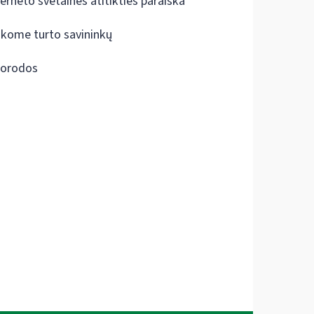
terneto svetainės atitikties paraiška
škome turto savininkų
orodos