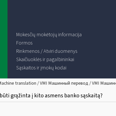
Mokesčių mokėtojų informacija
Formos
Rinkmenos / Atviri duomenys
Skaičiuoklės ir pagalbininkai
Sąskaitos ir įmokų kodai
Machine translation / VMI Машинный перевод / VMI Машин
ūti grąžinta į kito asmens banko sąskaitą?