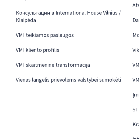
At
Консультации в International House Vilnius /
Klaipėda
Da
VMI teikiamos paslaugos
Mo
VMI kliento profilis
Vi
VMI skaitmeninė transformacija
VM
Vienas langelis prievolėms valstybei sumokėti
VM
Įm
ST
Kr