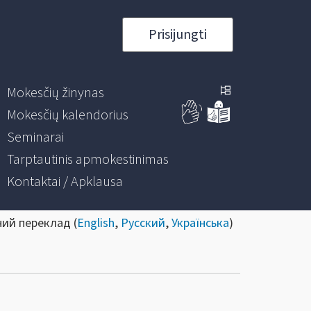
Prisijungti
Mokesčių žinynas
Mokesčių kalendorius
Seminarai
Tarptautinis apmokestinimas
Kontaktai / Apklausa
ний переклад (
English
,
Русский
,
Українська
)