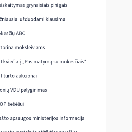
siskaitymas grynaisiais pinigais
žniausiai užduodami klausimai
kesčių ABC
ktorina moksleiviams
I kviečia į „Pasimatymą su mokesčiais“
I turto aukcionai
onių VDU palyginimas
OP šešėliui
ašto apsaugos ministerijos informacija