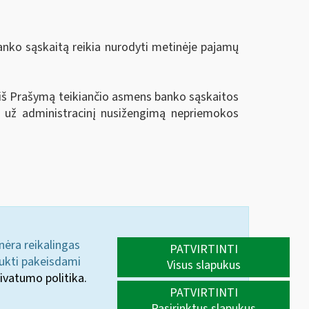
anko sąskaitą reikia nurodyti metinėje pajamų
 iš Prašymą teikiančio asmens banko sąskaitos
s už administracinį nusižengimą nepriemokos
 nėra reikalingas
PATVIRTINTI
aukti pakeisdami
Visus slapukus
ivatumo politika.
PATVIRTINTI
Pasirinktus slapukus