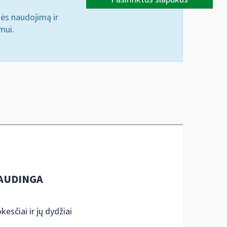
nės naudojimą ir
mui.
AUDINGA
kesčiai ir jų dydžiai