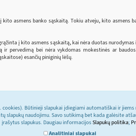
 kito asmens banko sąskaitą. Tokiu atveju, kito asmens b
 grąžinta į kito asmens sąskaitą, kai nėra duotas nurodymas
jimą ir pervedimą bei nėra vykdomas mokestinės ar baudo
ąskaitose) esančių piniginių lėšų.
. cookies). Būtinieji slapukai įdiegiami automatiškai ir jiems
u kitų slapukų naudojimu. Savo sutikimą bet kada galėsite atš
i įrašytus slapukus. Daugiau informacijos
Slapukų politika
;
Pr
Analitiniai slapukai