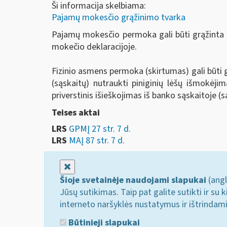
Ši informacija skelbiama:
Pajamų mokesčio grąžinimo tvarka
Pajamų mokesčio permoka gali būti grąžinta į
mokečio deklaracijoje.
Fizinio asmens permoka (skirtumas) gali būti
(sąskaitų) nutraukti piniginių lėšų išmokė
priverstinis išieškojimas iš banko sąskaitoje (s
Teises aktai
LRS
GPMĮ 27 str. 7 d.
LRS
MAĮ 87 str. 7 d.
Uždaryti
Šioje svetainėje naudojami slapukai
(angl
Jūsų sutikimas. Taip pat galite sutikti ir s
interneto naršyklės nustatymus ir ištrindam
Būtinieji slapukai