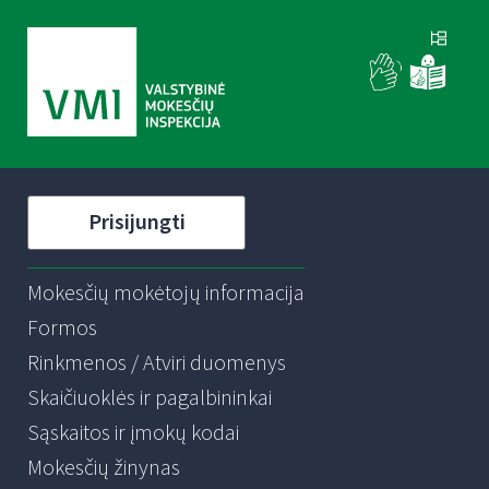
Prisijungti
Mokesčių mokėtojų informacija
Formos
Rinkmenos / Atviri duomenys
Skaičiuoklės ir pagalbininkai
Sąskaitos ir įmokų kodai
Mokesčių žinynas