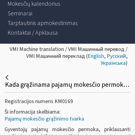
Mokesčių kalendorius
Seminarai
Tarptautinis apmokestinimas
Kontaktai / Apklausa
VMI Machine translation / VMI Машинный перевод /
VMI Машинний переклад (
English
,
Русский
,
Українська
)
Kada grąžinama pajamų mokesčio permoka pagal pateiktą galutinai išvykusio iš Lietuvos gyventojo pajamų deklaraciją?
Registracijos numeris KM0169
Ši informacija skelbiama:
Pajamų mokesčio grąžinimo tvarka
Gyventojų pajamų mokesčio permoka, priklausanti