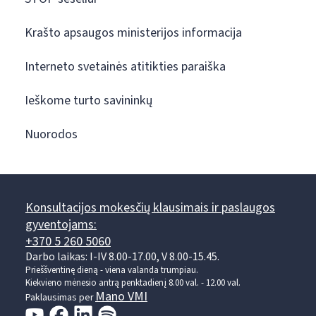
Krašto apsaugos ministerijos informacija
Interneto svetainės atitikties paraiška
Ieškome turto savininkų
Nuorodos
Konsultacijos mokesčių klausimais ir paslaugos
gyventojams:
+370 5 260 5060
Darbo laikas: I-IV 8.00-17.00, V 8.00-15.45.
Prieššventinę dieną - viena valanda trumpiau.
Kiekvieno mėnesio antrą penktadienį 8.00 val. - 12.00 val.
Mano VMI
Paklausimas per