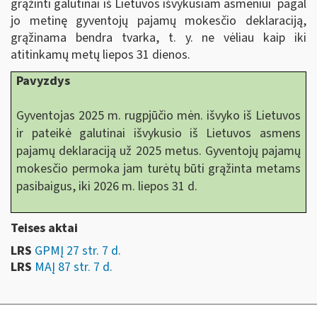
grąžinti galutinai iš Lietuvos išvykusiam asmeniui pagal
jo metinę gyventojų pajamų mokesčio deklaraciją,
grąžinama bendra tvarka, t. y. ne vėliau kaip iki
atitinkamų metų liepos 31 dienos.
Pavyzdys
Gyventojas 2025 m. rugpjūčio mėn. išvyko iš Lietuvos
ir pateikė galutinai išvykusio iš Lietuvos asmens
pajamų deklaraciją už 2025 metus. Gyventojų pajamų
mokesčio permoka jam turėtų būti grąžinta metams
pasibaigus, iki 2026 m. liepos 31 d.
Teises aktai
LRS
GPMĮ 27 str. 7 d.
LRS
MAĮ 87 str. 7 d.