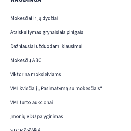
Mokesčiai ir jų dydžiai
Atsiskaitymas grynaisiais pinigais
Dažniausiai užduodami klausimai
Mokesčių ABC
Viktorina moksleiviams
VMI kviečia į „Pasimatymą su mokesčiais“
VMI turto aukcionai
Įmonių VDU palyginimas
STOP šešėliui