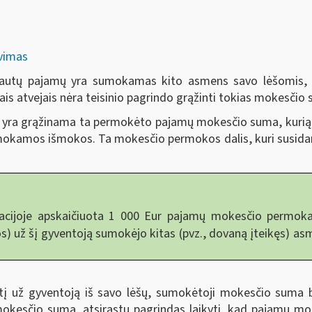
avimas
 gautų pajamų yra sumokamas kito asmens savo lėšomis, p
iais atvejais nėra teisinio pagrindo grąžinti tokias mokesčio
) yra grąžinama ta permokėto pajamų mokesčio suma, kurią 
išmokamos išmokos. Ta mokesčio permokos dalis, kuri susid
acijoje apskaičiuota 1 000 Eur pajamų mokesčio permok
) už šį gyventoją sumokėjo kitas (pvz., dovaną įteikęs) as
į už gyventoją iš savo lėšų, sumokėtoji mokesčio suma b
okesčio sumą, atsirastų pagrindas laikyti, kad pajamų mo