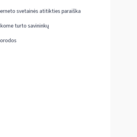
terneto svetainės atitikties paraiška
škome turto savininkų
orodos