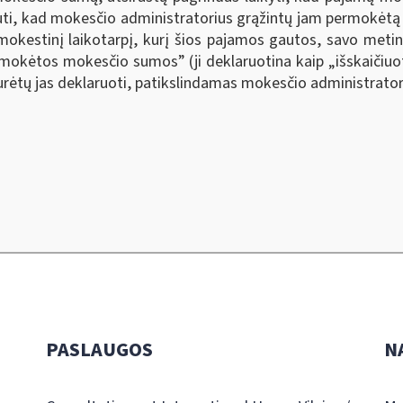
alauti, kad mokesčio administratorius grąžintų jam permok
kestinį laikotarpį, kurį šios pajamos gautos, savo metin
sumokėtos mokesčio sumos
”
(ji deklaruotina kaip „išskaič
turėtų jas deklaruoti, patikslindamas mokesčio administrator
PASLAUGOS
N