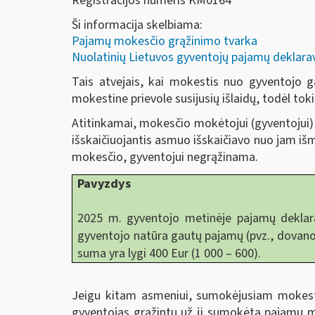
Registracijos numeris KM0164
Ši informacija skelbiama:
Pajamų mokesčio grąžinimo tvarka
Nuolatinių Lietuvos gyventojų pajamų deklar
Tais atvejais, kai mokestis nuo gyventojo
mokestine prievole susijusių išlaidų, todėl tok
Atitinkamai, mokesčio mokėtojui (gyventojui
išskaičiuojantis asmuo išskaičiavo nuo jam 
mokesčio, gyventojui negrąžinama.
Pavyzdys
2025 m. gyventojo metinėje pajamų deklar
gyventojo natūra gautų pajamų (pvz., dovanos
suma yra lygi 400 Eur (1 000 – 600).
Jeigu kitam asmeniui, sumokėjusiam mokest
gyventojas grąžintų už jį sumokėtą pajamų m