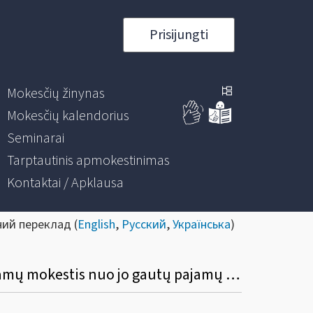
Prisijungti
Mokesčių žinynas
Mokesčių kalendorius
Seminarai
Tarptautinis apmokestinimas
Kontaktai / Apklausa
ний переклад (
English
,
Русский
,
Українська
)
Kokia yra permokėto pajamų mokesčio grąžinimo tvarka mokesčių mokėtojui, kai pajamų mokestis nuo jo gautų pajamų sumokamas kito asmens lėšomis?