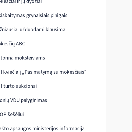
kesčiai ir jų dydžiai
siskaitymas grynaisiais pinigais
žniausiai užduodami klausimai
kesčių ABC
ktorina moksleiviams
I kviečia į „Pasimatymą su mokesčiais“
I turto aukcionai
onių VDU palyginimas
OP šešėliui
ašto apsaugos ministerijos informacija