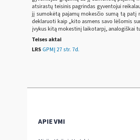
atsirastų teisinis pagrindas gyventojui reik
jį sumokėtą pajamų mokesčio sumą tą patį mo
deklaruoti kaip „kito asmens savo lėšomis 
įvykus kitą mokestinį laikotarpį, analogiškai 
Teises aktai
LRS
GPMĮ 27 str. 7d.
APIE VMI