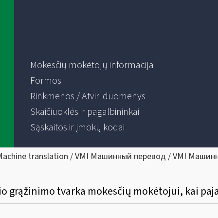
Mokesčių mokėtojų informacija
Formos
Rinkmenos / Atviri duomenys
Skaičiuoklės ir pagalbininkai
Sąskaitos ir įmokų kodai
Machine translation / VMI Машинный перевод / VMI Машин