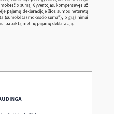
ėtą mokesčio sumą. Gyventojas, kompensavęs už
ėje pajamų deklaracijoje šios sumos neturėtų
iuota (sumokėta) mokesčio suma
”
), o grąžinimui
iui pateiktą metinę pajamų deklaraciją.
AUDINGA