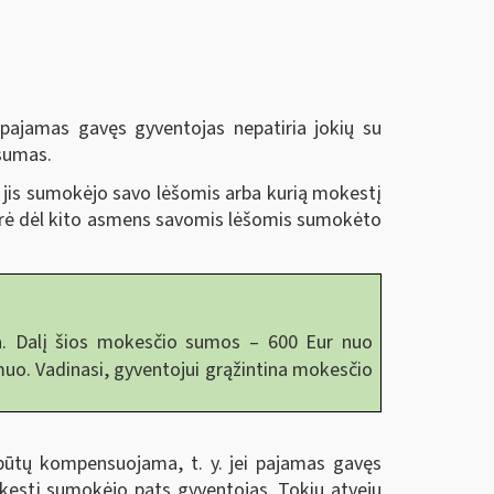
ajamas gavęs gyventojas nepatiria jokių su
 sumas.
jis sumokėjo savo lėšomis arba kurią mokestį
arė dėl kito asmens savomis lėšomis sumokėto
a. Dalį šios mokesčio sumos – 600 Eur nuo
muo. Vadinasi, gyventojui grąžintina mokesčio
ūtų kompensuojama, t. y. jei pajamas gavęs
kestį sumokėjo pats gyventojas. Tokiu atveju