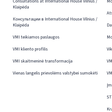
Consultations at International House Vilnius /
Mo
Klaipėda
At
Консультации в International House Vilnius /
Klaipėda
Da
VMI teikiamos paslaugos
Mo
VMI kliento profilis
Vi
VMI skaitmeninė transformacija
VM
Vienas langelis prievolėms valstybei sumokėti
VM
Įm
ST
Kr