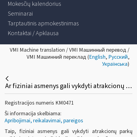
Mokesčių kalendorius
Seminarai
Tarptautinis apmokestinimas
Kontaktai / Apklausa
VMI Machine translation / VMI Машинный перевод /
VMI Машинний переклад (
English
,
Русский
,
Українська
)
Ar fiziniai asmenys gali vykdyti atrakcionų parkų veiklą neįsteigę juridinio asmens?
Registracijos numeris KM0471
Ši informacija skelbiama:
Apribojimai, reikalavimai, pareigos
Taip, fiziniai asmenys gali vykdyti
atrakcionų parkų