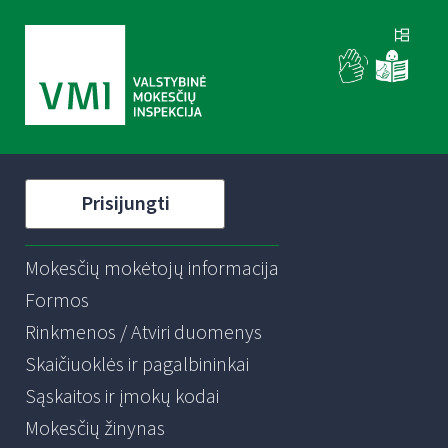
Prisijungti
Mokesčių mokėtojų informacija
Formos
Rinkmenos / Atviri duomenys
Skaičiuoklės ir pagalbininkai
Sąskaitos ir įmokų kodai
Mokesčių žinynas