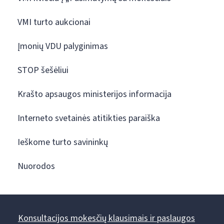
VMI turto aukcionai
Įmonių VDU palyginimas
STOP šešėliui
Krašto apsaugos ministerijos informacija
Interneto svetainės atitikties paraiška
Ieškome turto savininkų
Nuorodos
Konsultacijos mokesčių klausimais ir paslaugos