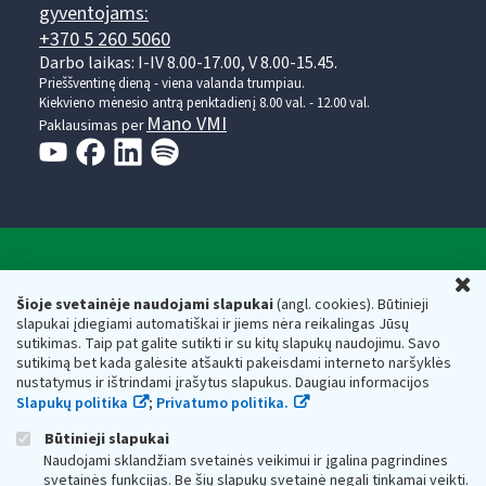
gyventojams:
+370 5 260 5060
Darbo laikas: I-IV 8.00-17.00, V 8.00-15.45.
Prieššventinę dieną - viena valanda trumpiau.
Kiekvieno mėnesio antrą penktadienį 8.00 val. - 12.00 val.
Mano VMI
Paklausimas per
Valstybinė mokesčių inspekcija prie Lietuvos
U
Respublikos finansų ministerijos
Šioje svetainėje naudojami slapukai
(angl. cookies). Būtinieji
slapukai įdiegiami automatiškai ir jiems nėra reikalingas Jūsų
Biudžetinė įstaiga. Juridinio asmens kodas — 188659752,
sutikimas. Taip pat galite sutikti ir su kitų slapukų naudojimu. Savo
adresas: Vasario 16-osios g. 14, 01107 Vilnius, Lietuva, el.paštas:
sutikimą bet kada galėsite atšaukti pakeisdami interneto naršyklės
vmi@vmi.lt
, E. pristatymo dėžutės adresas 188659752
nustatymus ir ištrindami įrašytus slapukus. Daugiau informacijos
Duomenys apie Valstybinę mokesčių inspekciją prie Lietuvos
Slapukų politika
;
Privatumo politika.
Respublikos finansų ministerijos kaupiami ir saugomi Juridinių
asmenų registre
Būtinieji slapukai
Naudojami sklandžiam svetainės veikimui ir įgalina pagrindines
svetainės funkcijas. Be šių slapukų svetainė negali tinkamai veikti.