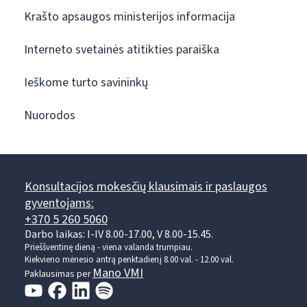
Krašto apsaugos ministerijos informacija
Interneto svetainės atitikties paraiška
Ieškome turto savininkų
Nuorodos
Konsultacijos mokesčių klausimais ir paslaugos
gyventojams:
+370 5 260 5060
Darbo laikas: I-IV 8.00-17.00, V 8.00-15.45.
Prieššventinę dieną - viena valanda trumpiau.
Kiekvieno mėnesio antrą penktadienį 8.00 val. - 12.00 val.
Mano VMI
Paklausimas per