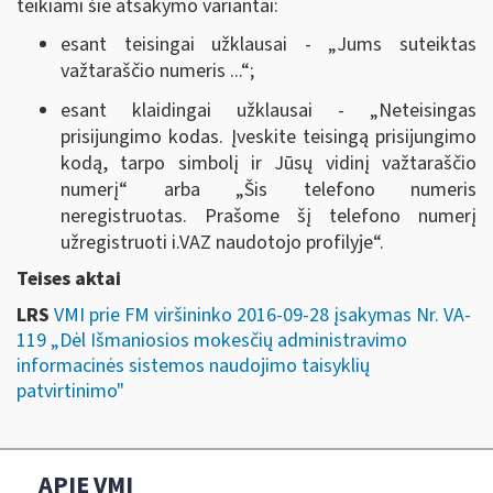
teikiami šie atsakymo variantai:
esant teisingai užklausai - „Jums suteiktas
važtaraščio numeris ...“;
esant klaidingai užklausai - „Neteisingas
prisijungimo kodas. Įveskite teisingą prisijungimo
kodą, tarpo simbolį ir Jūsų vidinį važtaraščio
numerį“ arba „Šis telefono numeris
neregistruotas. Prašome šį telefono numerį
užregistruoti i.VAZ naudotojo profilyje“.
Teises aktai
LRS
VMI prie FM viršininko 2016-09-28 įsakymas Nr. VA-
119 „Dėl Išmaniosios mokesčių administravimo
informacinės sistemos naudojimo taisyklių
patvirtinimo"
APIE VMI