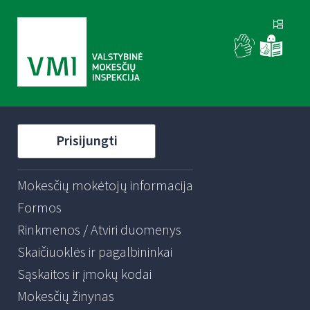
Prisijungti
Mokesčių mokėtojų informacija
Formos
Rinkmenos / Atviri duomenys
Skaičiuoklės ir pagalbininkai
Sąskaitos ir įmokų kodai
Mokesčių žinynas