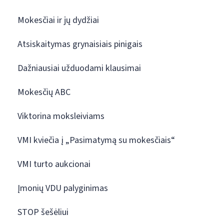
Mokesčiai ir jų dydžiai
Atsiskaitymas grynaisiais pinigais
Dažniausiai užduodami klausimai
Mokesčių ABC
Viktorina moksleiviams
VMI kviečia į „Pasimatymą su mokesčiais“
VMI turto aukcionai
Įmonių VDU palyginimas
STOP šešėliui