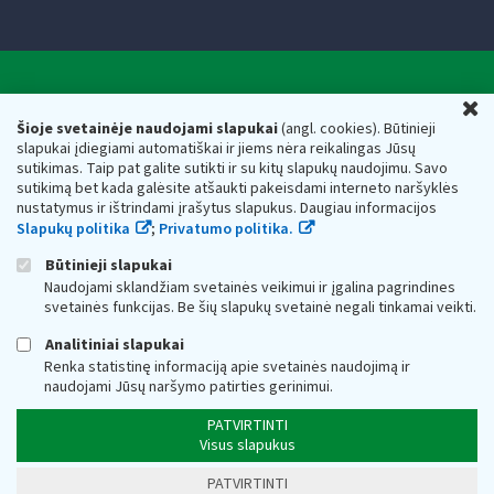
Valstybinė mokesčių inspekcija prie Lietuvos
U
Respublikos finansų ministerijos
Šioje svetainėje naudojami slapukai
(angl. cookies). Būtinieji
slapukai įdiegiami automatiškai ir jiems nėra reikalingas Jūsų
Biudžetinė įstaiga. Juridinio asmens kodas — 188659752,
sutikimas. Taip pat galite sutikti ir su kitų slapukų naudojimu. Savo
adresas: Vasario 16-osios g. 14, 01107 Vilnius, Lietuva, el.paštas:
sutikimą bet kada galėsite atšaukti pakeisdami interneto naršyklės
vmi@vmi.lt
, E. pristatymo dėžutės adresas 188659752
nustatymus ir ištrindami įrašytus slapukus. Daugiau informacijos
Duomenys apie Valstybinę mokesčių inspekciją prie Lietuvos
Slapukų politika
;
Privatumo politika.
Respublikos finansų ministerijos kaupiami ir saugomi Juridinių
asmenų registre
Būtinieji slapukai
Naudojami sklandžiam svetainės veikimui ir įgalina pagrindines
svetainės funkcijas. Be šių slapukų svetainė negali tinkamai veikti.
Analitiniai slapukai
Renka statistinę informaciją apie svetainės naudojimą ir
naudojami Jūsų naršymo patirties gerinimui.
PATVIRTINTI
Visus slapukus
PATVIRTINTI