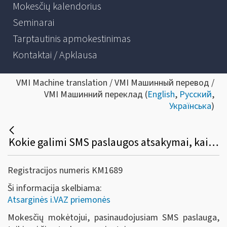
Mokesčių kalendorius
Seminarai
Tarptautinis apmokestinimas
Kontaktai / Apklausa
VMI Machine translation / VMI Машинный перевод /
VMI Машинний переклад (
English
,
Русский
,
Українська
)
Kokie galimi SMS paslaugos atsakymai, kai mokesčių mokėtojas, naudodamasis atsarginėmis važtaraščių pateikimo priemonėmis, siunčia SMS žinutes?
Registracijos numeris KM1689
Ši informacija skelbiama:
Atsarginės i.VAZ priemonės
Mokesčių mokėtojui, pasinaudojusiam SMS paslauga,