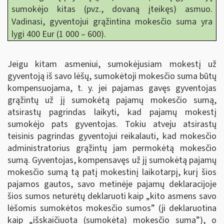
sumokėjo kitas (pvz., dovaną įteikęs) asmuo.
Vadinasi, gyventojui grąžintina mokesčio suma yra
lygi 400 Eur (1 000 – 600).
Jeigu kitam asmeniui, sumokėjusiam mokestį už
gyventoją iš savo lėšų, sumokėtoji mokesčio suma būtų
kompensuojama, t. y. jei pajamas gavęs gyventojas
grąžintų už jį sumokėtą pajamų mokesčio sumą,
atsirastų pagrindas laikyti, kad pajamų mokestį
sumokėjo pats gyventojas. Tokiu atveju atsirastų
teisinis pagrindas gyventojui reikalauti, kad mokesčio
administratorius grąžintų jam permokėtą mokesčio
sumą. Gyventojas, kompensavęs už jį sumokėtą pajamų
mokesčio sumą tą patį mokestinį laikotarpį, kurį šios
pajamos gautos, savo metinėje pajamų deklaracijoje
šios sumos neturėtų deklaruoti kaip „kito asmens savo
lėšomis sumokėtos mokesčio sumos
”
(ji deklaruotina
kaip „išskaičiuota (sumokėta) mokesčio suma
”
), o