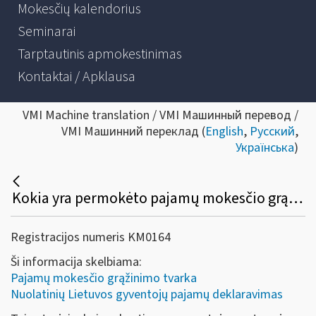
Mokesčių kalendorius
Seminarai
Tarptautinis apmokestinimas
Kontaktai / Apklausa
VMI Machine translation / VMI Машинный перевод /
VMI Машинний переклад (
English
,
Русский
,
Українська
)
Kokia yra permokėto pajamų mokesčio grąžinimo tvarka mokesčių mokėtojui, kai pajamų mokestis nuo jo gautų pajamų sumokamas kito asmens lėšomis?
Registracijos numeris KM0164
Ši informacija skelbiama:
Pajamų mokesčio grąžinimo tvarka
Nuolatinių Lietuvos gyventojų pajamų deklaravimas