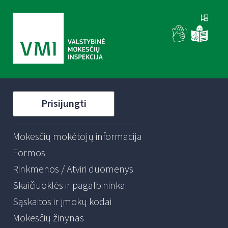
Prisijungti
Mokesčių mokėtojų informacija
Formos
Rinkmenos / Atviri duomenys
Skaičiuoklės ir pagalbininkai
Sąskaitos ir įmokų kodai
Mokesčių žinynas