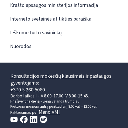
Krašto apsaugos ministerijos informacija
Interneto svetainės atitikties paraiška
Ieškome turto savininkų
Nuorodos
Konsultacijos mokesčių klausimais ir paslaugos
gyventojams:
+370 5 260 5060
Darbo laikas: I-IV 8.00-17.00, V 8.00-15.45.
Prieššventinę dieną - viena valanda trumpiau.
Kiekvieno mėnesio antrą penktadienį 8.00 val. - 12.00 val.
Mano VMI
Paklausimas per