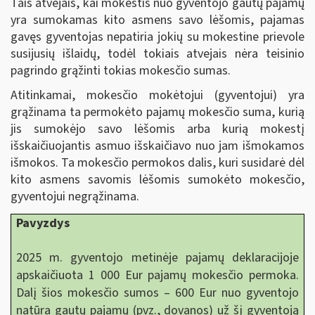
Tais atvejais, kai mokestis nuo gyventojo gautų pajamų
yra sumokamas kito asmens savo lėšomis, pajamas
gavęs gyventojas nepatiria jokių su mokestine prievole
susijusių išlaidų, todėl tokiais atvejais nėra teisinio
pagrindo grąžinti tokias mokesčio sumas.
Atitinkamai, mokesčio mokėtojui (gyventojui) yra
grąžinama ta permokėto pajamų mokesčio suma, kurią
jis sumokėjo savo lėšomis arba kurią mokestį
išskaičiuojantis asmuo išskaičiavo nuo jam išmokamos
išmokos. Ta mokesčio permokos dalis, kuri susidarė dėl
kito asmens savomis lėšomis sumokėto mokesčio,
gyventojui negrąžinama.
Pavyzdys
2025 m. gyventojo metinėje pajamų deklaracijoje
apskaičiuota 1 000 Eur pajamų mokesčio permoka.
Dalį šios mokesčio sumos – 600 Eur nuo gyventojo
natūra gautų pajamų (pvz., dovanos) už šį gyventoją