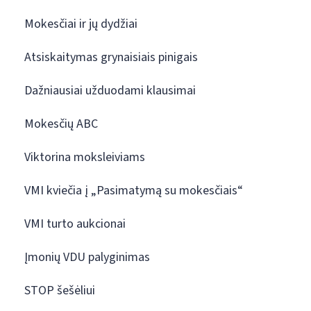
Mokesčiai ir jų dydžiai
Atsiskaitymas grynaisiais pinigais
Dažniausiai užduodami klausimai
Mokesčių ABC
Viktorina moksleiviams
VMI kviečia į „Pasimatymą su mokesčiais“
VMI turto aukcionai
Įmonių VDU palyginimas
STOP šešėliui