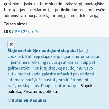
grąžinimui įvykus kitą mokestinį laikotarpį, analogiškai
turėtų jas deklaruoti, patikslindamas mokesčio
administratoriui pateiktą metinę pajamų deklaraciją.
Teises aktai
LRS
GPMĮ 27 str. 7d.
Uždaryti
Šioje svetainėje naudojami slapukai
(angl.
cookies). Būtinieji slapukai įdiegiami automatiškai
ir jiems nėra reikalingas Jūsų sutikimas. Taip pat
galite sutikti ir su kitų slapukų naudojimu. Savo
sutikimą bet kada galėsite atšaukti pakeisdami
interneto naršyklės nustatymus ir ištrindami
įrašytus slapukus. Daugiau informacijos
Slapukų
politika
;
Privatumo politika.
Būtinieji slapukai