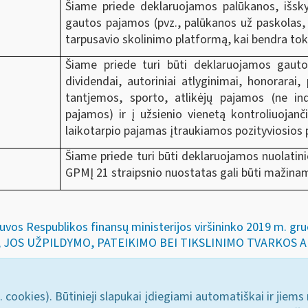
Šiame priede deklaruojamos palūkanos,
išsk
gautos pajamos
(pvz., palūkanos už paskolas,
tarpusavio skolinimo platformą, kai bendra tok
Šiame priede turi būti deklaruojamos gaut
dividendai, autoriniai atlyginimai, honorarai,
tantjemos, sporto, atlikėjų pajamos (ne ind
pajamos) ir į užsienio vienetą kontroliuojan
laikotarpio pajamas įtraukiamos pozityviosios
Šiame priede turi būti deklaruojamos nuolatini
GPMĮ 21 straipsnio nuostatas gali būti maži
etuvos Respublikos finansų ministerijos viršininko 2019 m. 
JOS UŽPILDYMO, PATEIKIMO BEI TIKSLINIMO TVARKOS 
. cookies). Būtinieji slapukai įdiegiami automatiškai ir jiems