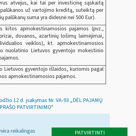
yrus atvejus, kai tai per investicinę sąskaitą
 palūkanos už vartojimo kreditą, suteiktą per
ių palūkanų suma yra didesnė nei 500 Eur).
os kitos apmokestinamosios pajamos (pvz.,
 prizai, dovanos, azartinių lošimų laimėjimai,
ividualios veiklos), kt. apmokestinamosios
čio nuolatinio Lietuvos gyventojo mokestinio
 pajamos.
o Lietuvos gyventojo išlaidos, kuriomis pagal
namos apmokestinamosios pajamos.
gruodžio 12 d. įsakymas Nr. VA-93 „DĖL PAJAMŲ
APRAŠO PATVIRTINIMO"
 nėra reikalingas
PATVIRTINTI