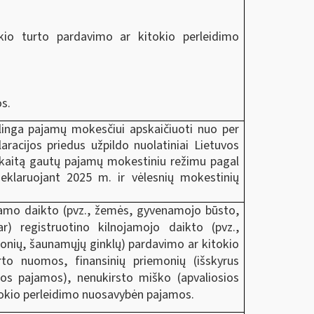
kio turto pardavimo ar kitokio perleidimo
s.
linga pajamų mokesčiui apskaičiuoti nuo per
aracijos priedus užpildo nuolatiniai Lietuvos
ąskaitą gautų pajamų mokestiniu režimu pagal
eklaruojant 2025 m. ir vėlesnių mokestinių
jamo daikto (pvz., žemės, gyvenamojo būsto,
(ar) registruotino kilnojamojo daikto (pvz.,
monių, šaunamųjų ginklų) pardavimo ar kitokio
to nuomos, finansinių priemonių (
išskyrus
utos pajamos)
, nenukirsto miško (apvaliosios
itokio perleidimo nuosavybėn pajamos.