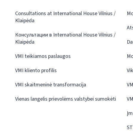
Consultations at International House Vilnius /
Mo
Klaipėda
At
Консультации в International House Vilnius /
Klaipėda
Da
VMI teikiamos paslaugos
Mo
VMI kliento profilis
Vi
VMI skaitmeninė transformacija
VM
Vienas langelis prievolėms valstybei sumokėti
VM
Įm
ST