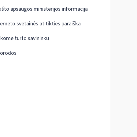
ašto apsaugos ministerijos informacija
terneto svetainės atitikties paraiška
škome turto savininkų
orodos