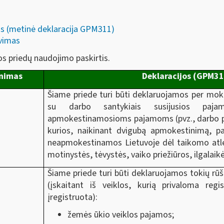
s (metinė deklaracija GPM311)
avimas
os priedų naudojimo paskirtis.
inimas
Deklaracijos (GPM31
Šiame priede turi būti deklaruojamos per mokes
su darbo santykiais susijusios pajam
apmokestinamosioms pajamoms (pvz., darbo paj
kurios, naikinant dvigubą apmokestinimą, p
neapmokestinamos Lietuvoje dėl taikomo atl
motinystės, tėvystės, vaiko priežiūros, ilgalai
Šiame priede turi būti deklaruojamos tokių rūš
(įskaitant iš veiklos, kurią privaloma regi
įregistruota):
žemės ūkio veiklos pajamos;