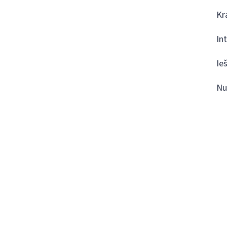
Kr
In
Ie
Nu