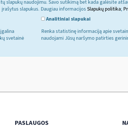
u kitų slapukų naudojimu. Savo sutikimą bet kada galėsite atš
i įrašytus slapukus. Daugiau informacijos
Slapukų politika
;
Pr
Analitiniai slapukai
įgalina
Renka statistinę informaciją apie svetai
ukų svetainė
naudojami Jūsų naršymo patirties gerini
PASLAUGOS
N