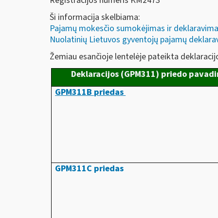
Registracijos numeris KM2473
Ši informacija skelbiama:
Pajamų mokesčio sumokėjimas ir deklaravima
Nuolatinių Lietuvos gyventojų pajamų deklar
Žemiau esančioje lentelėje pateikta deklaracij
Deklaracijos (GPM311) priedo pavad
GPM311B priedas
GPM311C priedas