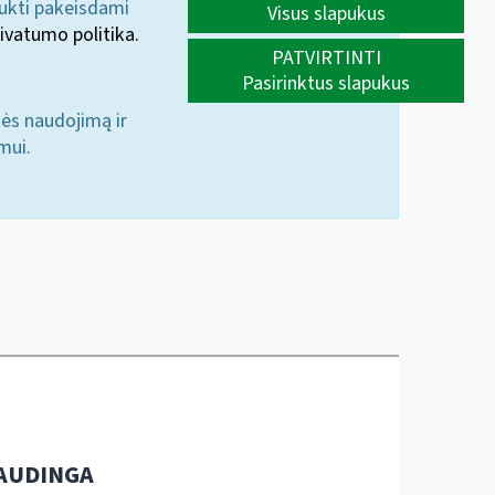
aukti pakeisdami
Visus slapukus
ivatumo politika.
PATVIRTINTI
Pasirinktus slapukus
nės naudojimą ir
mui.
AUDINGA