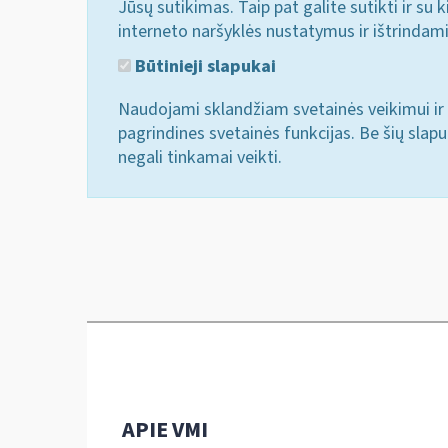
Jūsų sutikimas. Taip pat galite sutikti ir s
interneto naršyklės nustatymus ir ištrindam
Būtinieji slapukai
Naudojami sklandžiam svetainės veikimui ir 
pagrindines svetainės funkcijas. Be šių slap
negali tinkamai veikti.
APIE VMI