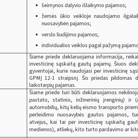
šeimynos dalyvio išlaikymo pajamos;
žemės ūkio veikloje naudojamo ilgalai
nuosavybėn pajamos;
verslo liudijimo pajamos;
individualios veiklos pagal pažymą pajamo
Šiame priede deklaruojama informacija, reika
investicinę sąskaitą gautų pajamų. Šiuos dekl
gyventojai, kurie naudojasi per investicinę s
GPMĮ 12-1 straipsnį. Šis priedas pildomas d
laikotarpių pajamas.
Šiame priede turi būti deklaruojamos nekilno
pastato, statinio, inžinerinių įrenginių) ir 
automobilių, kitų kelių eismo transporto prie
perleidimo nuosavybės gautos pajamos, tur
atvejus, kai tai per investicinę sąskaitą ga
medienos), atliekų, kito turto pardavimo ar k