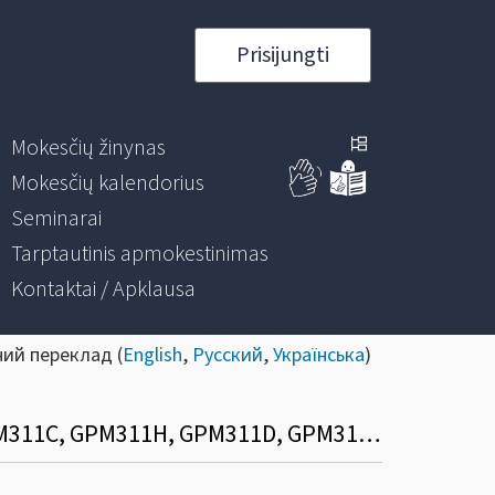
Prisijungti
Mokesčių žinynas
Mokesčių kalendorius
Seminarai
Tarptautinis apmokestinimas
Kontaktai / Apklausa
ний переклад (
English
,
Русский
,
Українська
)
Kuriais atvejais pildomi metinės pajamų mokesčio deklaracijos priedai (GPM311B, GPM311C, GPM311H, GPM311D, GPM311E, GPM311F, GPM311G)?