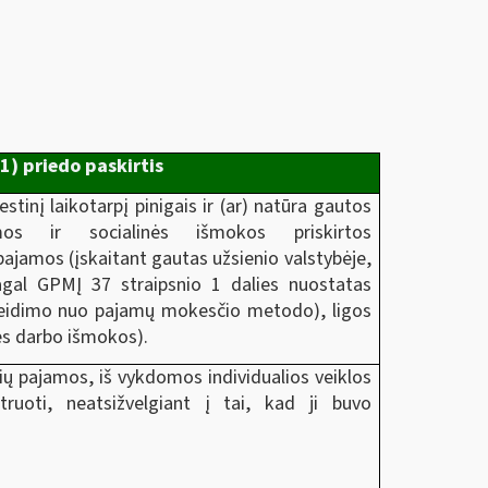
1) priedo paskirtis
tinį laikotarpį pinigais ir (ar) natūra gautos
os ir socialinės išmokos priskirtos
amos (įskaitant gautas užsienio valstybėje,
agal GPMĮ 37 straipsnio 1 dalies nuostatas
eidimo nuo pajamų mokesčio metodo), ligos
kės darbo išmokos).
ių pajamos, iš vykdomos individualios veiklos
struoti, neatsižvelgiant į tai, kad ji buvo