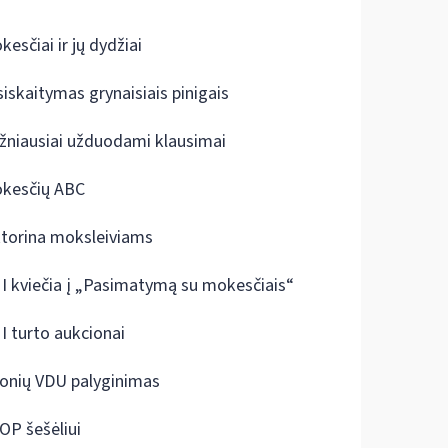
kesčiai ir jų dydžiai
siskaitymas grynaisiais pinigais
žniausiai užduodami klausimai
kesčių ABC
ktorina moksleiviams
I kviečia į „Pasimatymą su mokesčiais“
I turto aukcionai
onių VDU palyginimas
OP šešėliui