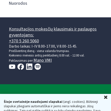
Nuorodos
Konsultacijos mokesčių klausimais ir paslaugos
gyventojams:
+370 5 260 5060
Darbo laikas: I-IV 8.00-17.00, V 8.00-15.45.
Prieššventinę dieną - viena valanda trumpiau.
Kiekvieno mėnesio antrą penktadienį 8.00 val. - 12.00 val.
Mano VMI
Paklausimas per
Valstybinė mokesčių inspekcija prie Lietuvos
U
Respublikos finansų ministerijos
Šioje svetainėje naudojami slapukai
(angl. cookies). Būtinieji
slapukai įdiegiami automatiškai ir jiems nėra reikalingas Jūsų
Biudžetinė įstaiga. Juridinio asmens kodas — 188659752,
sutikimas. Taip pat galite sutikti ir su kitų slapukų naudojimu. Savo