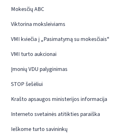
Mokesčių ABC
Viktorina moksleiviams
VMI kviečia į „Pasimatymą su mokesčiais“
VMI turto aukcionai
Įmonių VDU palyginimas
STOP šešėliui
Krašto apsaugos ministerijos informacija
Interneto svetainės atitikties paraiška
Ieškome turto savininkų