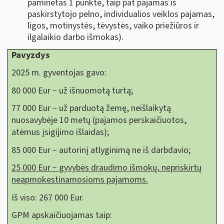
paminėtas 1 punkte, taip pat pajamas iš
paskirstytojo pelno, individualios veiklos pajamas,
ligos, motinystės, tėvystės, vaiko priežiūros ir
ilgalaikio darbo išmokas).
Pavyzdys
2025 m. gyventojas gavo:
80 000 Eur − už išnuomotą turtą;
77 000 Eur − už parduotą žemę, neišlaikytą
nuosavybėje 10 metų (pajamos perskaičiuotos,
atėmus įsigijimo išlaidas);
85 000 Eur − autorinį atlyginimą ne iš darbdavio;
25 000 Eur − gyvybės draudimo išmokų, nepriskirtų
neapmokestinamosioms pajamoms.
Iš viso: 267 000 Eur.
GPM apskaičiuojamas taip: