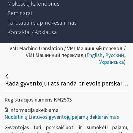
Mokesčių kalendorius
Seminarai
Tarptautinis apmokestinimas
Kontaktai / Apklausa
VMI Machine translation / VMI Машинный перевод /
VMI Машинний переклад (
English
,
Русский
,
Українська
)
Kada gyventojui atsiranda prievolė perskaičiuoti pajamų mokestį, taikant progresinius mokesčio tarifus?
Registracijos numeris KM2503
Ši informacija skelbiama:
Nuolatinių Lietuvos gyventojų pajamų deklaravimas
Gyventojas turi perskaičiuoti ir sumokėti pajamų