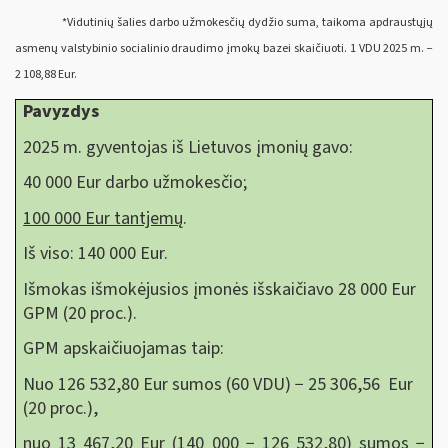
*Vidutinių šalies darbo užmokesčių dydžio suma, taikoma apdraustųjų
asmenų valstybinio socialinio draudimo įmokų bazei skaičiuoti. 1 VDU 2025 m. −
2 108,88 Eur.
Pavyzdys
2025 m. gyventojas iš Lietuvos įmonių gavo:
40 000 Eur darbo užmokesčio;
100 000 Eur tantjemų
.
Iš viso: 140 000 Eur.
Išmokas išmokėjusios įmonės išskaičiavo 28 000 Eur
GPM (20 proc.).
GPM apskaičiuojamas taip:
Nuo 126 532,80 Eur sumos (60 VDU) − 25 306,56 Eur
(20 proc.),
nuo 13 467,20 Eur (140 000 − 126 532,80) sumos −