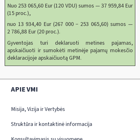
Nuo 253 065,60 Eur (120 VDU) sumos — 37 959,84 Eur
(15 proc.),
nuo 13 934,40 Eur (267 000 − 253 065,60) sumos —
2 786,88 Eur (20 proc.).
Gyventojas turi deklaruoti metines pajamas,
apskaičiuoti ir sumokėti metinėje pajamų mokesčio
deklaracijoje apskaičiuotą GPM.
APIE VMI
Misija, Vizija ir Vertybės
Struktūra ir kontaktinė informacija
Konsultavimasis su visuomene