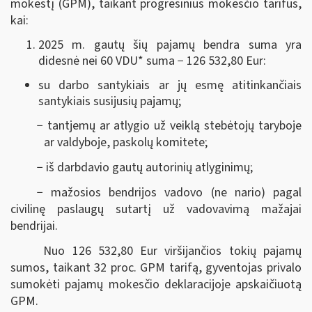
mokestį (GPM), taikant progresinius mokesčio tarifus,
kai:
2025 m. gautų šių pajamų bendra suma yra
didesnė nei 60 VDU
*
suma − 126 532,80 Eur:
su darbo santykiais ar jų esmę atitinkančiais
santykiais susijusių pajamų;
− tantjemų ar atlygio už veiklą stebėtojų taryboje
ar valdyboje, paskolų komitete;
− iš darbdavio gautų autorinių atlyginimų;
− mažosios bendrijos vadovo (ne nario) pagal
civilinę paslaugų sutartį už vadovavimą mažajai
bendrijai.
Nuo 126 532,80 Eur viršijančios tokių pajamų
sumos, taikant 32 proc. GPM tarifą, gyventojas privalo
sumokėti pajamų mokesčio deklaracijoje apskaičiuotą
GPM.