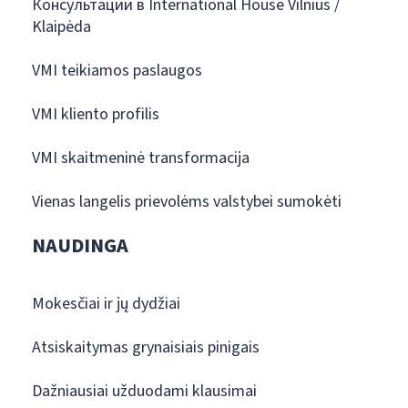
Консультации в International House Vilnius /
Klaipėda
VMI teikiamos paslaugos
VMI kliento profilis
VMI skaitmeninė transformacija
Vienas langelis prievolėms valstybei sumokėti
NAUDINGA
Mokesčiai ir jų dydžiai
Atsiskaitymas grynaisiais pinigais
Dažniausiai užduodami klausimai