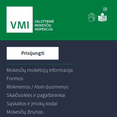
Prisijungti
Mokesčių mokėtojų informacija
Formos
Rinkmenos / Atviri duomenys
Skaičiuoklės ir pagalbininkai
Sąskaitos ir įmokų kodai
Mokesčių žinynas