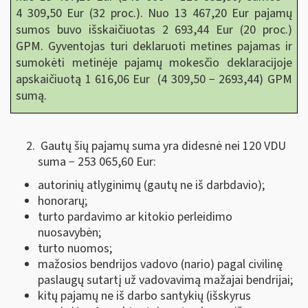
4 309,50 Eur (32 proc.). Nuo 13 467,20 Eur pajamų
sumos buvo išskaičiuotas 2 693,44 Eur (20 proc.)
GPM. Gyventojas turi deklaruoti metines pajamas ir
sumokėti metinėje pajamų mokesčio deklaracijoje
apskaičiuotą 1 616,06 Eur (4 309,50 − 2693,44) GPM
sumą.
Gautų šių pajamų suma yra didesnė nei 120 VDU
suma − 253 065,60 Eur:
autorinių atlyginimų (gautų ne iš darbdavio);
honorarų;
turto pardavimo ar kitokio perleidimo
nuosavybėn;
turto nuomos;
mažosios bendrijos vadovo (nario) pagal civilinę
paslaugų sutartį už vadovavimą mažajai bendrijai;
kitų pajamų ne iš darbo santykių (išskyrus