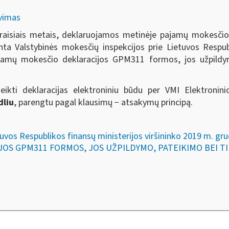
avimas
raisiais metais, deklaruojamos metinėje pajamų mokesčio 
nta Valstybinės mokesčių inspekcijos prie Lietuvos Respub
amų mokesčio deklaracijos GPM311 formos, jos užpildym
ateikti deklaracijas elektroniniu būdu per VMI Elektroni
dliu
, parengtu pagal klausimų − atsakymų principą.
tuvos Respublikos finansų ministerijos viršininko 2019 m. gr
OS GPM311 FORMOS, JOS UŽPILDYMO, PATEIKIMO BEI T