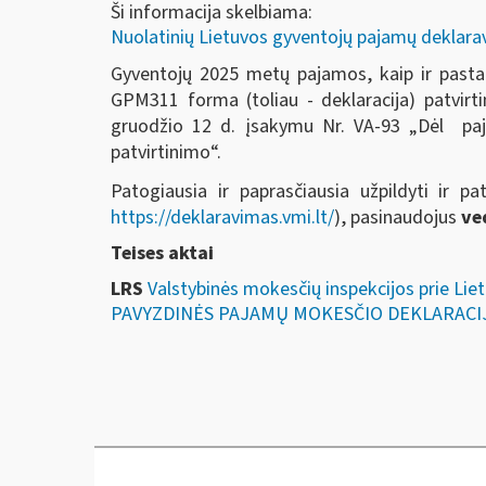
Ši informacija skelbiama:
Nuolatinių Lietuvos gyventojų pajamų deklar
Gyventojų 2025 metų pajamos, kaip ir pasta
GPM311 forma (toliau - deklaracija) patvirti
gruodžio 12 d. įsakymu Nr. VA-93 „Dėl paj
patvirtinimo“.
Patogiausia ir paprasčiausia užpildyti ir p
https://deklaravimas.vmi.lt/
), pasinaudojus
ve
Teises aktai
LRS
Valstybinės mokesčių inspekcijos prie Lie
PAVYZDINĖS PAJAMŲ MOKESČIO DEKLARACIJ