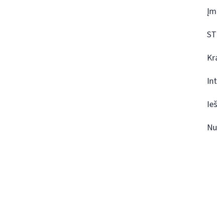
Įm
ST
Kr
In
Ie
Nu