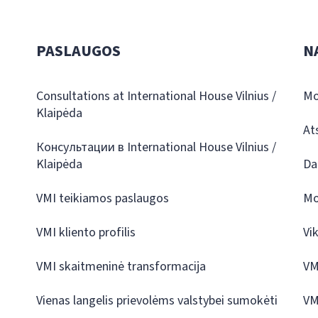
PASLAUGOS
N
Consultations at International House Vilnius /
Mo
Klaipėda
At
Консультации в International House Vilnius /
Klaipėda
Da
VMI teikiamos paslaugos
Mo
VMI kliento profilis
Vi
VMI skaitmeninė transformacija
VM
Vienas langelis prievolėms valstybei sumokėti
VM