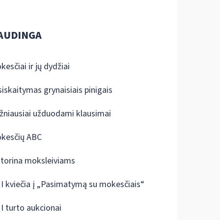
AUDINGA
kesčiai ir jų dydžiai
siskaitymas grynaisiais pinigais
žniausiai užduodami klausimai
kesčių ABC
ktorina moksleiviams
I kviečia į „Pasimatymą su mokesčiais“
I turto aukcionai