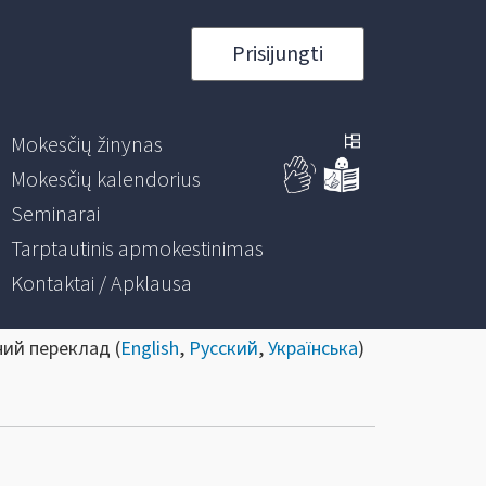
Prisijungti
Mokesčių žinynas
Mokesčių kalendorius
Seminarai
Tarptautinis apmokestinimas
Kontaktai / Apklausa
ний переклад (
English
,
Русский
,
Українська
)