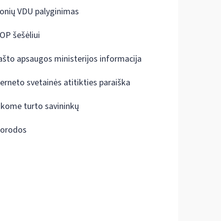
onių VDU palyginimas
OP šešėliui
ašto apsaugos ministerijos informacija
terneto svetainės atitikties paraiška
škome turto savininkų
orodos