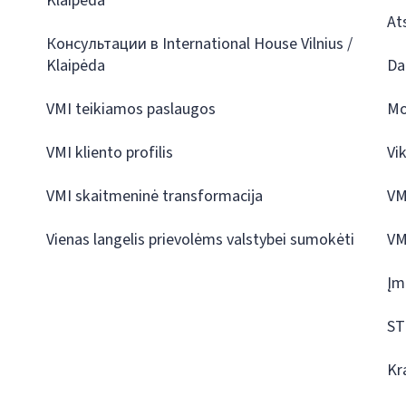
Klaipėda
At
Консультации в International House Vilnius /
Klaipėda
Da
VMI teikiamos paslaugos
Mo
VMI kliento profilis
Vi
VMI skaitmeninė transformacija
VM
Vienas langelis prievolėms valstybei sumokėti
VM
Įm
ST
Kr