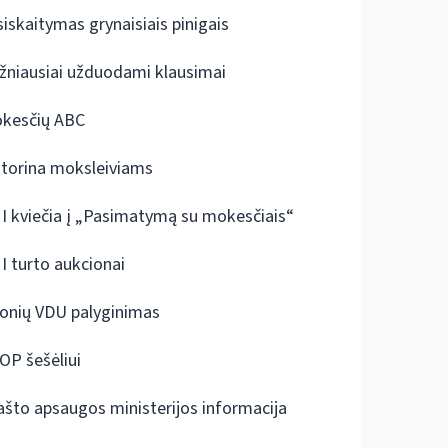
siskaitymas grynaisiais pinigais
žniausiai užduodami klausimai
kesčių ABC
ktorina moksleiviams
I kviečia į „Pasimatymą su mokesčiais“
I turto aukcionai
onių VDU palyginimas
OP šešėliui
ašto apsaugos ministerijos informacija