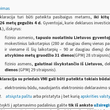
avimas
klaracija turi būti pateikta pasibaigus metams,
iki kit
26 metų gegužės 4 d.
Gyventojai, kurie deklaruos investici
d.
)
, išskyrus:
fizinio asmenio,
tapusio nuolatiniu Lietuvos gyvento
mokestinius laikotarpius (280 ar daugiau dienų vienas pas
ir viename iš šių laikotarpių – 90 ar daugiau dienų) dek
atvykimo metų gruodžio 31 dienos
(GPMĮ 28 straipsnis)
fizinio asmens,
galutinai išvykstančio iš Lietuvos
, de
dienos
(GPMĮ 29 straipsnis).
klaracija su priedais VMI gali būti pateikta tokiais būdai
elektroniniu būdu, naudojantis elektroninio deklaravimo 
atsiųsta paštu
arba pristatyta į bet kurią
apskrities valst
tvykti į aptarnavimo padalinius galite
tik iš anksto
užsiregi