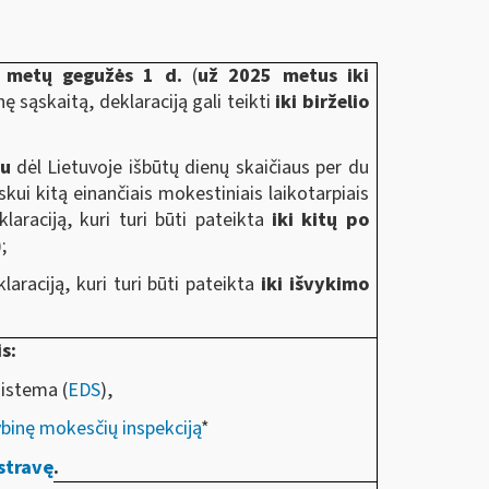
ų metų gegužės 1 d.
(
už 2025 metus iki
nę sąskaitą, deklaraciją gali teikti
iki birželio
ju
dėl Lietuvoje išbūtų dienų skaičiaus per du
kui kitą einančiais mokestiniais laikotarpiais
laraciją, kuri turi būti pateikta
iki kitų po
;
klaraciją, kuri turi būti pateikta
iki išvykimo
s:
sistema (
EDS
),
ybinę mokesčių inspekciją
*
stravę
.