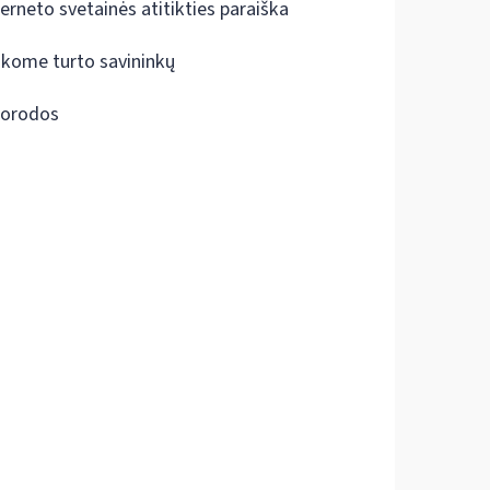
terneto svetainės atitikties paraiška
škome turto savininkų
orodos