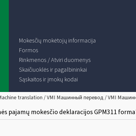
Mokesčių mokėtojų informacija
Formos
Rinkmenos / Atviri duomenys
Skaičiuoklės ir pagalbininkai
Sąskaitos ir įmokų kodai
Machine translation / VMI Машинный перевод / VMI Машин
nės pajamų mokesčio deklaracijos GPM311 forma