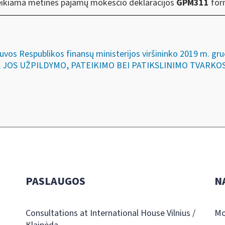
ikiama metinės pajamų mokesčio deklaracijos
GPM311
for
etuvos Respublikos finansų ministerijos viršininko 2019 m. 
JOS UŽPILDYMO, PATEIKIMO BEI PATIKSLINIMO TVARKO
PASLAUGOS
N
Consultations at International House Vilnius /
Mo