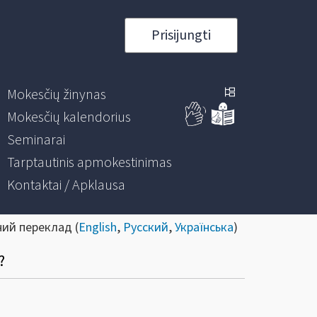
Prisijungti
Mokesčių žinynas
Mokesčių kalendorius
Seminarai
Tarptautinis apmokestinimas
Kontaktai / Apklausa
ний переклад (
English
,
Русский
,
Українська
)
?