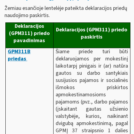
Žemiau esančioje lentelėje pateikta deklaracijos priedų
naudojimo paskirtis.
Deklaracijos
Deklaracijos (GPM311) priedo
(GPM311) priedo
paskirtis
pavadinimas
GPM311B
Šiame priede turi būti
priedas
deklaruojamos per mokestinį
laikotarpį pinigais ir (ar) natūra
gautos su darbo santykiais
susijusios pajamos ir socialinės
išmokos priskirtos
apmokestinamosioms
pajamoms (pvz., darbo pajamos
(įskaitant gautas užsienio
valstybėje, kurios, naikinant
dvigubą apmokestinimą, pagal
GPMĮ 37 straipsnio 1 dalies