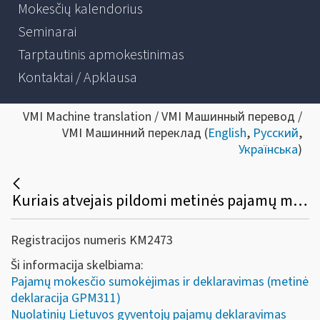
Mokesčių kalendorius
Seminarai
Tarptautinis apmokestinimas
Kontaktai / Apklausa
VMI Machine translation / VMI Машинный перевод /
VMI Машинний переклад (
English
,
Русский
,
Українська
)
Kuriais atvejais pildomi metinės pajamų mokesčio deklaracijos priedai (GPM311B, GPM311C, GPM311H, GPM311D, GPM311E, GPM311F, GPM311G)?
Registracijos numeris KM2473
Ši informacija skelbiama:
Pajamų mokesčio sumokėjimas ir deklaravimas (metinė
deklaracija GPM311)
Nuolatinių Lietuvos gyventojų pajamų deklaravimas