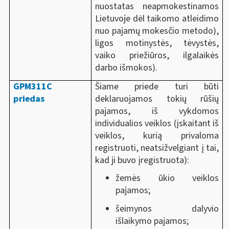
nuostatas neapmokestinamos
Lietuvoje dėl taikomo atleidimo
nuo pajamų mokesčio metodo),
ligos motinystės, tėvystės,
vaiko priežiūros, ilgalaikės
darbo išmokos).
GPM311C
Šiame priede turi būti
priedas
deklaruojamos tokių rūšių
pajamos, iš vykdomos
individualios veiklos (įskaitant iš
veiklos, kurią privaloma
registruoti, neatsižvelgiant į tai,
kad ji buvo įregistruota):
žemės ūkio veiklos
pajamos;
šeimynos dalyvio
išlaikymo pajamos;