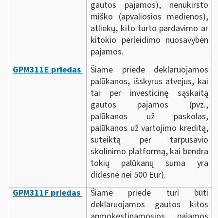
gautos pajamos)
, nenukirsto
miško (apvaliosios medienos),
atliekų, kito turto pardavimo ar
kitokio perleidimo nuosavybėn
pajamos.
GPM311E priedas
Šiame priede deklaruojamos
palūkanos,
išskyrus atvejus, kai
tai per investicinę sąskaitą
gautos pajamos
(pvz.,
palūkanos už paskolas,
palūkanos už vartojimo kreditą,
suteiktą per tarpusavio
skolinimo platformą, kai bendra
tokių palūkanų suma yra
didesnė nei 500 Eur).
GPM311F priedas
Šiame priede turi būti
deklaruojamos gautos kitos
apmokestinamosios pajamos