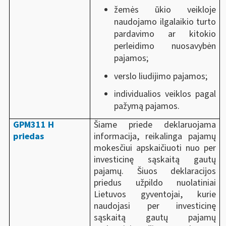
žemės ūkio veikloje
naudojamo ilgalaikio turto
pardavimo ar kitokio
perleidimo nuosavybėn
pajamos;
verslo liudijimo pajamos;
individualios veiklos pagal
pažymą pajamos.
GPM311 H
Šiame priede deklaruojama
priedas
informacija, reikalinga pajamų
mokesčiui apskaičiuoti nuo per
investicinę sąskaitą gautų
pajamų. Šiuos deklaracijos
priedus užpildo nuolatiniai
Lietuvos gyventojai, kurie
naudojasi per investicinę
sąskaitą gautų pajamų