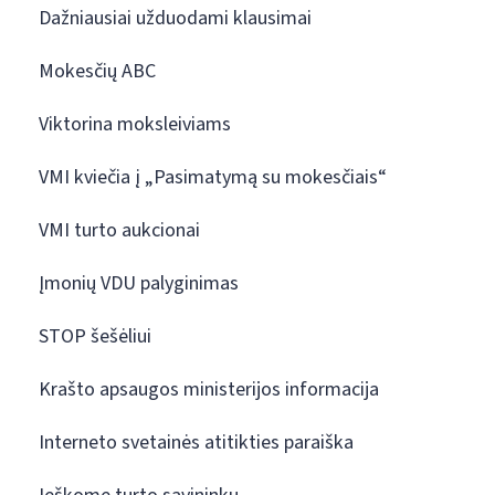
Dažniausiai užduodami klausimai
Mokesčių ABC
Viktorina moksleiviams
VMI kviečia į „Pasimatymą su mokesčiais“
VMI turto aukcionai
Įmonių VDU palyginimas
STOP šešėliui
Krašto apsaugos ministerijos informacija
Interneto svetainės atitikties paraiška