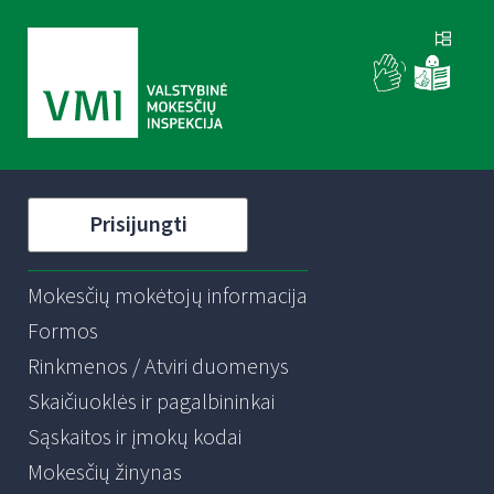
Prisijungti
Mokesčių mokėtojų informacija
Formos
Rinkmenos / Atviri duomenys
Skaičiuoklės ir pagalbininkai
Sąskaitos ir įmokų kodai
Mokesčių žinynas