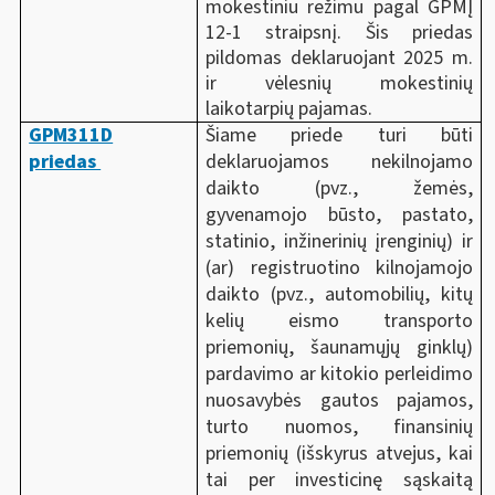
mokestiniu režimu pagal GPMĮ
12-1 straipsnį. Šis priedas
pildomas deklaruojant 2025 m.
ir vėlesnių mokestinių
laikotarpių pajamas.
GPM311D
Šiame priede turi būti
priedas
deklaruojamos nekilnojamo
daikto (pvz., žemės,
gyvenamojo būsto, pastato,
statinio, inžinerinių įrenginių) ir
(ar) registruotino kilnojamojo
daikto (pvz., automobilių, kitų
kelių eismo transporto
priemonių, šaunamųjų ginklų)
pardavimo ar kitokio perleidimo
nuosavybės gautos pajamos,
turto nuomos, finansinių
priemonių (
išskyrus atvejus, kai
tai per investicinę sąskaitą