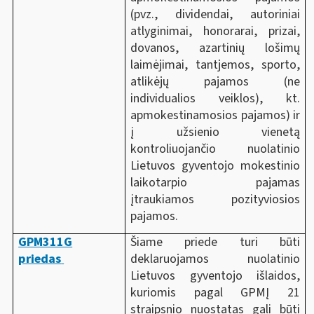
(pvz., dividendai, autoriniai
atlyginimai, honorarai, prizai,
dovanos, azartinių lošimų
laimėjimai, tantjemos, sporto,
atlikėjų pajamos (ne
individualios veiklos), kt.
apmokestinamosios pajamos) ir
į užsienio vienetą
kontroliuojančio nuolatinio
Lietuvos gyventojo mokestinio
laikotarpio pajamas
įtraukiamos pozityviosios
pajamos.
GPM311G
Šiame priede turi būti
priedas
deklaruojamos nuolatinio
Lietuvos gyventojo išlaidos,
kuriomis pagal GPMĮ 21
straipsnio nuostatas gali būti