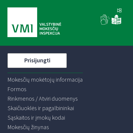
Prisijungti
Mokesčių mokėtojų informacija
Formos
Rinkmenos / Atviri duomenys
Skaičiuoklės ir pagalbininkai
Sąskaitos ir įmokų kodai
Mokesčių žinynas