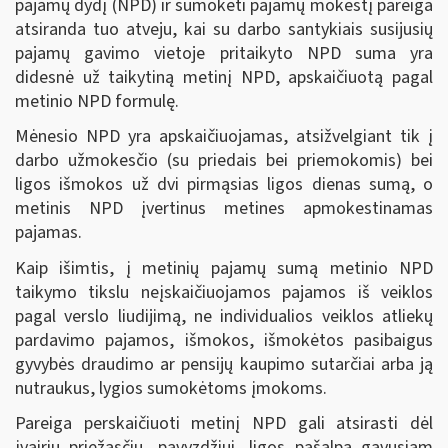
pajamų dydį (NPD) ir sumokėti pajamų mokestį pareiga
atsiranda tuo atveju, kai su darbo santykiais susijusių
pajamų gavimo vietoje pritaikyto NPD suma yra
didesnė už taikytiną metinį NPD, apskaičiuotą pagal
metinio NPD formulę.
Mėnesio NPD yra apskaičiuojamas, atsižvelgiant tik į
darbo užmokesčio (su priedais bei priemokomis) bei
ligos išmokos už dvi pirmąsias ligos dienas sumą, o
metinis NPD įvertinus metines apmokestinamas
pajamas.
Kaip išimtis, į metinių pajamų sumą metinio NPD
taikymo tikslu neįskaičiuojamos pajamos iš veiklos
pagal verslo liudijimą, ne individualios veiklos atliekų
pardavimo pajamos, išmokos, išmokėtos pasibaigus
gyvybės draudimo ar pensijų kaupimo sutarčiai arba ją
nutraukus, lygios sumokėtoms įmokoms.
Pareiga perskaičiuoti metinį NPD gali atsirasti dėl
įvairių priežasčių, pavyzdžiui, ligos pašalpą gavusiam