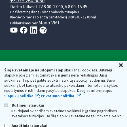
+370 5 260 5060
Darbo laikas: I-IV 8.00-17.00, V 8.00-15.45.
Prieššventinę dieną - viena valanda trumpiau.
Kiekvieno mėnesio antrą penktadienį 8.00 val. - 12.00 val.
Mano VMI
Paklausimas per
Valstybinė mokesčių inspekcija prie Lietuvos
U
Respublikos finansų ministerijos
Šioje svetainėje naudojami slapukai
(angl. cookies). Būtinieji
slapukai įdiegiami automatiškai ir jiems nėra reikalingas Jūsų
Biudžetinė įstaiga. Juridinio asmens kodas — 188659752,
sutikimas. Taip pat galite sutikti ir su kitų slapukų naudojimu. Savo
adresas: Vasario 16-osios g. 14, 01107 Vilnius, Lietuva, el.paštas:
sutikimą bet kada galėsite atšaukti pakeisdami interneto naršyklės
vmi@vmi.lt
, E. pristatymo dėžutės adresas 188659752
nustatymus ir ištrindami įrašytus slapukus. Daugiau informacijos
Duomenys apie Valstybinę mokesčių inspekciją prie Lietuvos
Slapukų politika
;
Privatumo politika.
Respublikos finansų ministerijos kaupiami ir saugomi Juridinių
asmenų registre
Būtinieji slapukai
Naudojami sklandžiam svetainės veikimui ir įgalina pagrindines
svetainės funkcijas. Be šių slapukų svetainė negali tinkamai veikti.
Analitiniai slapukai