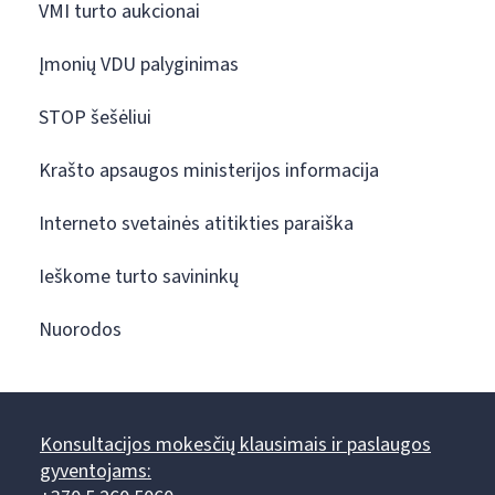
VMI turto aukcionai
Įmonių VDU palyginimas
STOP šešėliui
Krašto apsaugos ministerijos informacija
Interneto svetainės atitikties paraiška
Ieškome turto savininkų
Nuorodos
Konsultacijos mokesčių klausimais ir paslaugos
gyventojams: