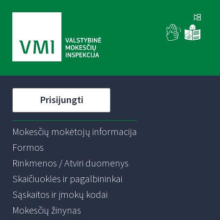
Prisijungti
Mokesčių mokėtojų informacija
Formos
Rinkmenos / Atviri duomenys
Skaičiuoklės ir pagalbininkai
Sąskaitos ir įmokų kodai
Mokesčių žinynas