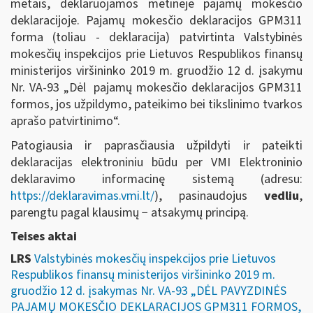
metais, deklaruojamos metinėje pajamų mokesčio
deklaracijoje. Pajamų mokesčio deklaracijos GPM311
forma (toliau - deklaracija) patvirtinta Valstybinės
mokesčių inspekcijos prie Lietuvos Respublikos finansų
ministerijos viršininko 2019 m. gruodžio 12 d. įsakymu
Nr. VA-93 „Dėl pajamų mokesčio deklaracijos GPM311
formos, jos užpildymo, pateikimo bei tikslinimo tvarkos
aprašo patvirtinimo“.
Patogiausia ir paprasčiausia užpildyti ir pateikti
deklaracijas elektroniniu būdu per VMI Elektroninio
deklaravimo informacinę sistemą (adresu:
https://deklaravimas.vmi.lt/
), pasinaudojus
vedliu
,
parengtu pagal klausimų − atsakymų principą.
Teises aktai
LRS
Valstybinės mokesčių inspekcijos prie Lietuvos
Respublikos finansų ministerijos viršininko 2019 m.
gruodžio 12 d. įsakymas Nr. VA-93 „DĖL PAVYZDINĖS
PAJAMŲ MOKESČIO DEKLARACIJOS GPM311 FORMOS,