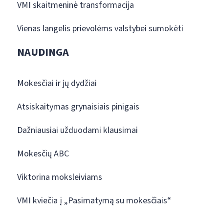
VMI skaitmeninė transformacija
Vienas langelis prievolėms valstybei sumokėti
NAUDINGA
Mokesčiai ir jų dydžiai
Atsiskaitymas grynaisiais pinigais
Dažniausiai užduodami klausimai
Mokesčių ABC
Viktorina moksleiviams
VMI kviečia į „Pasimatymą su mokesčiais“