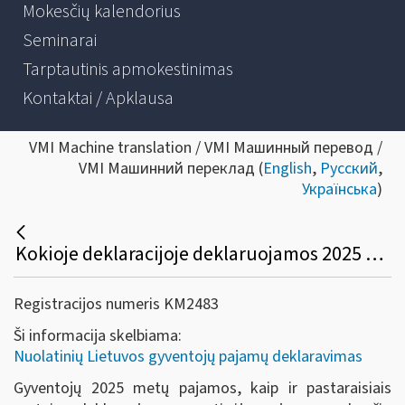
Mokesčių kalendorius
Seminarai
Tarptautinis apmokestinimas
Kontaktai / Apklausa
VMI Machine translation / VMI Машинный перевод /
VMI Машинний переклад (
English
,
Русский
,
Українська
)
Kokioje deklaracijoje deklaruojamos 2025 metais gautos pajamos?
Registracijos numeris KM2483
Ši informacija skelbiama:
Nuolatinių Lietuvos gyventojų pajamų deklaravimas
Gyventojų 2025 metų pajamos, kaip ir pastaraisiais