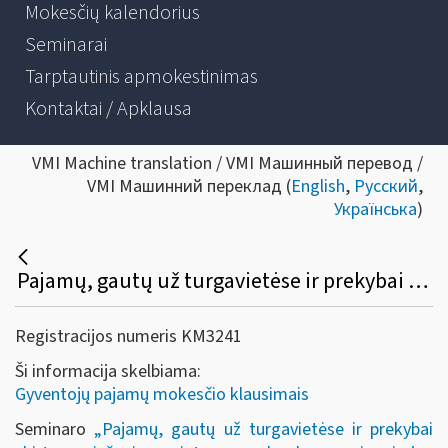
Mokesčių kalendorius
Seminarai
Tarptautinis apmokestinimas
Kontaktai / Apklausa
VMI Machine translation / VMI Машинный перевод /
VMI Машинний переклад (
English
,
Русский
,
Українська
)
Pajamų, gautų už turgavietėse ir prekybai skirtose viešosiose vietose parduodamą mėsą ir jos produktus, suminė apskaita
Registracijos numeris KM3241
Ši informacija skelbiama:
Gyventojų pajamų mokesčio klausimais
Seminaro
„Pajamų, gautų už turgavietėse ir prekybai