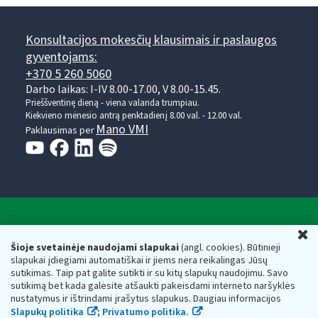
Konsultacijos mokesčių klausimais ir paslaugos
gyventojams:
+370 5 260 5060
Darbo laikas: I-IV 8.00-17.00, V 8.00-15.45.
Prieššventinę dieną - viena valanda trumpiau.
Kiekvieno mėnesio antrą penktadienį 8.00 val. - 12.00 val.
Mano VMI
Paklausimas per
Valstybinė mokesčių inspekcija prie Lietuvos
U
Respublikos finansų ministerijos
Šioje svetainėje naudojami slapukai
(angl. cookies). Būtinieji
slapukai įdiegiami automatiškai ir jiems nėra reikalingas Jūsų
Biudžetinė įstaiga. Juridinio asmens kodas — 188659752,
sutikimas. Taip pat galite sutikti ir su kitų slapukų naudojimu. Savo
adresas: Vasario 16-osios g. 14, 01107 Vilnius, Lietuva, el.paštas:
sutikimą bet kada galėsite atšaukti pakeisdami interneto naršyklės
vmi@vmi.lt
, E. pristatymo dėžutės adresas 188659752
nustatymus ir ištrindami įrašytus slapukus. Daugiau informacijos
Duomenys apie Valstybinę mokesčių inspekciją prie Lietuvos
Slapukų politika
;
Privatumo politika.
Respublikos finansų ministerijos kaupiami ir saugomi Juridinių