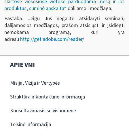
skirtose viešosiose vietose parduodamą mėsą ir jos
produktus, suminė apskaita“
dalijamoji medžiaga.
Pastaba. Jeigu Jūs negalite atsidaryti seminarų
dalijamosios medžiagos, prašom atsisiųsti ir įsidiegti
nemokamą programą, kuri yra
adresu
http://get.adobe.com/reader/
APIE VMI
Misija, Vizija ir Vertybės
Struktūra ir kontaktinė informacija
Konsultavimasis su visuomene
Teisinė informacija