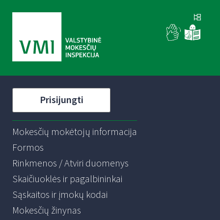
Prisijungti
Mokesčių mokėtojų informacija
Formos
Rinkmenos / Atviri duomenys
Skaičiuoklės ir pagalbininkai
Sąskaitos ir įmokų kodai
Mokesčių žinynas