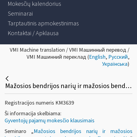
Mokesčių kalendorius
Seminarai
Tarptautinis apmokestinimas
Kontaktai / Apklausa
VMI Machine translation / VMI Машинный перевод /
VMI Машинний переклад (
English
,
Русский
,
Українська
)
Mažosios bendrijos narių ir mažosios bendrijos gyventojų pajamų mokesčio prievolės
Registracijos numeris KM3639
Ši informacija skelbiama:
Gyventojų pajamų mokesčio klausimais
Seminaro „
Mažosios bendrijos narių ir mažosios