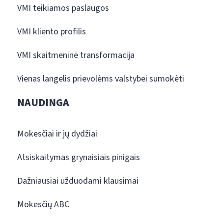
VMI teikiamos paslaugos
VMI kliento profilis
VMI skaitmeninė transformacija
Vienas langelis prievolėms valstybei sumokėti
NAUDINGA
Mokesčiai ir jų dydžiai
Atsiskaitymas grynaisiais pinigais
Dažniausiai užduodami klausimai
Mokesčių ABC