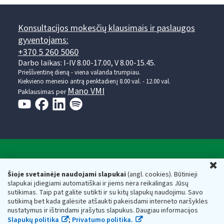
Konsultacijos mokesčių klausimais ir paslaugos
gyventojams:
+370 5 260 5060
Darbo laikas: I-IV 8.00-17.00, V 8.00-15.45.
Prieššventinę dieną - viena valanda trumpiau.
Kiekvieno mėnesio antrą penktadienį 8.00 val. - 12.00 val.
Mano VMI
Paklausimas per
Valstybinė mokesčių inspekcija prie Lietuvos
U
Respublikos finansų ministerijos
Šioje svetainėje naudojami slapukai
(angl. cookies). Būtinieji
slapukai įdiegiami automatiškai ir jiems nėra reikalingas Jūsų
Biudžetinė įstaiga. Juridinio asmens kodas — 188659752,
sutikimas. Taip pat galite sutikti ir su kitų slapukų naudojimu. Savo
adresas: Vasario 16-osios g. 14, 01107 Vilnius, Lietuva, el.paštas:
sutikimą bet kada galėsite atšaukti pakeisdami interneto naršyklės
vmi@vmi.lt
, E. pristatymo dėžutės adresas 188659752
nustatymus ir ištrindami įrašytus slapukus. Daugiau informacijos
Duomenys apie Valstybinę mokesčių inspekciją prie Lietuvos
Slapukų politika
;
Privatumo politika.
Respublikos finansų ministerijos kaupiami ir saugomi Juridinių