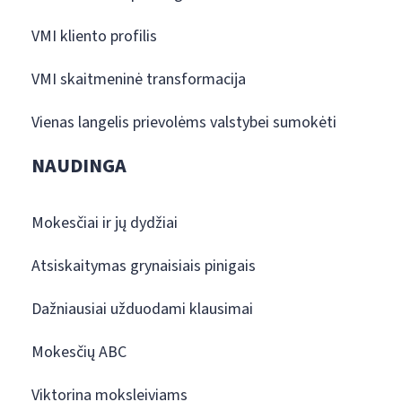
VMI kliento profilis
VMI skaitmeninė transformacija
Vienas langelis prievolėms valstybei sumokėti
NAUDINGA
Mokesčiai ir jų dydžiai
Atsiskaitymas grynaisiais pinigais
Dažniausiai užduodami klausimai
Mokesčių ABC
Viktorina moksleiviams