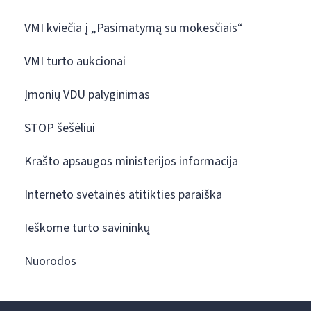
VMI kviečia į „Pasimatymą su mokesčiais“
VMI turto aukcionai
Įmonių VDU palyginimas
STOP šešėliui
Krašto apsaugos ministerijos informacija
Interneto svetainės atitikties paraiška
Ieškome turto savininkų
Nuorodos