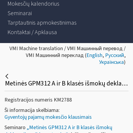
Mokesčių kalendorius
Seminarai
Tarptautinis apmokestinimas
Kontaktai / Apklausa
VMI Machine translation / VMI Машинный перевод /
VMI Машинний переклад (
English
,
Русский
,
Українська
)
Metinės GPM312 A ir B klasės išmokų deklaracijos pildymo tvarka
Registracijos numeris KM2788
Ši informacija skelbiama:
Gyventojų pajamų mokesčio klausimais
Seminaro
„Metinės GPM312 A ir B klasės išmokų