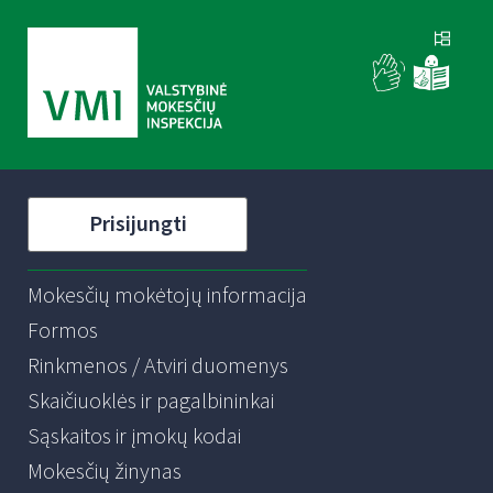
Prisijungti
Mokesčių mokėtojų informacija
Formos
Rinkmenos / Atviri duomenys
Skaičiuoklės ir pagalbininkai
Sąskaitos ir įmokų kodai
Mokesčių žinynas