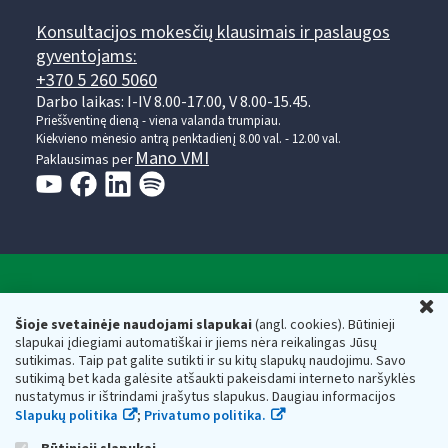
Konsultacijos mokesčių klausimais ir paslaugos
gyventojams:
+370 5 260 5060
Darbo laikas: I-IV 8.00-17.00, V 8.00-15.45.
Prieššventinę dieną - viena valanda trumpiau.
Kiekvieno mėnesio antrą penktadienį 8.00 val. - 12.00 val.
Mano VMI
Paklausimas per
Valstybinė mokesčių inspekcija prie Lietuvos
U
Respublikos finansų ministerijos
Šioje svetainėje naudojami slapukai
(angl. cookies). Būtinieji
slapukai įdiegiami automatiškai ir jiems nėra reikalingas Jūsų
Biudžetinė įstaiga. Juridinio asmens kodas — 188659752,
sutikimas. Taip pat galite sutikti ir su kitų slapukų naudojimu. Savo
adresas: Vasario 16-osios g. 14, 01107 Vilnius, Lietuva, el.paštas:
sutikimą bet kada galėsite atšaukti pakeisdami interneto naršyklės
vmi@vmi.lt
, E. pristatymo dėžutės adresas 188659752
nustatymus ir ištrindami įrašytus slapukus. Daugiau informacijos
Duomenys apie Valstybinę mokesčių inspekciją prie Lietuvos
Slapukų politika
;
Privatumo politika.
Respublikos finansų ministerijos kaupiami ir saugomi Juridinių
asmenų registre