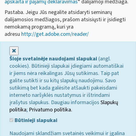
apskaita ir pajamų deklaravima
s
“ dalijamoji medžiaga.
Pastaba. Jeigu Jūs negalite atsidaryti seminarų
dalijamosios medžiagos, prašom atsisiųsti ir įsidiegti
nemokamą programą, kuri yra
adresu
http://get.adobe.com/reader/
Uždaryti
Šioje svetainėje naudojami slapukai
(angl.
cookies). Būtinieji slapukai įdiegiami automatiškai
ir jiems nėra reikalingas Jūsų sutikimas. Taip pat
galite sutikti ir su kitų slapukų naudojimu. Savo
sutikimą bet kada galėsite atšaukti pakeisdami
interneto naršyklės nustatymus ir ištrindami
įrašytus slapukus. Daugiau informacijos
Slapukų
politika
;
Privatumo politika.
Būtinieji slapukai
Naudojami sklandžiam svetainės veikimui ir įgalina