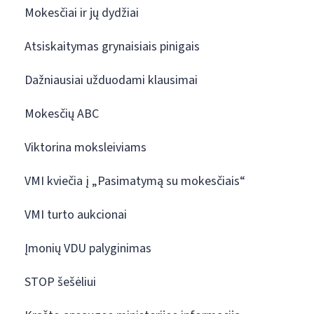
Mokesčiai ir jų dydžiai
Atsiskaitymas grynaisiais pinigais
Dažniausiai užduodami klausimai
Mokesčių ABC
Viktorina moksleiviams
VMI kviečia į „Pasimatymą su mokesčiais“
VMI turto aukcionai
Įmonių VDU palyginimas
STOP šešėliui