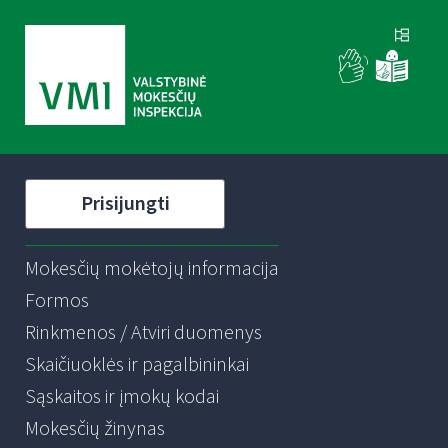
Prisijungti
Mokesčių mokėtojų informacija
Formos
Rinkmenos / Atviri duomenys
Skaičiuoklės ir pagalbininkai
Sąskaitos ir įmokų kodai
Mokesčių žinynas