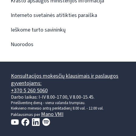
Krašto apsaugos ministerijos informacija
Interneto svetainės atitikties paraiška
Ieškome turto savininkų
Nuorodos
Konsultacijos mokesčių klausimais ir paslaugos
gyventojams:
+370 5 260 5060
Darbo laikas: I-IV 8.00-17.00, V 8.00-15.45.
Prieššventinę dieną - viena valanda trumpiau.
Kiekvieno mėnesio antrą penktadienį 8.00 val. - 12.00 val.
Mano VMI
Paklausimas per