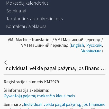
Mokesčių kalendorius
Seminarai
Tarptautinis apmokestinimas
Kontaktai / Apklausa
VMI Machine translation / VMI Машинный перевод /
VMI Машинний переклад (
English
,
Русский
,
Українська
)
Individuali veikla pagal pažymą, jos finansinė apskaita ir pajamų deklaravimas
Registracijos numeris KM2979
Ši informacija skelbiama:
Gyventojų pajamų mokesčio klausimais
Seminaro „
Individuali veikla pagal pažymą, jos finansinė