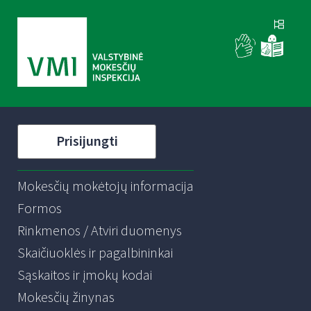
Prisijungti
Mokesčių mokėtojų informacija
Formos
Rinkmenos / Atviri duomenys
Skaičiuoklės ir pagalbininkai
Sąskaitos ir įmokų kodai
Mokesčių žinynas