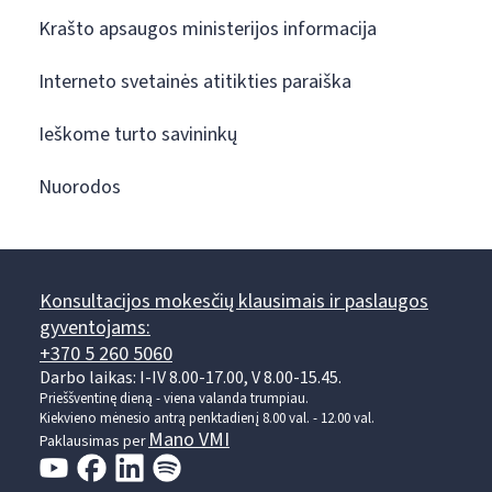
Krašto apsaugos ministerijos informacija
Interneto svetainės atitikties paraiška
Ieškome turto savininkų
Nuorodos
Konsultacijos mokesčių klausimais ir paslaugos
gyventojams:
+370 5 260 5060
Darbo laikas: I-IV 8.00-17.00, V 8.00-15.45.
Prieššventinę dieną - viena valanda trumpiau.
Kiekvieno mėnesio antrą penktadienį 8.00 val. - 12.00 val.
Mano VMI
Paklausimas per