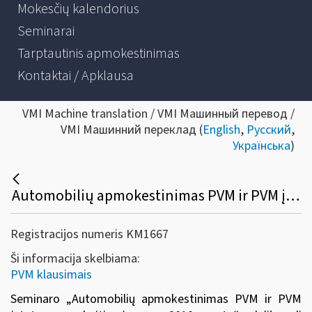
Mokesčių kalendorius
Seminarai
Tarptautinis apmokestinimas
Kontaktai / Apklausa
VMI Machine translation / VMI Машинный перевод /
VMI Машинний переклад (
English
,
Русский
,
Українська
)
Automobilių apmokestinimas PVM ir PVM įstatymo pakeitimai nuo 2019 m.
Registracijos numeris KM1667
Ši informacija skelbiama:
PVM klausimais
Seminaro „
Automobilių apmokestinimas PVM ir PVM