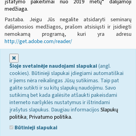
įstatymo pakeitimai nuo 2019 metų
“ dalijamoji
medžiaga.
Pastaba. Jeigu Jūs negalite atsidaryti seminarų
dalijamosios medžiagos, prašom atsisiųsti ir įsidiegti
nemokamą programą, kuri yra adresu
http://get.adobe.com/reader/
Uždaryti
Šioje svetainėje naudojami slapukai
(angl.
cookies). Būtinieji slapukai įdiegiami automatiškai
ir jiems nėra reikalingas Jūsų sutikimas. Taip pat
galite sutikti ir su kitų slapukų naudojimu. Savo
sutikimą bet kada galėsite atšaukti pakeisdami
interneto naršyklės nustatymus ir ištrindami
įrašytus slapukus. Daugiau informacijos
Slapukų
politika
;
Privatumo politika.
Būtinieji slapukai