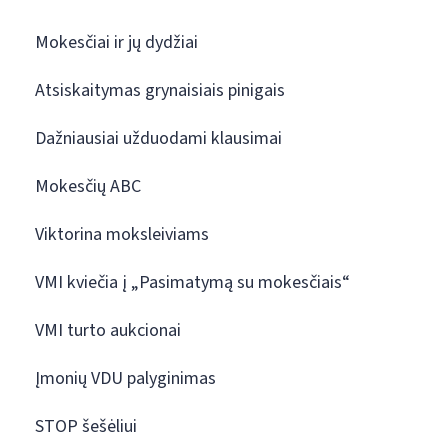
Mokesčiai ir jų dydžiai
Atsiskaitymas grynaisiais pinigais
Dažniausiai užduodami klausimai
Mokesčių ABC
Viktorina moksleiviams
VMI kviečia į „Pasimatymą su mokesčiais“
VMI turto aukcionai
Įmonių VDU palyginimas
STOP šešėliui