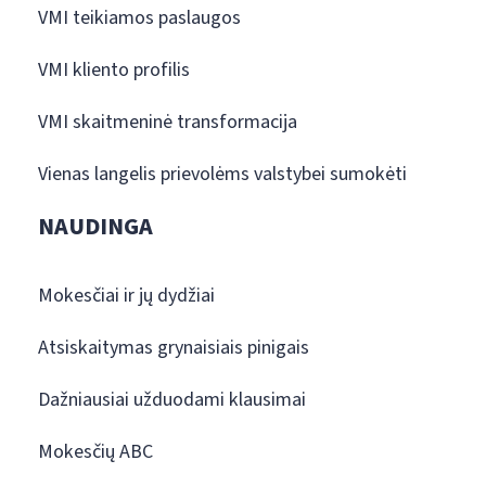
VMI teikiamos paslaugos
VMI kliento profilis
VMI skaitmeninė transformacija
Vienas langelis prievolėms valstybei sumokėti
NAUDINGA
Mokesčiai ir jų dydžiai
Atsiskaitymas grynaisiais pinigais
Dažniausiai užduodami klausimai
Mokesčių ABC