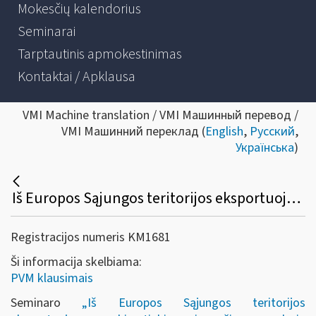
Mokesčių kalendorius
Seminarai
Tarptautinis apmokestinimas
Kontaktai / Apklausa
VMI Machine translation / VMI Машинный перевод /
VMI Машинний переклад (
English
,
Русский
,
Українська
)
Iš Europos Sąjungos teritorijos eksportuojamų prekių tiekimo ir vežimo sandorių apmokestinimas PVM
Registracijos numeris KM1681
Ši informacija skelbiama:
PVM klausimais
Seminaro
„Iš Europos Sąjungos teritorijos