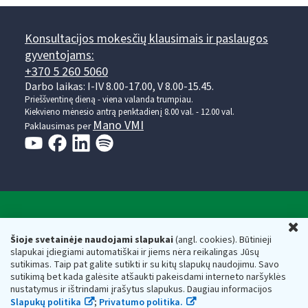
Konsultacijos mokesčių klausimais ir paslaugos
gyventojams:
+370 5 260 5060
Darbo laikas: I-IV 8.00-17.00, V 8.00-15.45.
Prieššventinę dieną - viena valanda trumpiau.
Kiekvieno mėnesio antrą penktadienį 8.00 val. - 12.00 val.
Mano VMI
Paklausimas per
Valstybinė mokesčių inspekcija prie Lietuvos
U
Respublikos finansų ministerijos
Šioje svetainėje naudojami slapukai
(angl. cookies). Būtinieji
slapukai įdiegiami automatiškai ir jiems nėra reikalingas Jūsų
Biudžetinė įstaiga. Juridinio asmens kodas — 188659752,
sutikimas. Taip pat galite sutikti ir su kitų slapukų naudojimu. Savo
adresas: Vasario 16-osios g. 14, 01107 Vilnius, Lietuva, el.paštas:
sutikimą bet kada galėsite atšaukti pakeisdami interneto naršyklės
vmi@vmi.lt
, E. pristatymo dėžutės adresas 188659752
nustatymus ir ištrindami įrašytus slapukus. Daugiau informacijos
Duomenys apie Valstybinę mokesčių inspekciją prie Lietuvos
Slapukų politika
;
Privatumo politika.
Respublikos finansų ministerijos kaupiami ir saugomi Juridinių