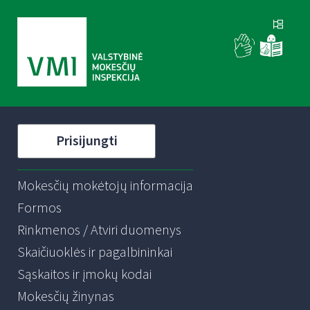
Prisijungti
Mokesčių mokėtojų informacija
Formos
Rinkmenos / Atviri duomenys
Skaičiuoklės ir pagalbininkai
Sąskaitos ir įmokų kodai
Mokesčių žinynas