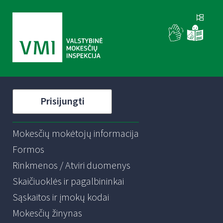
Prisijungti
Mokesčių mokėtojų informacija
Formos
Rinkmenos / Atviri duomenys
Skaičiuoklės ir pagalbininkai
Sąskaitos ir įmokų kodai
Mokesčių žinynas