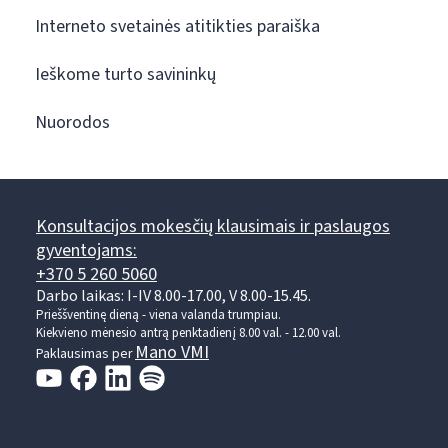
Interneto svetainės atitikties paraiška
Ieškome turto savininkų
Nuorodos
Konsultacijos mokesčių klausimais ir paslaugos
gyventojams:
+370 5 260 5060
Darbo laikas: I-IV 8.00-17.00, V 8.00-15.45.
Prieššventinę dieną - viena valanda trumpiau.
Kiekvieno mėnesio antrą penktadienį 8.00 val. - 12.00 val.
Mano VMI
Paklausimas per