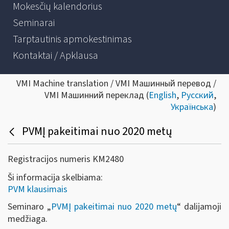
Mokesčių kalendorius
Seminarai
Tarptautinis apmokestinimas
Kontaktai / Apklausa
VMI Machine translation / VMI Машинный перевод /
VMI Машинний переклад (
English
,
Русский
,
Українська
)
PVMĮ pakeitimai nuo 2020 metų
Registracijos numeris KM2480
Ši informacija skelbiama:
PVM klausimais
Seminaro „
PVMĮ pakeitimai nuo 2020 metų
“ dalijamoji
medžiaga.