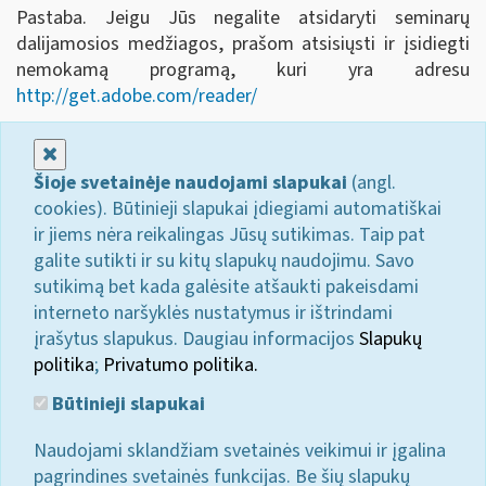
Pastaba. Jeigu Jūs negalite atsidaryti seminarų
dalijamosios medžiagos, prašom atsisiųsti ir įsidiegti
nemokamą programą, kuri yra adresu
http://get.adobe.com/reader/
Uždaryti
Šioje svetainėje naudojami slapukai
(angl.
cookies). Būtinieji slapukai įdiegiami automatiškai
ir jiems nėra reikalingas Jūsų sutikimas. Taip pat
galite sutikti ir su kitų slapukų naudojimu. Savo
sutikimą bet kada galėsite atšaukti pakeisdami
interneto naršyklės nustatymus ir ištrindami
įrašytus slapukus. Daugiau informacijos
Slapukų
politika
;
Privatumo politika.
Būtinieji slapukai
Naudojami sklandžiam svetainės veikimui ir įgalina
pagrindines svetainės funkcijas. Be šių slapukų