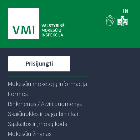
Prisijungti
Mokesčių mokėtojų informacija
Formos
Rinkmenos / Atviri duomenys
Skaičiuoklės ir pagalbininkai
Sąskaitos ir įmokų kodai
Mokesčių žinynas