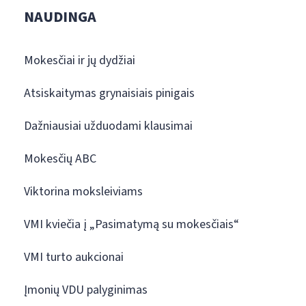
NAUDINGA
Mokesčiai ir jų dydžiai
Atsiskaitymas grynaisiais pinigais
Dažniausiai užduodami klausimai
Mokesčių ABC
Viktorina moksleiviams
VMI kviečia į „Pasimatymą su mokesčiais“
VMI turto aukcionai
Įmonių VDU palyginimas