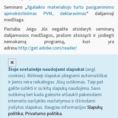
Seminaro „
Ilgalaikio materialiojo turto pasigaminimo
apmokestinimas PVM, deklaravimas
“ dalijamoji
medžiaga.
Pastaba. Jeigu Jūs negalite atsidaryti seminarų
dalijamosios medžiagos, prašom atsisiųsti ir įsidiegti
nemokamą programą, kuri yra
adresu
http://get.adobe.com/reader/
Uždaryti
Šioje svetainėje naudojami slapukai
(angl.
cookies). Būtinieji slapukai įdiegiami automatiškai
ir jiems nėra reikalingas Jūsų sutikimas. Taip pat
galite sutikti ir su kitų slapukų naudojimu. Savo
sutikimą bet kada galėsite atšaukti pakeisdami
interneto naršyklės nustatymus ir ištrindami
įrašytus slapukus. Daugiau informacijos
Slapukų
politika
;
Privatumo politika.