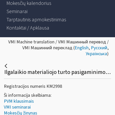
Mokesčių kalendorius
Seminarai
Tarptautinis apmokestinimas
Kontaktai / Apklausa
VMI Machine translation / VMI Машинный перевод /
VMI Машинний переклад (
English
,
Русский
,
Українська
)
Ilgalaikio materialiojo turto pasigaminimo apmokestinimas PVM, deklaravimas
Registracijos numeris KM2998
Ši informacija skelbiama:
PVM klausimais
VMI seminarai
Mokesčių žinynas