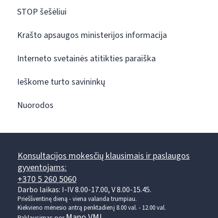
STOP šešėliui
Krašto apsaugos ministerijos informacija
Interneto svetainės atitikties paraiška
Ieškome turto savininkų
Nuorodos
Konsultacijos mokesčių klausimais ir paslaugos
gyventojams:
+370 5 260 5060
Darbo laikas: I-IV 8.00-17.00, V 8.00-15.45.
Prieššventinę dieną - viena valanda trumpiau.
Kiekvieno mėnesio antrą penktadienį 8.00 val. - 12.00 val.
Mano VMI