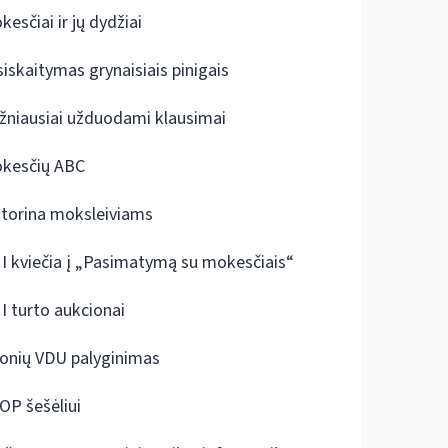
kesčiai ir jų dydžiai
siskaitymas grynaisiais pinigais
žniausiai užduodami klausimai
kesčių ABC
ktorina moksleiviams
I kviečia į „Pasimatymą su mokesčiais“
I turto aukcionai
onių VDU palyginimas
OP šešėliui