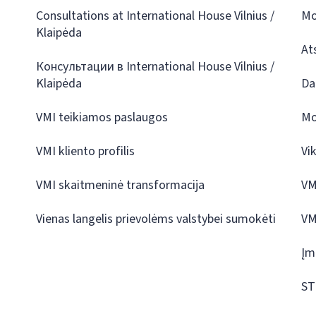
Consultations at International House Vilnius /
Mo
Klaipėda
At
Консультации в International House Vilnius /
Klaipėda
Da
VMI teikiamos paslaugos
Mo
VMI kliento profilis
Vi
VMI skaitmeninė transformacija
VM
Vienas langelis prievolėms valstybei sumokėti
VM
Įm
ST