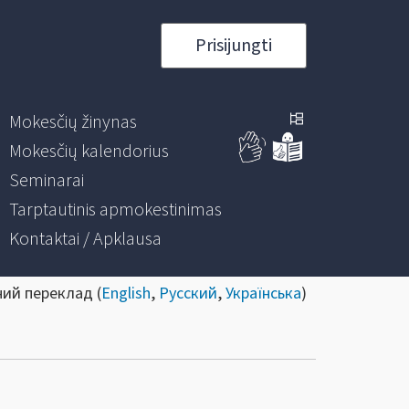
Prisijungti
Mokesčių žinynas
Mokesčių kalendorius
Seminarai
Tarptautinis apmokestinimas
Kontaktai / Apklausa
ний переклад (
English
,
Русский
,
Українська
)