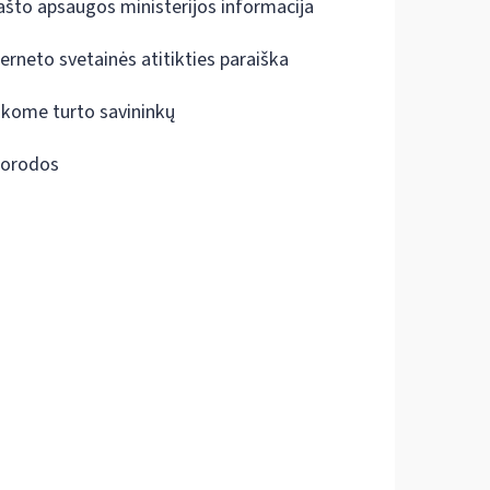
ašto apsaugos ministerijos informacija
terneto svetainės atitikties paraiška
škome turto savininkų
orodos