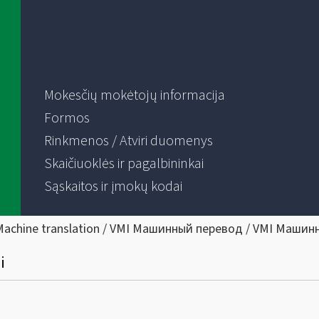
Mokesčių mokėtojų informacija
Formos
Rinkmenos / Atviri duomenys
Skaičiuoklės ir pagalbininkai
Sąskaitos ir įmokų kodai
Machine translation / VMI Машинный перевод / VMI Машин
i