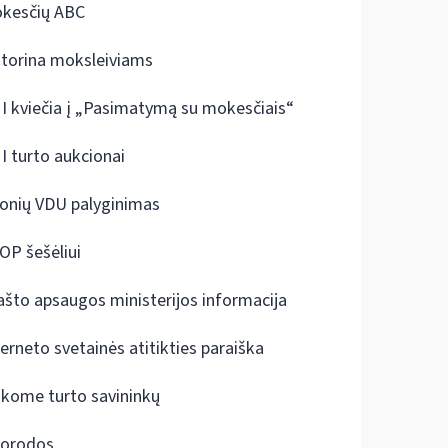
kesčių ABC
ktorina moksleiviams
I kviečia į „Pasimatymą su mokesčiais“
I turto aukcionai
onių VDU palyginimas
OP šešėliui
ašto apsaugos ministerijos informacija
terneto svetainės atitikties paraiška
škome turto savininkų
orodos