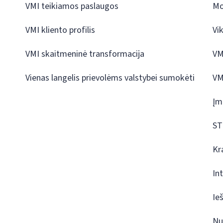
VMI teikiamos paslaugos
Mo
VMI kliento profilis
Vi
VMI skaitmeninė transformacija
VM
Vienas langelis prievolėms valstybei sumokėti
VM
Įm
ST
Kr
In
Ie
Nu