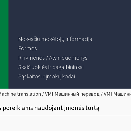
Mokesčių mokėtojų informacija
Formos
Rinkmenos / Atviri duomenys
Skaičiuoklės ir pagalbininkai
Sąskaitos ir įmokų kodai
Machine translation / VMI Машинный перевод / VMI Машин
s poreikiams naudojant įmonės turtą