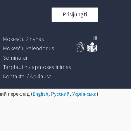
Prisijungti
Mokesčių žinynas
Mokesčių kalendorius
Seminarai
Tarptautinis apmokestinimas
Kontaktai / Apklausa
ний переклад (
English
,
Русский
,
Українська
)