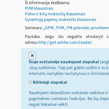
Ši informacija skelbiama:
PVM klausimais
Pelno ir kitų mokesčių klausimais
Gyventojų pajamų mokesčio klausimais
Seminaro
„GPM, PVM, PM prievolės privatiems
Pastaba. Jeigu Jūs negalite atsidaryti 
adresu
http://get.adobe.com/reader/
Uždaryti
Šioje svetainėje naudojami slapukai
(angl
Jūsų sutikimas. Taip pat galite sutikti ir s
interneto naršyklės nustatymus ir ištrindam
Būtinieji slapukai
Naudojami sklandžiam svetainės veikimui ir 
pagrindines svetainės funkcijas. Be šių slap
negali tinkamai veikti.