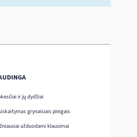
AUDINGA
kesčiai ir jų dydžiai
siskaitymas grynaisiais pinigais
žniausiai užduodami klausimai