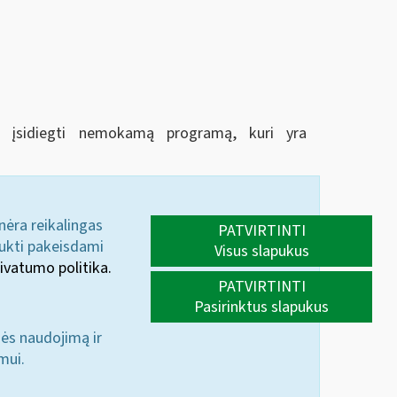
ir įsidiegti nemokamą programą, kuri yra
 nėra reikalingas
PATVIRTINTI
aukti pakeisdami
Visus slapukus
ivatumo politika.
PATVIRTINTI
Pasirinktus slapukus
nės naudojimą ir
mui.