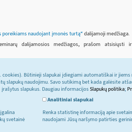
 poreikiams naudojant įmonės turtą“
dalijamoji medžiaga.
seminarų dalijamosios medžiagos, prašom atsisiųsti 
. cookies). Būtinieji slapukai įdiegiami automatiškai ir jiems
u kitų slapukų naudojimu. Savo sutikimą bet kada galėsite atš
i įrašytus slapukus. Daugiau informacijos
Slapukų politika
;
Pr
Analitiniai slapukai
įgalina
Renka statistinę informaciją apie svetai
ukų svetainė
naudojami Jūsų naršymo patirties gerini