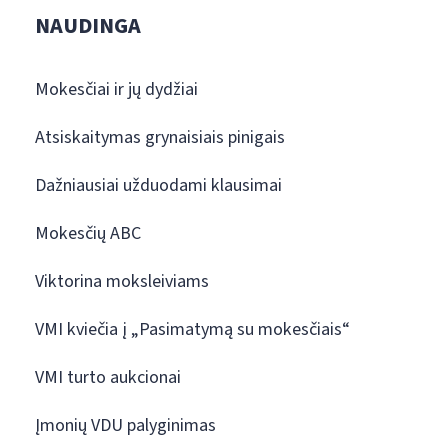
NAUDINGA
Mokesčiai ir jų dydžiai
Atsiskaitymas grynaisiais pinigais
Dažniausiai užduodami klausimai
Mokesčių ABC
Viktorina moksleiviams
VMI kviečia į „Pasimatymą su mokesčiais“
VMI turto aukcionai
Įmonių VDU palyginimas