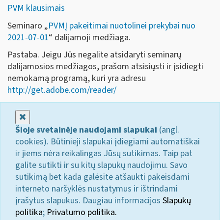
PVM klausimais
Seminaro „
PVMĮ pakeitimai nuotolinei prekybai nuo
2021-07-01
“ dalijamoji medžiaga.
Pastaba. Jeigu Jūs negalite atsidaryti seminarų
dalijamosios medžiagos, prašom atsisiųsti ir įsidiegti
nemokamą programą, kuri yra adresu
http://get.adobe.com/reader/
Uždaryti
Šioje svetainėje naudojami slapukai
(angl.
cookies). Būtinieji slapukai įdiegiami automatiškai
ir jiems nėra reikalingas Jūsų sutikimas. Taip pat
galite sutikti ir su kitų slapukų naudojimu. Savo
sutikimą bet kada galėsite atšaukti pakeisdami
interneto naršyklės nustatymus ir ištrindami
įrašytus slapukus. Daugiau informacijos
Slapukų
politika
;
Privatumo politika.