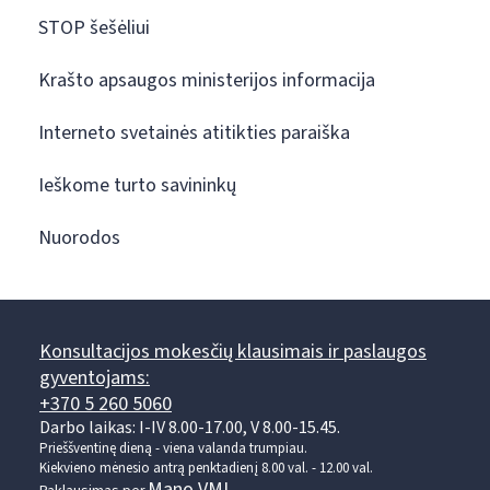
STOP šešėliui
Krašto apsaugos ministerijos informacija
Interneto svetainės atitikties paraiška
Ieškome turto savininkų
Nuorodos
Konsultacijos mokesčių klausimais ir paslaugos
gyventojams:
+370 5 260 5060
Darbo laikas: I-IV 8.00-17.00, V 8.00-15.45.
Prieššventinę dieną - viena valanda trumpiau.
Kiekvieno mėnesio antrą penktadienį 8.00 val. - 12.00 val.
Mano VMI