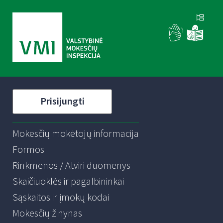
Prisijungti
Mokesčių mokėtojų informacija
Formos
Rinkmenos / Atviri duomenys
Skaičiuoklės ir pagalbininkai
Sąskaitos ir įmokų kodai
Mokesčių žinynas