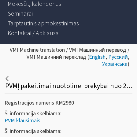
Mokesčių kalendorius
Seminarai
Tarptautinis apmokestinimas
Kontaktai / Apklausa
VMI Machine translation / VMI Машинный перевод /
VMI Машинний переклад (
English
,
Русский
,
Українська
)
PVMĮ pakeitimai nuotolinei prekybai nuo 2021-07-01
Registracijos numeris KM2980
Ši informacija skelbiama:
PVM klausimais
Ši informacija skelbiama: