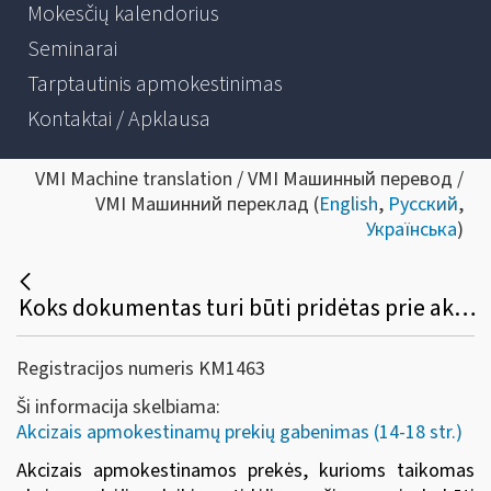
Mokesčių kalendorius
Seminarai
Tarptautinis apmokestinimas
Kontaktai / Apklausa
VMI Machine translation / VMI Машинный перевод /
VMI Машинний переклад (
English
,
Русский
,
Українська
)
Koks dokumentas turi būti pridėtas prie akcizais apmokestinamų prekių, gabenamų taikant akcizų mokėjimo laikino atidėjimo režimą?
Registracijos numeris KM1463
Ši informacija skelbiama:
Akcizais apmokestinamų prekių gabenimas (14-18 str.)
Akcizais apmokestinamos prekės, kurioms taikomas