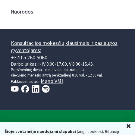
Nuorodos
Konsultacijos mokesčių klausimais ir paslaugos
gyventojams:
+370 5 260 5060
Darbo laikas: I-IV 8.00-17.00, V 8.00-15.45.
Prieššventinę dieną - viena valanda trumpiau.
Kiekvieno mėnesio antrą penktadienį 8.00 val. - 12.00 val.
Mano VMI
Paklausimas per
Valstybinė mokesčių inspekcija prie Lietuvos
U
Respublikos finansų ministerijos
Šioje svetainėje naudojami slapukai
(angl. cookies). Būtinieji