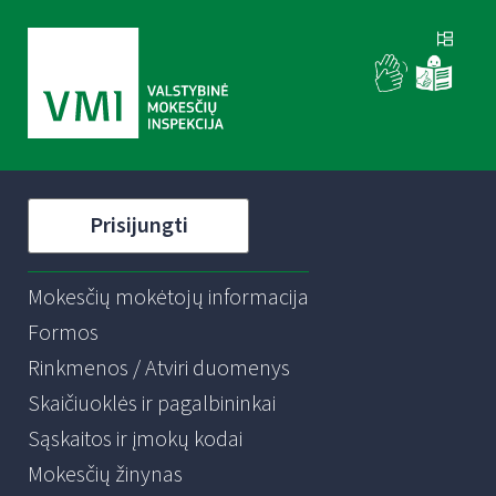
Prisijungti
Mokesčių mokėtojų informacija
Formos
Rinkmenos / Atviri duomenys
Skaičiuoklės ir pagalbininkai
Sąskaitos ir įmokų kodai
Mokesčių žinynas