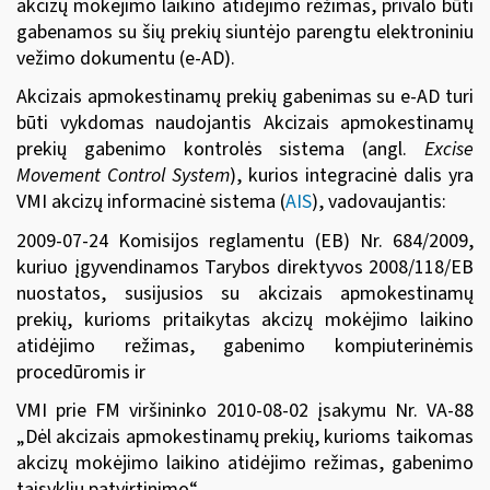
akcizų mokėjimo laikino atidėjimo režimas, privalo būti
gabenamos su šių prekių siuntėjo parengtu elektroniniu
vežimo dokumentu (e-AD).
Akcizais apmokestinamų prekių gabenimas su e-AD turi
būti vykdomas naudojantis Akcizais apmokestinamų
prekių gabenimo kontrolės sistema (angl.
Excise
Movement Control System
), kurios integracinė dalis yra
VMI akcizų informacinė sistema (
AIS
), vadovaujantis:
2009-0
7-24
Komisijos reglamentu (EB) Nr. 684/2009
,
kuriuo įgyvendinamos Tarybos direktyvos 2008/118/EB
nuostatos, susijusios su akcizais apmokestinamų
prekių, kurioms pritaikytas akcizų mokėjimo laikino
atidėjimo režimas, gabenimo kompiuterinėmis
procedūromis ir
VMI prie FM viršininko 2010-08-02 įsakymu Nr. VA-88
„Dėl akcizais apmokestinamų prekių, kurioms taikomas
akcizų mokėjimo laikino atidėjimo režimas, gabenimo
taisyklių patvirtinimo“.