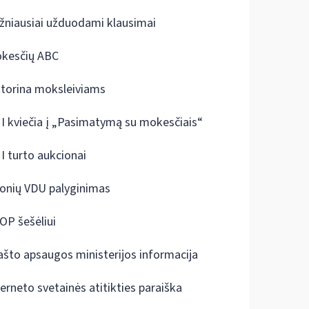
žniausiai užduodami klausimai
kesčių ABC
ktorina moksleiviams
I kviečia į „Pasimatymą su mokesčiais“
I turto aukcionai
onių VDU palyginimas
OP šešėliui
ašto apsaugos ministerijos informacija
terneto svetainės atitikties paraiška