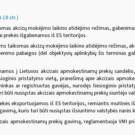
18 str.)
mas akcizų mokėjimo laikino atidėjimo režimas, gabenimas 
ai prekės išgabenamos iš ES teritorijos.
s taikomas akcizų mokėjimo laikino atidėjimo režimas, ak
enimo pabaigos (dėl objektyvių aplinkybių šis terminas gali
amos į Lietuvos akcizais apmokestinamų prekių sandėlio
sioginio pristatymo vietą, pranešimą apie akcizais apmok
nkas ar registruotas gavėjas, nurodęs tiesioginio pristaty
ri būti nusiųstas akcizais apmokestinamų prekių siuntėjo v
ekės eksportuojamos iš ES teritorijos, remiantis muitinės i
 gavimą, kuris turi būti nusiųstas išsiuntimo valstybės narė
izais apmokestinamų prekių gavimą, reglamentuoja
VMI pr