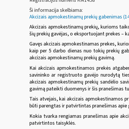
Registracijos numeris KM1458
Ši informacija skelbiama:
Akcizais apmokestinamų prekių gabenimas (14-
Akcizais apmokestinamų prekių, kurioms taiko
šių prekių gavėjas, o eksportuojant prekes – k
Gavęs akcizais apmokestinamas prekes, kuriom
kaip per 5 darbo dienas nuo tokių prekių gab
akcizais apmokestinamų prekių gavimą.
Kai akcizais apmokestinamos prekės atgaben
savininko ar registruoto gavėjo nurodytą tie
akcizais apmokestinamų prekių sandėlio savini
gavimą pateikti duomenys ir šis pranešimas tu
Tais atvejais, kai akcizais apmokestinamos pr
būti parengtas ir patvirtintas pranešimas apie
Kokia tvarka rengiamas pranešimas apie akc
patvirtintos taisyklės.