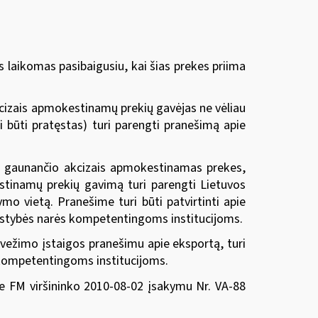
laikomas pasibaigusiu, kai šias prekes priima
cizais apmokestinamų prekių gavėjas ne vėliau
 būti pratęstas) turi parengti pranešimą apie
, gaunančio akcizais apmokestinamas prekes,
estinamų prekių gavimą turi parengti Lietuvos
mo vietą. Pranešime turi būti patvirtinti apie
alstybės narės kompetentingoms institucijoms.
švežimo įstaigos pranešimu apie eksportą, turi
s kompetentingoms institucijoms.
ie FM viršininko 2010-08-02 įsakymu Nr. VA-88