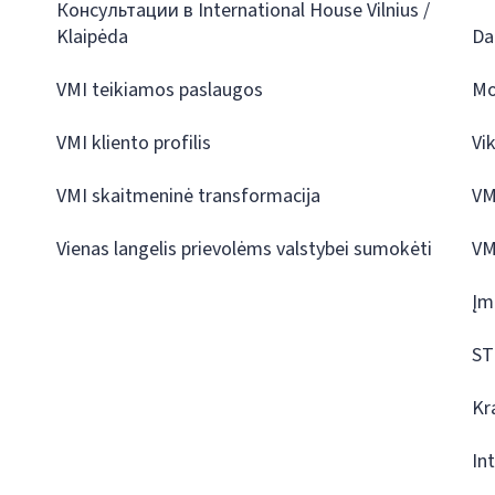
Консультации в International House Vilnius /
Klaipėda
Da
VMI teikiamos paslaugos
Mo
VMI kliento profilis
Vi
VMI skaitmeninė transformacija
VM
Vienas langelis prievolėms valstybei sumokėti
VM
Įm
ST
Kr
In