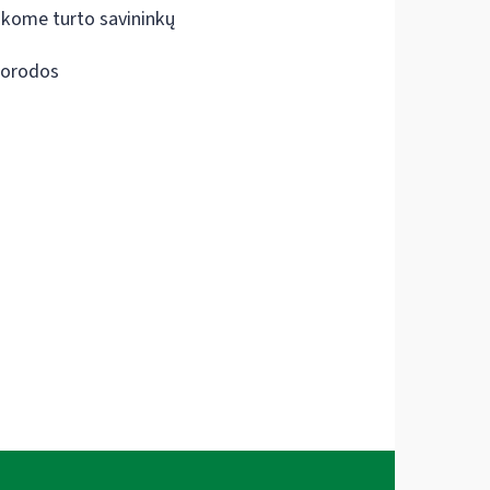
škome turto savininkų
orodos