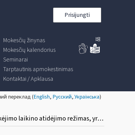
Prisijungti
Mokesčių žinynas
Mokesčių kalendorius
Seminarai
Tarptautinis apmokestinimas
Kontaktai / Apklausa
ний переклад (
English
,
Русский
,
Українська
)
Kada yra laikoma, kad akcizais apmokestinamos prekės, kurioms taikomas akcizų mokėjimo laikino atidėjimo režimas, yra pristatytos į paskirties vietą?